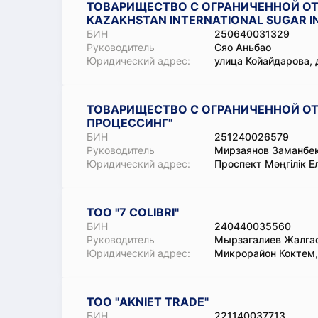
ТОВАРИЩЕСТВО С ОГРАНИЧЕННОЙ О
KAZAKHSTAN INTERNATIONAL SUGAR 
БИН
250640031329
Руководитель
Сяо Аньбао
Юридический адрес:
улица Койайдарова, 
ТОВАРИЩЕСТВО С ОГРАНИЧЕННОЙ ОТ
ПРОЦЕССИНГ"
БИН
251240026579
Руководитель
Мирзаянов Заманбе
Юридический адрес:
Проспект Мәңгілік Ел
ТОО "7 COLIBRI"
БИН
240440035560
Руководитель
Мырзагалиев Жалга
Юридический адрес:
Микрорайон Коктем,
ТОО "AKNIET TRADE"
БИН
221140037713