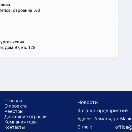
сович
епов, строение 5/8
Нургазыевич
, дом 97, кв. 128
Главная
Новости
О проекте
Каталог предприятий
Реестры
Достояние отрасли
г.Алматы, ул. Марк
Адрес:
Компания года
E-mail:
office@
Koнтaкты