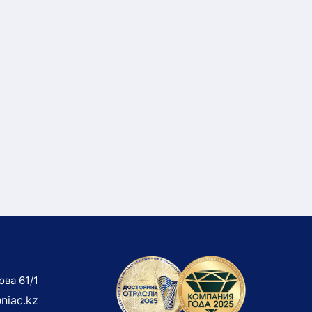
ова 61/1
niac.kz