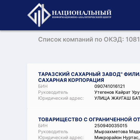
Список компаний по ОКЭД: 108
ТАРАЗСКИЙ САХАРНЫЙ ЗАВОД" ФИЛИ
САХАРНАЯ КОРПОРАЦИЯ
БИН
090741016121
Руководитель
Утегенов Кайрат Ур
Юридический адрес:
УЛИЦА ЖАУГАШ БАТ
ТОВАРИЩЕСТВО С ОГРАНИЧЕННОЙ ОТ
БИН
250940035015
Руководитель
Мырзахметова Мади
Юридический адрес:
Микрорайон Нуртас,