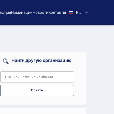
естры
Номинации
Новости
Koнтaкты
RU
Найти другую организацию
Искать