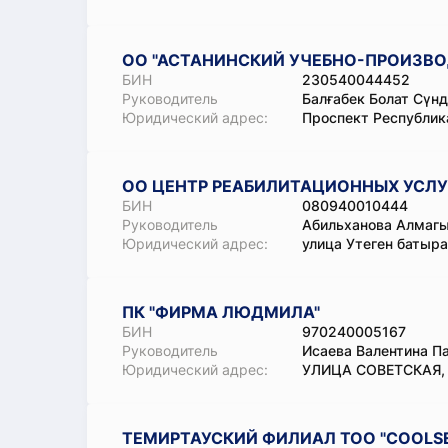
ОО "АСТАНИНСКИЙ УЧЕБНО-ПРОИЗВО
БИН
230540044452
Руководитель
Балғабек Болат Сүн
Юридический адрес:
Проспект Республика
ОО ЦЕНТР РЕАБИЛИТАЦИОННЫХ УСЛУ
БИН
080940010444
Руководитель
Абильханова Алмаг
Юридический адрес:
улица Утеген батыра,
ПК "ФИРМА ЛЮДМИЛА"
БИН
970240005167
Руководитель
Исаева Валентина П
Юридический адрес:
УЛИЦА СОВЕТСКАЯ,
ТЕМИРТАУСКИЙ ФИЛИАЛ ТОО "COOLSE