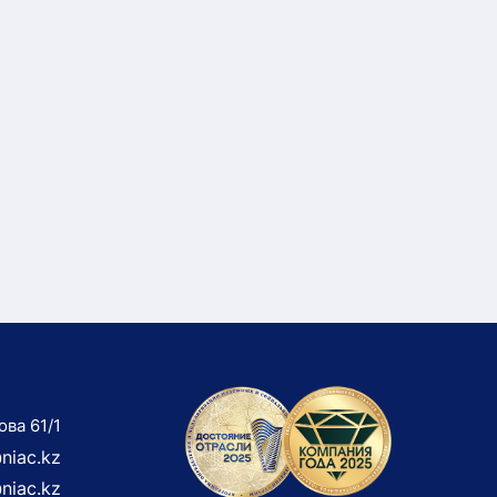
ова 61/1
niac.kz
niac.kz