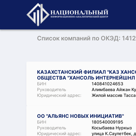
Список компаний по ОКЭД: 141
КАЗАХСТАНСКИЙ ФИЛИАЛ "КАЗ ХАНС
ОБЩЕСТВА "ХАНСОЛЬ ИНТЕРНЕЙШНЛ 
БИН
140841024653
Руководитель
Алимбаева Айжан К
Юридический адрес:
Жилой массив Тассай
ОО "АЛЬЯНС НОВЫХ ИНИЦИАТИВ"
БИН
180540009195
Руководитель
Косыбаева Нуркыз
Юридический адрес:
улица К.Саулетбек, 