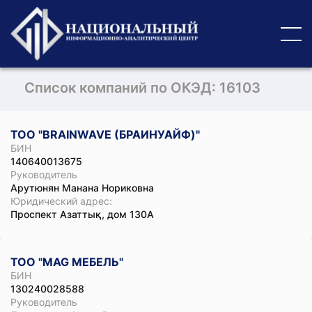
Список компаний по ОКЭД: 16103
ТОО "BRAINWAVE (БРАИНУАЙФ)"
БИН
140640013675
Руководитель
Арутюнян Манана Нориковна
Юридический адрес:
Проспект Азаттық, дом 130А
ТОО "MAG МЕБЕЛЬ"
БИН
130240028588
Руководитель