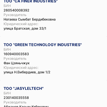
ТОО "CA FINER INDUSTRIES"
БИН
260540008392
Руководитель
Ногаева Сымбат Бердибековна
Юридический адрес:
улица Братская, дом 33/1
ТОО "GREEN TECHNOLOGY INDUSTRIES"
БИН
160940003583
Руководитель
Фан Цзяньчжук
Юридический адрес:
улица Н.Ембердиев, дом 1/2
ТОО "JASYLELTECH"
БИН
230140035558
Руководитель
Абжанов Касым Кебекович