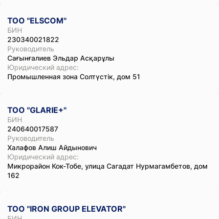
ТОО "ELSCOM"
БИН
230340021822
Руководитель
Сағынғалиев Эльдар Асқарұлы
Юридический адрес:
Промышленная зона Солтүстік, дом 51
ТОО "GLARIE+"
БИН
240640017587
Руководитель
Халафов Алиш Айдынович
Юридический адрес:
Микрорайон Кок-Тобе, улица Сагадат Нурмагамбетов, дом
162
ТОО "IRON GROUP ELEVATOR"
БИН