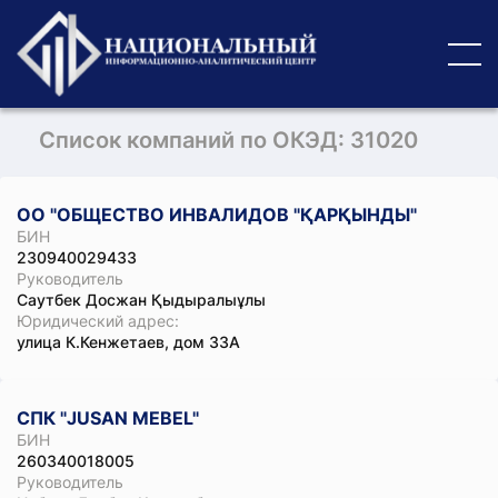
Список компаний по ОКЭД: 31020
ОО "ОБЩЕСТВО ИНВАЛИДОВ "ҚАРҚЫНДЫ"
БИН
230940029433
Руководитель
Саутбек Досжан Қыдыралыұлы
Юридический адрес:
улица К.Кенжетаев, дом 33А
СПК "JUSAN MEBEL"
БИН
260340018005
Руководитель