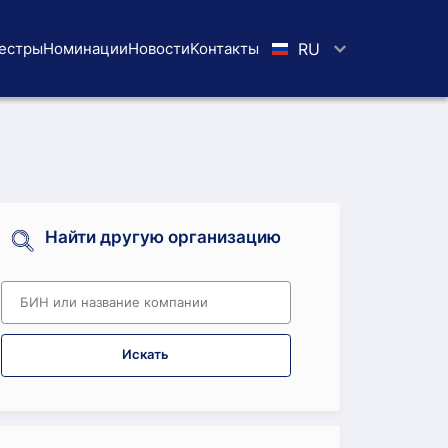
естры
Номинации
Новости
Koнтaкты
RU
Найти другую организацию
Искать