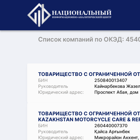
Список компаний по ОКЭД: 454
ТОВАРИЩЕСТВО С ОГРАНИЧЕННОЙ ОТ
БИН
250840013407
Руководитель
Кайнарбекова Жазе
Юридический адрес:
Проспект Абая, дом
ТОВАРИЩЕСТВО С ОГРАНИЧЕННОЙ ОТ
KAZAKHSTAN MOTORCYCLE CARE & REP
БИН
260440007370
Руководитель
Қайса Арғынбек
Юридический адрес:
Микрорайон Аккент, 