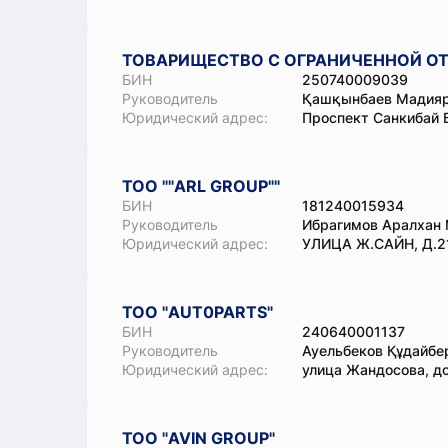
ТОВАРИЩЕСТВО С ОГРАНИЧЕННОЙ ОТ
БИН
250740009039
Руководитель
Қашқынбаев Мадия
Юридический адрес:
Проспект Санкибай 
ТОО ""ARL GROUP""
БИН
181240015934
Руководитель
Ибрагимов Аралхан
Юридический адрес:
УЛИЦА Ж.САЙН, Д.2
ТОО "AUT0PARTS"
БИН
240640001137
Руководитель
Ауельбеков Құдайбе
Юридический адрес:
улица Жандосова, д
ТОО "AVIN GROUP"