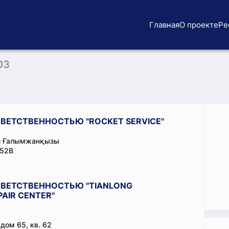
Главная
О проекте
Ре
03
ВЕТСТВЕННОСТЬЮ "ROCKET SERVICE"
л Ғалымжанқызы
 52В
ВЕТСТВЕННОСТЬЮ "TIANLONG
AIR CENTER"
дом 65, кв. 62