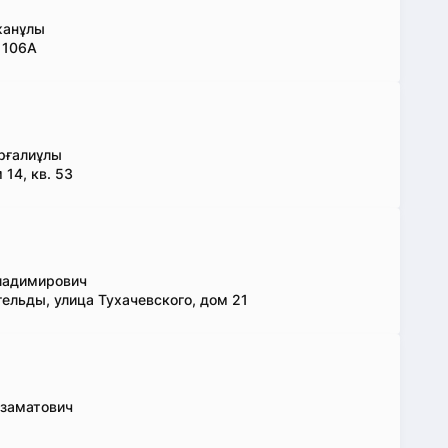
жанұлы
 106А
рғалиұлы
 14, кв. 53
ладимирович
ельды, улица Тухачевского, дом 21
заматович