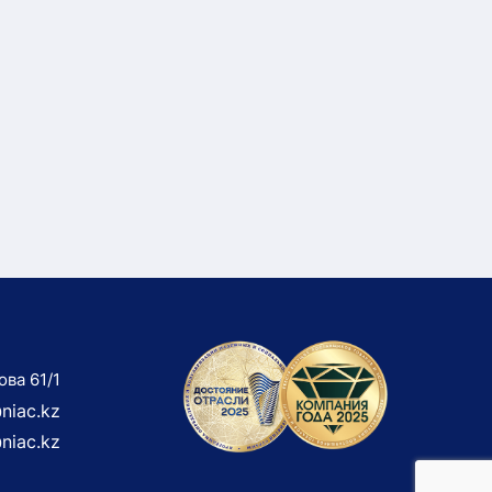
ова 61/1
niac.kz
niac.kz