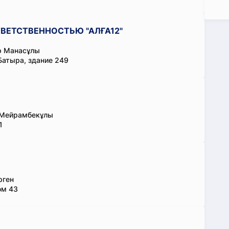
ВЕТСТВЕННОСТЬЮ "АЛҒА12"
р Манасұлы
Батыра, здание 249
 Мейрамбекұлы
1
рген
ом 43