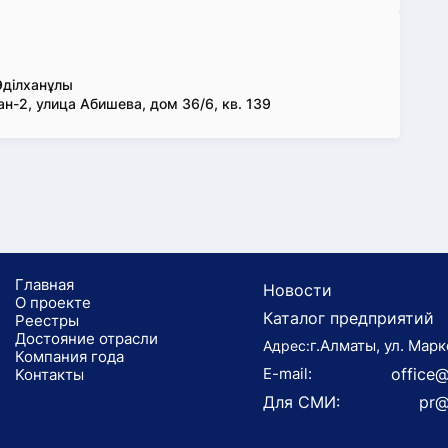
Әділханұлы
-2, улица Абишева, дом 36/6, кв. 139
Главная
Новости
О проекте
Каталог предприятий
Реестры
Достояние отрасли
г.Алматы, ул. Марк
Адрес:
Компания года
E-mail:
office@
Koнтaкты
Для СМИ:
pr@