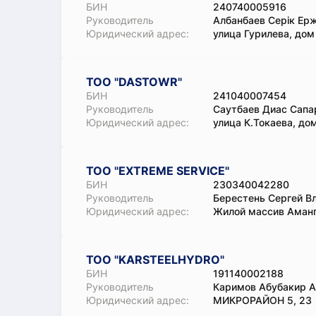
БИН
240740005916
Руководитель
Албанбаев Серік Ер
Юридический адрес:
улица Гурилева, дом
ТОО "DASTOWR"
БИН
241040007454
Руководитель
Саутбаев Диас Сапа
Юридический адрес:
улица К.Токаева, дом
ТОО "EXTREME SERVICE"
БИН
230340042280
Руководитель
Берестень Сергей В
Юридический адрес:
Жилой массив Аманг
ТОО "KARSTEELHYDRO"
БИН
191140002188
Руководитель
Каримов Абубакир А
Юридический адрес:
МИКРОРАЙОН 5, 23