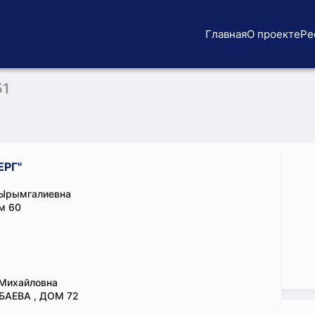
Главная
О проекте
Ре
51
РГ"
 Ырымгалиевна
м 60
 Михайловна
БАЕВА , ДОМ 72