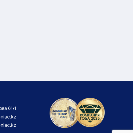
ова 61/1
niac.kz
niac.kz