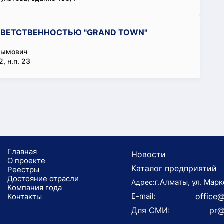
ТВЕТСТВЕННОСТЬЮ "GRAND TOWN"
лымович
, н.п. 23
Главная
Новости
О проекте
Каталог предприятий
Реестры
Достояние отрасли
г.Алматы, ул. Марк
Адрес:
Компания года
E-mail:
office@
Koнтaкты
Для СМИ:
pr@