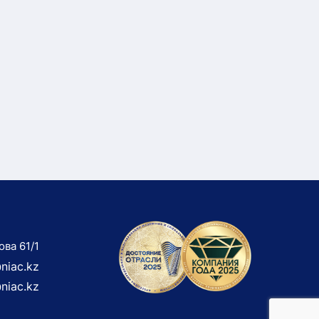
ова 61/1
niac.kz
niac.kz