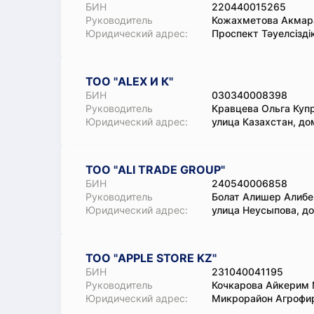
БИН
220440015265
Руководитель
Кожахметова Акмар
Юридический адрес:
Проспект Тәуелсіздік
ТОО "ALEX И К"
БИН
030340008398
Руководитель
Кравцева Ольга Куп
Юридический адрес:
улица Казахстан, до
ТОО "ALI TRADE GROUP"
БИН
240540006858
Руководитель
Болат Алишер Алиб
Юридический адрес:
улица Неусыпова, д
ТОО "APPLE STORE KZ"
БИН
231040041195
Руководитель
Кочкарова Айкерим
Юридический адрес:
Микрорайон Агрофир