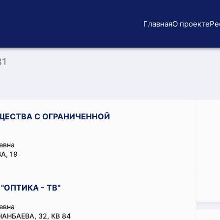
Главная
О проекте
Ре
81
ЕСТВА С ОГРАНИЧЕННОЙ
евна
А, 19
ОПТИКА - ТВ"
евна
АНБАЕВА, 32, КВ 84