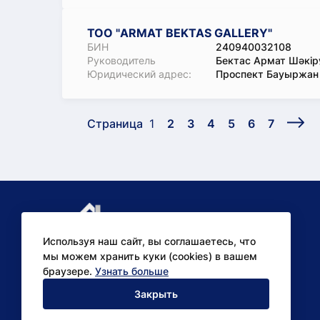
ТОО "ARMAT BEKTAS GALLERY"
БИН
240940032108
Руководитель
Бектас Армат Шәкір
Юридический адрес:
Проспект Бауыржан 
Страница
1
2
3
4
5
6
7
Используя наш сайт, вы соглашаетесь, что
мы можем хранить куки (cookies) в вашем
браузере.
Узнать больше
Аналитические
Закрыть
исследования для бизнеса