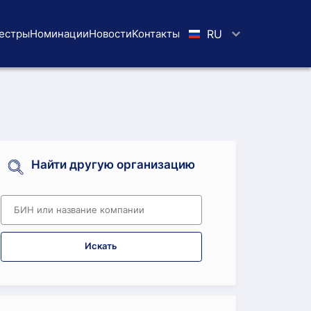
естры
Номинации
Новости
Koнтaкты
RU
Найти другую организацию
Искать