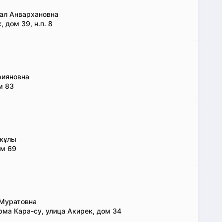
ал Анвархановна
, дом 39, н.п. 8
рияновна
м 83
екұлы
ом 69
 Муратовна
ма Кара-су, улица Акирек, дом 34