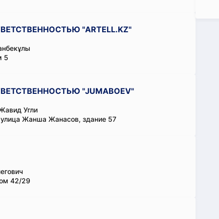
ВЕТСТВЕННОСТЬЮ "ARTELL.KZ"
анбекұлы
м 5
ТВЕТСТВЕННОСТЬЮ "JUMABOEV"
Жавид Угли
 улица Жанша Жанасов, здание 57
егович
дом 42/29