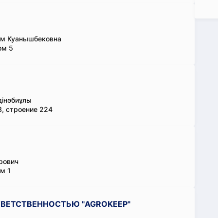
им Куанышбековна
ом 5
дінәбиұлы
3, строение 224
рович
ом 1
ВЕТСТВЕННОСТЬЮ "AGROKEEP"