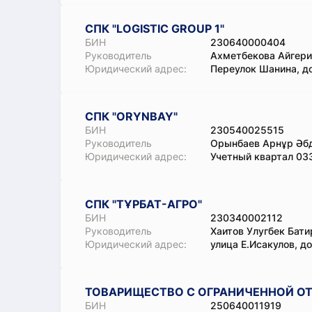
СПК "LOGISTIC GROUP 1"
БИН
230640000404
Руководитель
Ахметбекова Айгер
Юридический адрес:
Переулок Шанина, д
СПК "ORYNBAY"
БИН
230540025515
Руководитель
Орынбаев Арнұр Әб
Юридический адрес:
Учетный квартал 03
СПК "ТҰРБАТ-АГРО"
БИН
230340002112
Руководитель
Хаитов Улугбек Бати
Юридический адрес:
улица Е.Исакулов, д
ТОВАРИЩЕСТВО С ОГРАНИЧЕННОЙ ОТ
БИН
250640011919