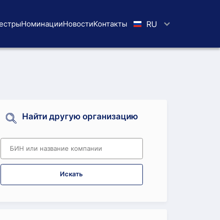
естры
Номинации
Новости
Koнтaкты
RU
Найти другую организацию
Искать