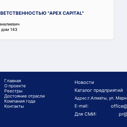
ВЕТСТВЕННОСТЬЮ "APEX CAPITAL"
аналиевич
 дом 143
Главная
Новости
О проекте
Каталог предприятий
Реестры
Достояние отрасли
г.Алматы, ул. Марк
Адрес:
Компания года
E-mail:
office@
Koнтaкты
Для СМИ:
pr@