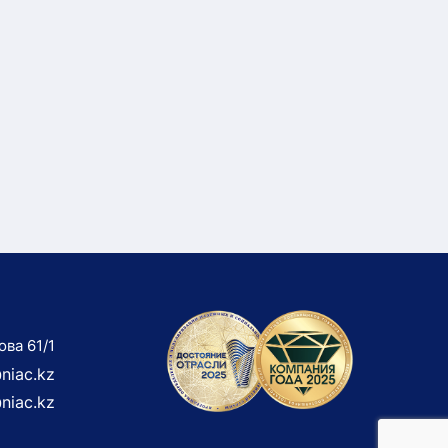
ова 61/1
niac.kz
niac.kz