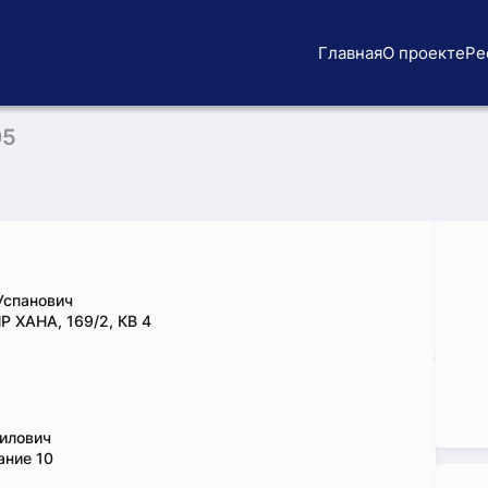
Главная
О проекте
Ре
05
Успанович
 ХАНА, 169/2, КВ 4
илович
ание 10