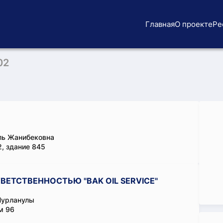
Главная
О проекте
Ре
02
ль Жанибековна
, здание 845
ЕТСТВЕННОСТЬЮ "BAK OIL SERVICE"
Нурланулы
м 96