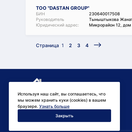
ТОО "DASTAN GROUP"
БИН
230640017508
Руководитель
Тыныштыкова Жанат
Юридический адрес:
Микрорайон 12, дом
Страница
1
2
3
4
Используя наш сайт, вы соглашаетесь, что
мы можем хранить куки (cookies) в вашем
браузере.
Узнать больше
Аналитические
Закрыть
исследования для бизнеса