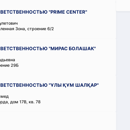
ВЕТСТВЕННОСТЬЮ "PRIME CENTER"
улетович
енная Зона, строение 6/2
ТВЕТСТВЕННОСТЬЮ "МИРАС БОЛАШАК"
адьевна
оение 29Б
ТВЕТСТВЕННОСТЬЮ "ҰЛЫ ҚҰМ ШАЛҚАР"
ммед
да, дом 17В, кв. 78