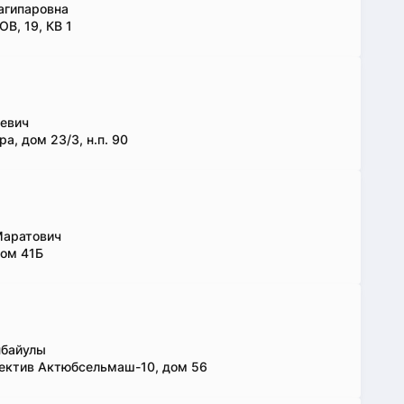
агипаровна
, 19, КВ 1
евич
а, дом 23/3, н.п. 90
Маратович
дом 41Б
нбайулы
ектив Актюбсельмаш-10, дом 56