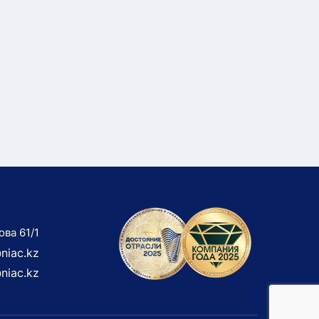
ова 61/1
niac.kz
niac.kz