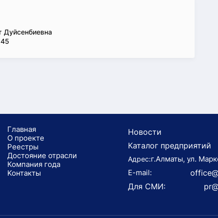
 Дуйсенбиевна
 45
Главная
Новости
О проекте
Каталог предприятий
Реестры
Достояние отрасли
г.Алматы, ул. Марк
Адрес:
Компания года
E-mail:
office@
Koнтaкты
Для СМИ:
pr@