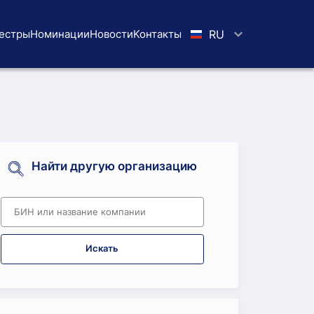
естры
Номинации
Новости
Koнтaкты
RU
Найти другую организацию
Искать