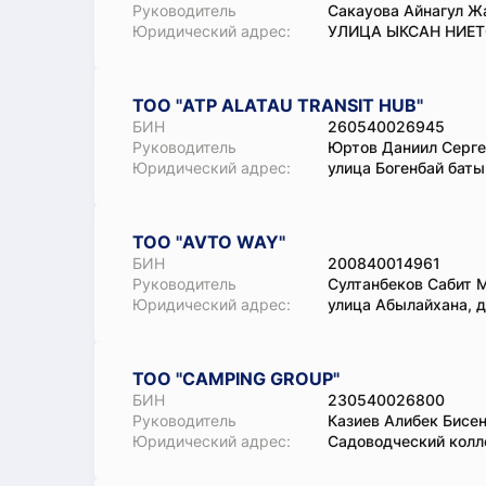
Руководитель
Сакауова Айнагул Ж
Юридический адрес:
УЛИЦА ЫКСАН НИЕТОВ
ТОО "ATP ALATAU TRANSIT HUB"
БИН
260540026945
Руководитель
Юртов Даниил Серге
Юридический адрес:
улица Богенбай батыр
ТОО "AVTO WAY"
БИН
200840014961
Руководитель
Султанбеков Сабит 
Юридический адрес:
улица Абылайхана, 
ТОО "CAMPING GROUP"
БИН
230540026800
Руководитель
Казиев Алибек Бисе
Юридический адрес:
Садоводческий колл