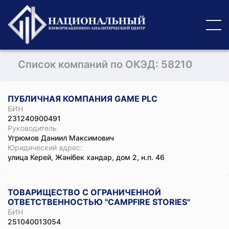
Список компаний по ОКЭД: 58210
ПУБЛИЧНАЯ КОМПАНИЯ GAME PLC
БИН
231240900491
Руководитель
Угрюмов Даниил Максимович
Юридический адрес:
улица Керей, Жәнібек хандар, дом 2, н.п. 46
ТОВАРИЩЕСТВО С ОГРАНИЧЕННОЙ
ОТВЕТСТВЕННОСТЬЮ "CAMPFIRE STORIES"
БИН
251040013054