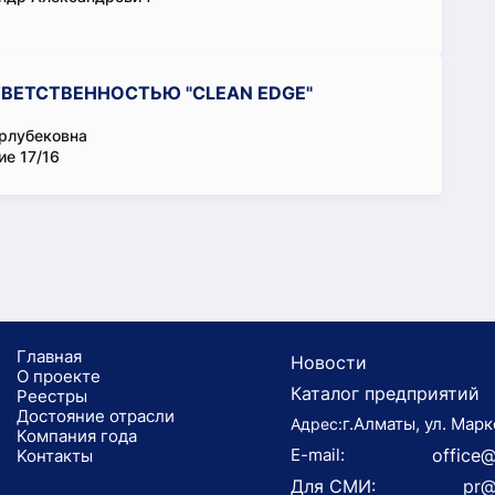
ВЕТСТВЕННОСТЬЮ "CLEAN EDGE"
рлубековна
ие 17/16
Главная
Новости
О проекте
Каталог предприятий
Реестры
Достояние отрасли
г.Алматы, ул. Марк
Адрес:
Компания года
E-mail:
office@
Koнтaкты
Для СМИ:
pr@