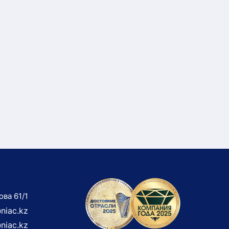
ова 61/1
niac.kz
niac.kz