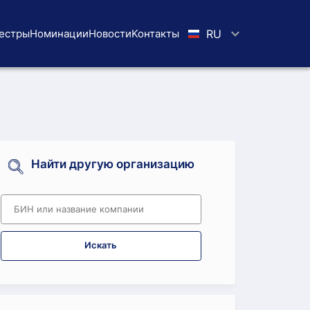
естры
Номинации
Новости
Koнтaкты
RU
Найти другую организацию
Искать