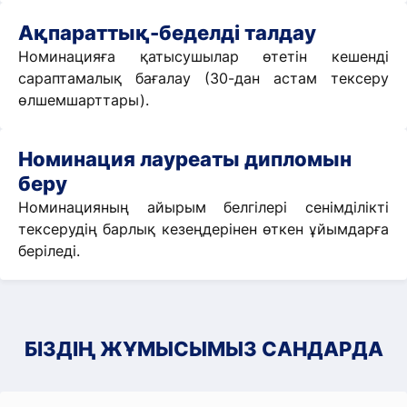
Ақпараттық-беделді талдау
Номинацияға қатысушылар өтетін кешенді
сараптамалық бағалау (30-дан астам тексеру
өлшемшарттары).
Номинация лауреаты дипломын
беру
Номинацияның айырым белгілері сенімділікті
тексерудің барлық кезеңдерінен өткен ұйымдарға
беріледі.
БІЗДІҢ ЖҰМЫСЫМЫЗ САНДАРДА