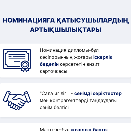
НОМИНАЦИЯҒА ҚАТЫСУШЫЛАРДЫҢ
АРТЫҚШЫЛЫҚТАРЫ
Номинация дипломы-бұл
кәсіпорынның жоғары
іскерлік
беделін
көрсететін визит
карточкасы
"Сала игілігі" -
сенімді серіктестер
мен контрагенттерді таңдаудағы
сенім белгісі
Мәртебе-бұл
жылдың басты