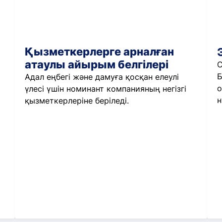
Қызметкерлерге арналған
атаулы айырым белгілері
С
Б
Адал еңбегі және дамуға қосқан елеулі
о
үлесі үшін номинант компанияның негізгі
н
қызметкерлеріне беріледі.