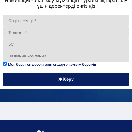
Номинацияға қатысу мүмкіндігі туралы ақпарат алу
үшін деректерді енгізіңіз
Мен берілген деректерді өңдеуге келісім беремін
Жіберу