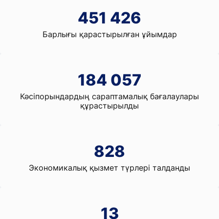
541 711
Барлығы қарастырылған ұйымдар
220 868
Кәсіпорындардың сараптамалық бағалаулары
құрастырылды
994
Экономикалық қызмет түрлері талданды
15