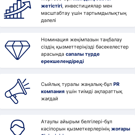
жетістігі
, инвестициялар мен
масштабтау үшін тартымдылықтың
дәлелі
Номинация жеңімпазын таңбалау
сіздің қызметтеріңізді бәсекелестер
арасында
сапалы түрде
ерекшелендіреді
Сыйлық туралы жаңалық-бұл
PR
компания
үшін тиімді ақпараттық
жағдай
Атаулы айырым белгілері-бұл
кәсіпорын қызметкерлерінің
жоғары