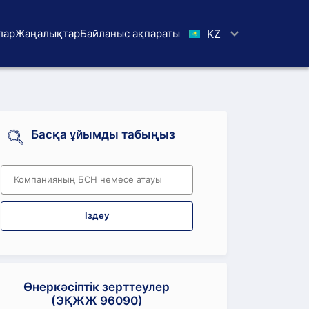
лар
Жаңалықтар
Байланыс ақпараты
KZ
Басқа ұйымды табыңыз
Іздеу
Өнеркәсіптік зерттеулер
(ЭҚЖЖ 96090)