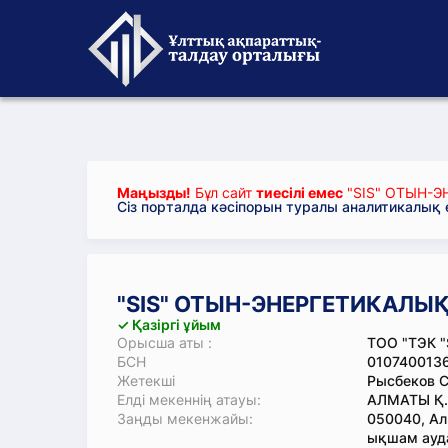
Маңызды!
Бұл сайт
тиесілі емес
"SIS" ОТЫН-
Сіз порталда кәсіпорын туралы аналитикалық
"SIS" ОТЫН-ЭНЕРГЕТИКАЛ
✓ Қазіргі ұйым
Орысша аты :
ТОО "ТЭК "
БСН
010740013
Жетекші
Рысбеков 
Елді мекеннің атауы:
АЛМАТЫ Қ
Заңды мекенжайы:
050040, Ал
ықшам ауда