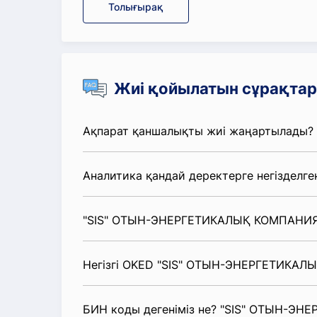
Толығырақ
Жиі қойылатын сұрақтар
Ақпарат қаншалықты жиі жаңартылады?
Аналитика қандай деректерге негізделге
"SIS" ОТЫН-ЭНЕРГЕТИКАЛЫҚ КОМПАНИЯС
Негізгі OKED "SIS" ОТЫН-ЭНЕРГЕТИКАЛ
БИН коды дегеніміз не? "SIS" ОТЫН-