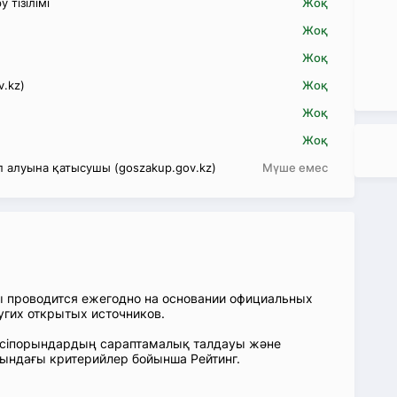
 тізілімі
Жоқ
Жоқ
Жоқ
v.kz)
Жоқ
Жоқ
Жоқ
 алуына қатысушы (goszakup.gov.kz)
Мүше емес
ы проводится ежегодно на основании официальных
угих открытых источников.
: Кәсіпорындардың сараптамалық талдауы және
сындағы критерийлер бойынша Рейтинг.