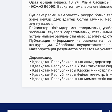
Ораз Әбішев көшесі, 10 үй. Ұйым басшысы
(ЭҚЖЖ) 96090: Басқа топтамаларға енгізілмеге
Бұл сайт ресми мемлекеттік ресурс болып т
және кейбір дәлсіздіктер болуы мүмкін. Рес
жүгіну қажет.
Рейтингтер, тізілімдер мен талдамалық ұпай
жобаның тәуелсіз сараптамалық ұстанымын
ұстанымымен байланысты емес. Есептеу әдіст
Публикация информации направлена на пов
конкуренции. Обработка осуществляется в
Интерпретация результатов остаётся на усмот
Дереккөздер:
• Қазақстан Республикасының ашық деректе
• Қазақстан Республикасы ҰЭМ Статистика б
• Қазақстан Республикасы Қаржы министрлігін
• Қазақстан Республикасы Әділет министрлігі
• Қазақстан Республикасының мемлекеттік са
Б