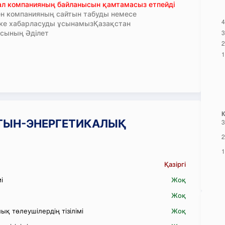
тал компанияның байланысын қамтамасыз етпейді
н компанияның сайтын табуды немесе
кке хабарласуды ұсынамызҚазақстан
сының Әділет
" ОТЫН-ЭНЕРГЕТИКАЛЫҚ
Қазіргі
і
Жоқ
Жоқ
қ төлеушілердің тізілімі
Жоқ