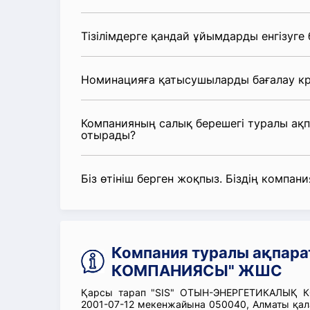
Тізілімдерге қандай ұйымдарды енгізуге
Номинацияға қатысушыларды бағалау кр
Компанияның салық берешегі туралы ақ
отырады?
Біз өтініш берген жоқпыз. Біздің компания
Компания туралы ақпар
КОМПАНИЯСЫ" ЖШС
Қарсы тарап "SIS" ОТЫН-ЭНЕРГЕТИКАЛЫҚ К
2001-07-12 мекенжайына 050040, Алматы қал