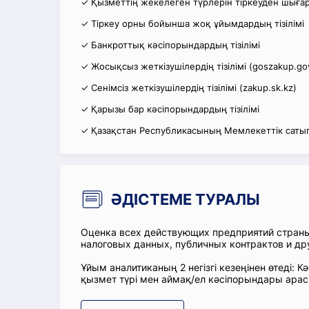
✓ Қызметтің жекелеген түрлерін тіркеуден шығару
✓ Тіркеу орны бойынша жоқ ұйымдардың тізілімі
✓ Банкроттық кәсіпорындардың тізілімі
✓ Жосықсыз жеткізушілердің тізілімі (goszakup.go
✓ Сенімсіз жеткізушілердің тізілімі (zakup.sk.kz)
✓ Қарызы бар кәсіпорындардың тізілімі
✓ Қазақстан Республикасының Мемлекеттік сатып
ӘДІСТЕМЕ ТУРАЛЫ
Оценка всех действующих предприятий стран
налоговых данных, публичных контрактов и др
Ұйым аналитиканың 2 негізгі кезеңінен өтеді
қызмет түрі мен аймақ/ел кәсіпорындары ара