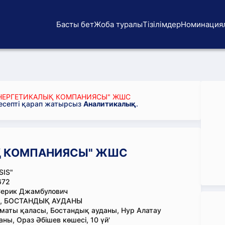
Басты бет
Жоба туралы
Тізілімдер
Номинация
ЭНЕРГЕТИКАЛЫҚ КОМПАНИЯСЫ" ЖШС
 есепті қарап жатырсыз
Аналитикалық
.
ЫҚ КОМПАНИЯСЫ" ЖШС
SIS"
672
Серик Джамбулович
., БОСТАНДЫҚ АУДАНЫ
маты қаласы, Бостандық ауданы, Нур Алатау
ны, Ораз Әбішев көшесі, 10 үй'