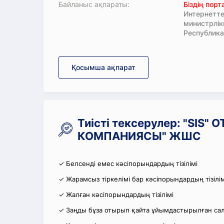
Байланыс ақпараты:
Біздің пор
Интернетте
министрлі
Республика
Қосымша ақпарат
Тиісті тексерулер: "SIS
КОМПАНИЯСЫ" ЖШС
✓ Белсенді емес кәсіпорындардың тізілімі
✓ Жарамсыз тіркелімі бар кәсіпорындардың тізілім
✓ Жалған кәсіпорындардың тізілімі
✓ Заңды бұза отырып қайта ұйымдастырылған салы