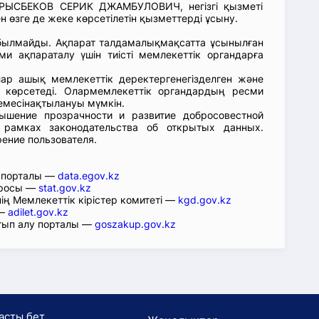
 РЫСБЕКОВ СЕРИК ДЖАМБУЛОВИЧ, негізгі қызметі
н өзге де жеке көрсетілетін қызметтерді ұсыну.
абылмайды. Ақпарат талдамалықмақсатта ұсынылған
ми ақпараталу үшін тиісті мемлекеттік органдарға
лар ашық мемлекеттік деректергенегізделген және
 көрсетеді. Олармемлекеттік органдардың ресми
емесінақтылануы мүмкін.
ышение прозрачности и развитие добросовестной
 рамках законодательства об открытых данных.
рение пользователя.
р порталы —
data.egov.kz
юросы —
stat.gov.kz
ің Мемлекеттік кірістер комитеті —
kgd.gov.kz
 —
adilet.gov.kz
тып алу порталы —
goszakup.gov.kz
асты бет