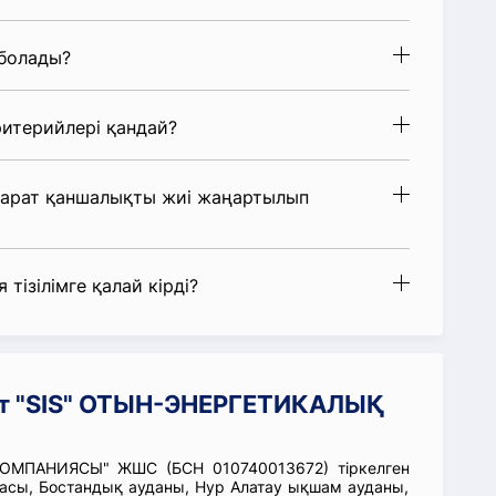
 болады?
итерийлері қандай?
парат қаншалықты жиі жаңартылып
 тізілімге қалай кірді?
ат "SIS" ОТЫН-ЭНЕРГЕТИКАЛЫҚ
ОМПАНИЯСЫ" ЖШС (БСН 010740013672) тіркелген
асы, Бостандық ауданы, Нур Алатау ықшам ауданы,