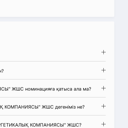
н?
Ы" ЖШС номинацияға қатыса ала ма?
ЫҚ КОМПАНИЯСЫ" ЖШС дегеніміз не?
ЭНЕРГЕТИКАЛЫҚ КОМПАНИЯСЫ" ЖШС?