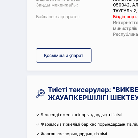
Заңды мекенжайы:
050042, А
ТАУГУЛЬ 2, 
Байланыс ақпараты:
Біздің пор
Интернетте
министрлі
Республика
Қосымша ақпарат
Тиісті тексерулер: "ВИК
ЖАУАПКЕРШІЛІГІ ШЕКТЕУЛ
✓ Белсенді емес кәсіпорындардың тізілімі
✓ Жарамсыз тіркелімі бар кәсіпорындардың тізілім
✓ Жалған кәсіпорындардың тізілімі