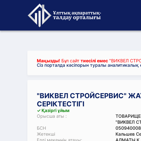
Маңызды!
Бұл сайт
тиесілі емес
"ВИКВЕЛ СТРО
Сіз порталда кәсіпорын туралы аналитикалық
"ВИКВЕЛ СТРОЙСЕРВИС" ЖА
СЕРІКТЕСТІГІ
✓ Қазіргі ұйым
Орысша аты :
ТОВАРИЩЕ
"ВИКВЕЛ С
БСН
050940008
Жетекші
Кальшев Се
Елді мекеннің атауы:
АЛМАТЫ Қ.