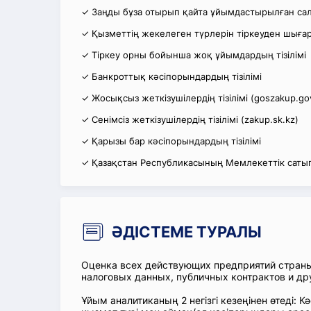
✓ Заңды бұза отырып қайта ұйымдастырылған салы
✓ Қызметтің жекелеген түрлерін тіркеуден шығару
✓ Тіркеу орны бойынша жоқ ұйымдардың тізілімі
✓ Банкроттық кәсіпорындардың тізілімі
✓ Жосықсыз жеткізушілердің тізілімі (goszakup.go
✓ Сенімсіз жеткізушілердің тізілімі (zakup.sk.kz)
✓ Қарызы бар кәсіпорындардың тізілімі
✓ Қазақстан Республикасының Мемлекеттік сатып
ӘДІСТЕМЕ ТУРАЛЫ
Оценка всех действующих предприятий стран
налоговых данных, публичных контрактов и др
Ұйым аналитиканың 2 негізгі кезеңінен өтеді