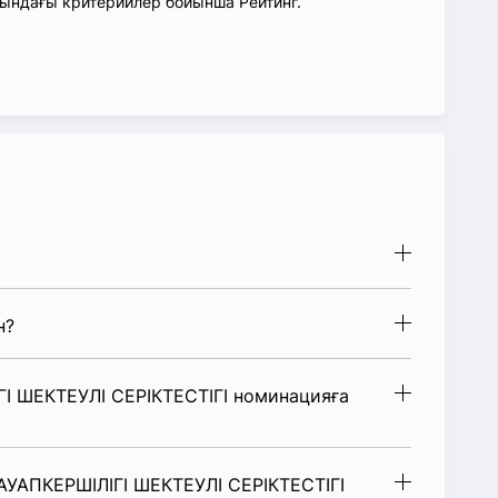
сындағы критерийлер бойынша Рейтинг.
н?
 ШЕКТЕУЛІ СЕРІКТЕСТІГІ номинацияға
УАПКЕРШІЛІГІ ШЕКТЕУЛІ СЕРІКТЕСТІГІ