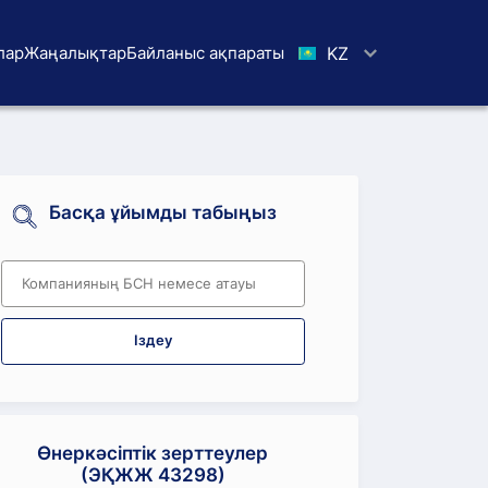
лар
Жаңалықтар
Байланыс ақпараты
KZ
Басқа ұйымды табыңыз
Іздеу
Өнеркәсіптік зерттеулер
(ЭҚЖЖ 43298)