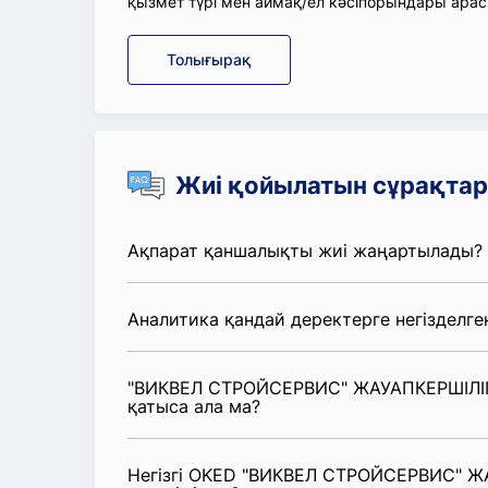
қызмет түрі мен аймақ/ел кәсіпорындары ара
Толығырақ
Жиі қойылатын сұрақтар
Ақпарат қаншалықты жиі жаңартылады?
Аналитика қандай деректерге негізделге
"ВИКВЕЛ СТРОЙСЕРВИС" ЖАУАПКЕРШІЛІГІ
қатыса ала ма?
Негізгі OKED "ВИКВЕЛ СТРОЙСЕРВИС" ЖА