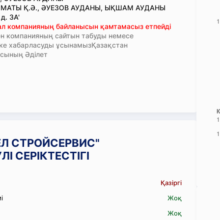
ЛМАТЫ Қ.Ә., ӘУЕЗОВ АУДАНЫ, ЫҚШАМ АУДАНЫ
д. 3А'
тал компанияның байланысын қамтамасыз етпейді
н компанияның сайтын табуды немесе
кке хабарласуды ұсынамызҚазақстан
сының Әділет
ВЕЛ СТРОЙСЕРВИС"
І СЕРІКТЕСТІГІ
Қазіргі
і
Жоқ
Жоқ