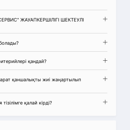
ЙСЕРВИС" ЖАУАПКЕРШІЛІГІ ШЕКТЕУЛІ
 болады?
итерийлері қандай?
парат қаншалықты жиі жаңартылып
 тізілімге қалай кірді?