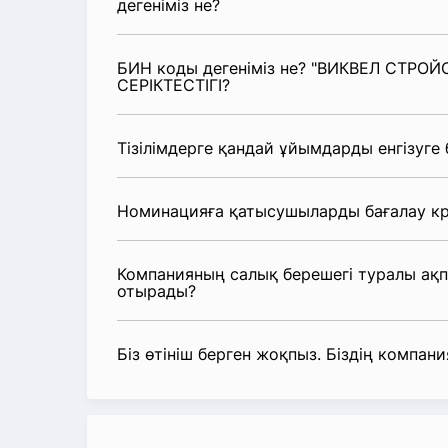
дегеніміз не?
БИН коды дегеніміз не? "ВИКВЕЛ СТРО
СЕРІКТЕСТІГІ?
Тізілімдерге қандай ұйымдарды енгізуге
Номинацияға қатысушыларды бағалау кр
Компанияның салық берешегі туралы ақ
отырады?
Біз өтініш берген жоқпыз. Біздің компания