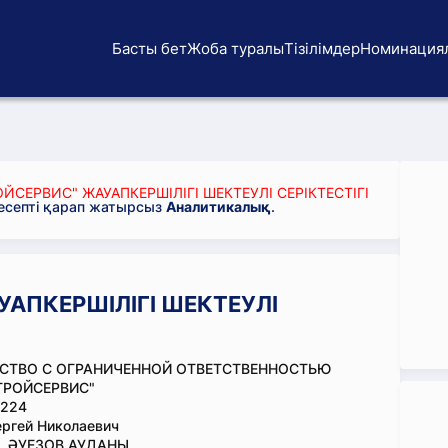
Басты бет
Жоба туралы
Тізілімдер
Номинация
ЙСЕРВИС" ЖАУАПКЕРШІЛІГІ ШЕКТЕУЛІ СЕРІКТЕСТІГІ
 есепті қарап жатырсыз
Аналитикалық
.
УАПКЕРШІЛІГІ ШЕКТЕУЛІ
СТВО С ОГРАНИЧЕННОЙ ОТВЕТСТВЕННОСТЬЮ
ТРОЙСЕРВИС"
224
ргей Николаевич
, ӘУЕЗОВ АУДАНЫ