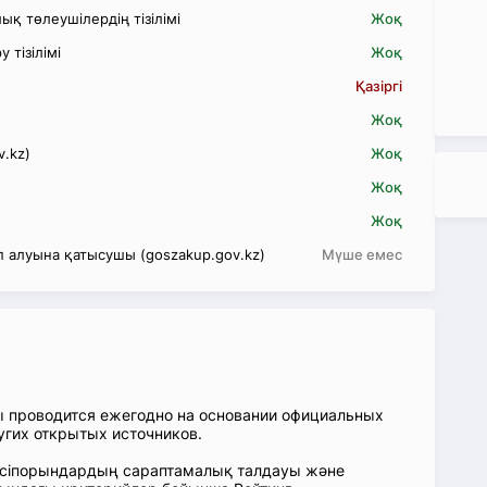
қ төлеушілердің тізілімі
Жоқ
 тізілімі
Жоқ
Қазіргі
Жоқ
v.kz)
Жоқ
Жоқ
Жоқ
 алуына қатысушы (goszakup.gov.kz)
Мүше емес
ы проводится ежегодно на основании официальных
угих открытых источников.
: Кәсіпорындардың сараптамалық талдауы және