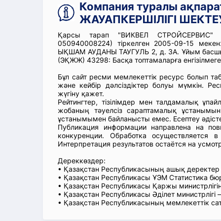
Компания туралы ақпар
ЖАУАПКЕРШІЛІГІ ШЕКТЕУ
Қарсы тарап "ВИКВЕЛ СТРОЙСЕРВИС" Ж
050940008224) тіркелген 2005-09-15 мек
ЫҚШАМ АУДАНЫ ТАУГУЛЬ 2, д. 3А. Ұйым басш
(ЭҚЖЖ) 43298: Басқа топтамаларға енгізілме
Бұл сайт ресми мемлекеттік ресурс болып т
және кейбір дәлсіздіктер болуы мүмкін. Рес
жүгіну қажет.
Рейтингтер, тізілімдер мен талдамалық ұпай
жобаның тәуелсіз сараптамалық ұстанымын
ұстанымымен байланысты емес. Есептеу әдіст
Публикация информации направлена на пов
конкуренции. Обработка осуществляется в
Интерпретация результатов остаётся на усмот
Дереккөздер:
• Қазақстан Республикасының ашық деректе
• Қазақстан Республикасы ҰЭМ Статистика б
• Қазақстан Республикасы Қаржы министрлігін
• Қазақстан Республикасы Әділет министрлігі
• Қазақстан Республикасының мемлекеттік са