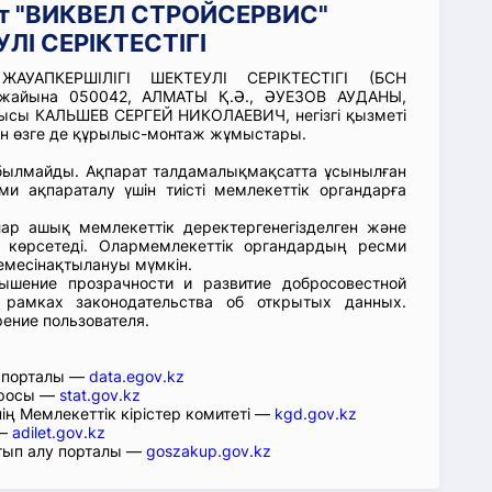
ат "ВИКВЕЛ СТРОЙСЕРВИС"
ЛІ СЕРІКТЕСТІГІ
АУАПКЕРШІЛІГІ ШЕКТЕУЛІ СЕРІКТЕСТІГІ (БСН
енжайына 050042, АЛМАТЫ Қ.Ә., ӘУЕЗОВ АУДАНЫ,
ысы КАЛЬШЕВ СЕРГЕЙ НИКОЛАЕВИЧ, негізгі қызметі
ген өзге де құрылыс-монтаж жұмыстары.
абылмайды. Ақпарат талдамалықмақсатта ұсынылған
ми ақпараталу үшін тиісті мемлекеттік органдарға
лар ашық мемлекеттік деректергенегізделген және
 көрсетеді. Олармемлекеттік органдардың ресми
емесінақтылануы мүмкін.
ышение прозрачности и развитие добросовестной
 рамках законодательства об открытых данных.
рение пользователя.
р порталы —
data.egov.kz
юросы —
stat.gov.kz
ің Мемлекеттік кірістер комитеті —
kgd.gov.kz
 —
adilet.gov.kz
тып алу порталы —
goszakup.gov.kz