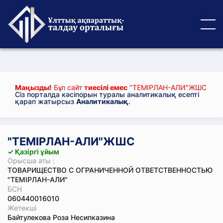
Маңызды!
Бұл сайт
тиесілі емес
"ТЕМІРЛАН-АЛИ"ЖШС
Сіз порталда кәсіпорын туралы аналитикалық есепті
қарап жатырсыз
Аналитикалық
.
"ТЕМІРЛАН-АЛИ"ЖШС
✓ Қазіргі ұйым
Орысша аты :
ТОВАРИЩЕСТВО С ОГРАНИЧЕННОЙ ОТВЕТСТВЕННОСТЬЮ
"ТЕМІРЛАН-АЛИ"
БСН
060440016010
Жетекші
Байтулекова Роза Несипказина