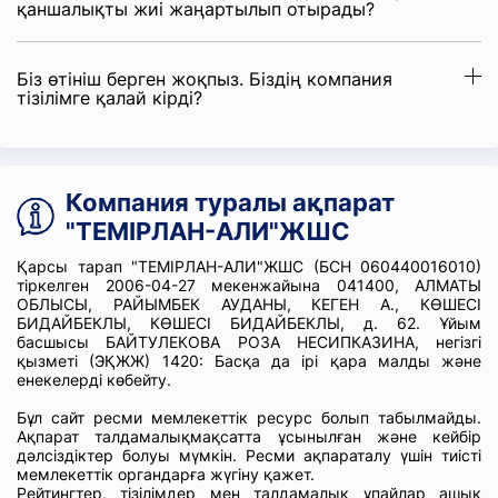
қаншалықты жиі жаңартылып отырады?
Біз өтініш берген жоқпыз. Біздің компания
тізілімге қалай кірді?
Компания туралы ақпарат
"ТЕМІРЛАН-АЛИ"ЖШС
Қарсы тарап "ТЕМІРЛАН-АЛИ"ЖШС (БСН 060440016010)
тіркелген 2006-04-27 мекенжайына 041400, АЛМАТЫ
ОБЛЫСЫ, РАЙЫМБЕК АУДАНЫ, КЕГЕН А., КӨШЕСІ
БИДАЙБЕКЛЫ, КӨШЕСІ БИДАЙБЕКЛЫ, д. 62. Ұйым
басшысы БАЙТУЛЕКОВА РОЗА НЕСИПКАЗИНА, негізгі
қызметі (ЭҚЖЖ) 1420: Басқа да ірі қара малды және
енекелерді көбейту.
Бұл сайт ресми мемлекеттік ресурс болып табылмайды.
Ақпарат талдамалықмақсатта ұсынылған және кейбір
дәлсіздіктер болуы мүмкін. Ресми ақпараталу үшін тиісті
мемлекеттік органдарға жүгіну қажет.
Рейтингтер, тізілімдер мен талдамалық ұпайлар ашық