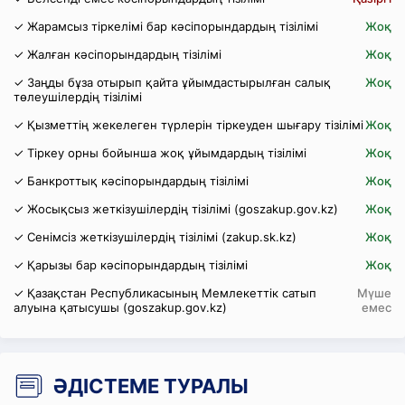
✓ Жарамсыз тіркелімі бар кәсіпорындардың тізілімі
Жоқ
✓ Жалған кәсіпорындардың тізілімі
Жоқ
✓ Заңды бұза отырып қайта ұйымдастырылған салық
Жоқ
төлеушілердің тізілімі
✓ Қызметтің жекелеген түрлерін тіркеуден шығару тізілімі
Жоқ
✓ Тіркеу орны бойынша жоқ ұйымдардың тізілімі
Жоқ
✓ Банкроттық кәсіпорындардың тізілімі
Жоқ
✓ Жосықсыз жеткізушілердің тізілімі (goszakup.gov.kz)
Жоқ
✓ Сенімсіз жеткізушілердің тізілімі (zakup.sk.kz)
Жоқ
✓ Қарызы бар кәсіпорындардың тізілімі
Жоқ
✓ Қазақстан Республикасының Мемлекеттік сатып
Мүше
алуына қатысушы (goszakup.gov.kz)
емес
ӘДІСТЕМЕ ТУРАЛЫ