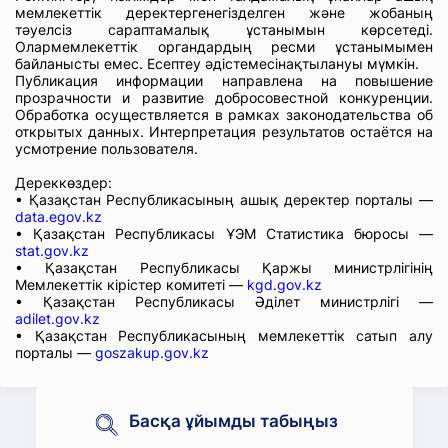
мемлекеттік деректергенегізделген және жобаның
тәуелсіз сараптамалық ұстанымын көрсетеді.
Олармемлекеттік органдардың ресми ұстанымымен
байланысты емес. Есептеу әдістемесінақтылануы мүмкін.
Публикация информации направлена на повышение
прозрачности и развитие добросовестной конкуренции.
Обработка осуществляется в рамках законодательства об
открытых данных. Интерпретация результатов остаётся на
усмотрение пользователя.
Дереккөздер:
• Қазақстан Республикасының ашық деректер порталы —
data.egov.kz
• Қазақстан Республикасы ҰЭМ Статистика бюросы —
stat.gov.kz
• Қазақстан Республикасы Қаржы министрлігінің
Мемлекеттік кірістер комитеті —
kgd.gov.kz
• Қазақстан Республикасы Әділет министрлігі —
adilet.gov.kz
• Қазақстан Республикасының мемлекеттік сатып алу
порталы —
goszakup.gov.kz
Басқа ұйымды табыңыз