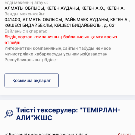
Елді мекеннің атауы:
АЛМАТЫ ОБЛЫСЫ, КЕГЕН АУДАНЫ, КЕГЕН А.О., КЕГЕН А.
Заңды мекенжайы:
041400, АЛМАТЫ ОБЛЫСЫ, РАЙЫМБЕК АУДАНЫ, КЕГЕН А.,
КӨШЕСІ БИДАЙБЕКЛЫ, КӨШЕСІ БИДАЙБЕКЛЫ, д. 62'
Байланыс ақпараты:
Біздің портал компанияның байланысын қамтамасыз
етпейді
Интернеттен компанияның сайтын табуды немесе
министрлікке хабарласуды ұсынамызҚазақстан
Республикасының Әділет
Қосымша ақпарат
Тиісті тексерулер: "ТЕМІРЛАН-
АЛИ"ЖШС
✓ Белсенді емес кәсіпорындардың тізілімі
Қазіргі