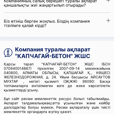
Компанияның салық берешегі туралы ақпарат
қаншалықты жиі жаңартылып отырады?
Біз өтініш берген жоқпыз. Біздің компания
тізілімге қалай кірді?
Компания туралы ақпарат
"КАПЧАГАЙ-БЕТОН" ЖШС
Қарсы тарап "КАПЧАГАЙ-БЕТОН" ЖШС (БСН
070940014867) тіркелген 2007-09-14 мекенжайына
040800, АЛМАТЫ ОБЛЫСЫ, ҚАПШАҒАЙ Қ., КӨШЕСІ
ЖЕЛЕЗНОДОРОЖНАЯ, д. 24. Ұйым басшысы АЙСАУТОВ
МУХТАР , негізгі қызметі (ЭҚЖЖ) 96090: Басқа
топтамаларға енгізілмеген өзге де жеке көрсетілетін
қызметтерді ұсыну.
Бұл сайт ресми мемлекеттік ресурс болып табылмайды.
Ақпарат талдамалықмақсатта ұсынылған және кейбір
дәлсіздіктер болуы мүмкін. Ресми ақпараталу үшін тиісті
мемлекеттік органдарға жүгіну қажет.