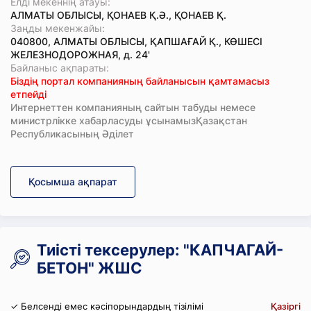
Елді мекеннің атауы:
АЛМАТЫ ОБЛЫСЫ, ҚОНАЕВ Қ.Ә., ҚОНАЕВ Қ.
Заңды мекенжайы:
040800, АЛМАТЫ ОБЛЫСЫ, ҚАПШАҒАЙ Қ., КӨШЕСІ
ЖЕЛЕЗНОДОРОЖНАЯ, д. 24'
Байланыс ақпараты:
Біздің портал компанияның байланысын қамтамасыз
етпейді
Интернеттен компанияның сайтын табуды немесе
министрлікке хабарласуды ұсынамызҚазақстан
Республикасының Әділет
Қосымша ақпарат
Тиісті тексерулер: "КАПЧАГАЙ-
БЕТОН" ЖШС
✓ Белсенді емес кәсіпорындардың тізілімі
Қазіргі