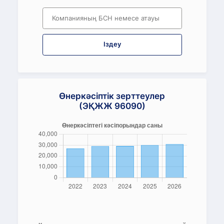
Іздеу
Өнеркәсіптік зерттеулер
(ЭҚЖЖ 96090)