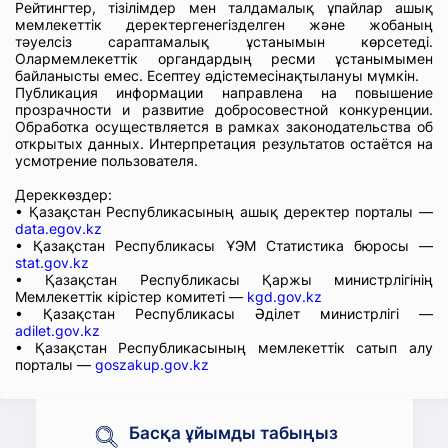
Рейтингтер, тізілімдер мен талдамалық ұпайлар ашық
мемлекеттік деректергенегізделген және жобаның
тәуелсіз сараптамалық ұстанымын көрсетеді.
Олармемлекеттік органдардың ресми ұстанымымен
байланысты емес. Есептеу әдістемесінақтылануы мүмкін.
Публикация информации направлена на повышение
прозрачности и развитие добросовестной конкуренции.
Обработка осуществляется в рамках законодательства об
открытых данных. Интерпретация результатов остаётся на
усмотрение пользователя.
Дереккөздер:
• Қазақстан Республикасының ашық деректер порталы —
data.egov.kz
• Қазақстан Республикасы ҰЭМ Статистика бюросы —
stat.gov.kz
• Қазақстан Республикасы Қаржы министрлігінің
Мемлекеттік кірістер комитеті —
kgd.gov.kz
• Қазақстан Республикасы Әділет министрлігі —
adilet.gov.kz
• Қазақстан Республикасының мемлекеттік сатып алу
порталы —
goszakup.gov.kz
Басқа ұйымды табыңыз