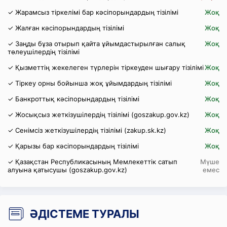
✓ Жарамсыз тіркелімі бар кәсіпорындардың тізілімі
Жоқ
✓ Жалған кәсіпорындардың тізілімі
Жоқ
✓ Заңды бұза отырып қайта ұйымдастырылған салық
Жоқ
төлеушілердің тізілімі
✓ Қызметтің жекелеген түрлерін тіркеуден шығару тізілімі
Жоқ
✓ Тіркеу орны бойынша жоқ ұйымдардың тізілімі
Жоқ
✓ Банкроттық кәсіпорындардың тізілімі
Жоқ
✓ Жосықсыз жеткізушілердің тізілімі (goszakup.gov.kz)
Жоқ
✓ Сенімсіз жеткізушілердің тізілімі (zakup.sk.kz)
Жоқ
✓ Қарызы бар кәсіпорындардың тізілімі
Жоқ
✓ Қазақстан Республикасының Мемлекеттік сатып
Мүше
алуына қатысушы (goszakup.gov.kz)
емес
ӘДІСТЕМЕ ТУРАЛЫ