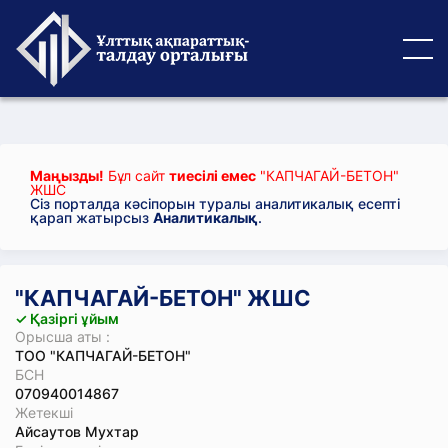
Маңызды!
Бұл сайт
тиесілі емес
"КАПЧАГАЙ-БЕТОН"
ЖШС
Сіз порталда кәсіпорын туралы аналитикалық есепті
қарап жатырсыз
Аналитикалық
.
"КАПЧАГАЙ-БЕТОН" ЖШС
✓ Қазіргі ұйым
Орысша аты :
ТОО "КАПЧАГАЙ-БЕТОН"
БСН
070940014867
Жетекші
Айсаутов Мухтар