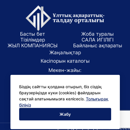
Басты бет
Жоба туралы
Тізілімдер
САЛА ИГІЛІГІ
ЖЫЛ КОМПАНИЯСЫ
Байланыс ақпараты
Жаңалықтар
Кәсіпорын каталогы
Мекен-жайы:
Алматы қаласы, ул. Маркова 61/1
Біздің сайтты қолдана отырып, біз сіздің
E-mail:
браузеріңізде куки (cookies) файлдарын
office@niac.kz
сақтай алатынымызға келісесіз.
Толығырақ
БАҚ үшін:
біліңіз
pr@niac.kz
Жабу
Барлық құқықтар қорғалған © 2026