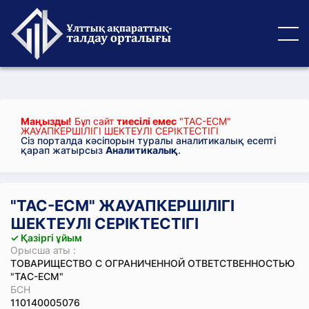
Маңызды!
Бұл сайт
тиесілі емес
"ТАС-ЕСМ"
ЖАУАПКЕРШІЛІГІ ШЕКТЕУЛІ СЕРІКТЕСТІГІ
Сіз порталда кәсіпорын туралы аналитикалық есепті
қарап жатырсыз
Аналитикалық
.
"ТАС-ЕСМ" ЖАУАПКЕРШІЛІГІ
ШЕКТЕУЛІ СЕРІКТЕСТІГІ
✓ Қазіргі ұйым
Орысша аты :
ТОВАРИЩЕСТВО С ОГРАНИЧЕННОЙ ОТВЕТСТВЕННОСТЬЮ
"ТАС-ЕСМ"
БСН
110140005076