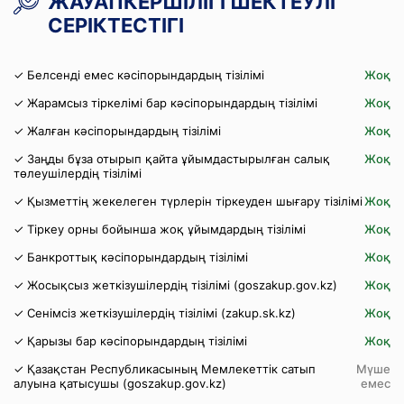
ЖАУАПКЕРШІЛІГІ ШЕКТЕУЛІ
СЕРІКТЕСТІГІ
✓ Белсенді емес кәсіпорындардың тізілімі
Жоқ
✓ Жарамсыз тіркелімі бар кәсіпорындардың тізілімі
Жоқ
✓ Жалған кәсіпорындардың тізілімі
Жоқ
✓ Заңды бұза отырып қайта ұйымдастырылған салық
Жоқ
төлеушілердің тізілімі
✓ Қызметтің жекелеген түрлерін тіркеуден шығару тізілімі
Жоқ
✓ Тіркеу орны бойынша жоқ ұйымдардың тізілімі
Жоқ
✓ Банкроттық кәсіпорындардың тізілімі
Жоқ
✓ Жосықсыз жеткізушілердің тізілімі (goszakup.gov.kz)
Жоқ
✓ Сенімсіз жеткізушілердің тізілімі (zakup.sk.kz)
Жоқ
✓ Қарызы бар кәсіпорындардың тізілімі
Жоқ
✓ Қазақстан Республикасының Мемлекеттік сатып
Мүше
алуына қатысушы (goszakup.gov.kz)
емес