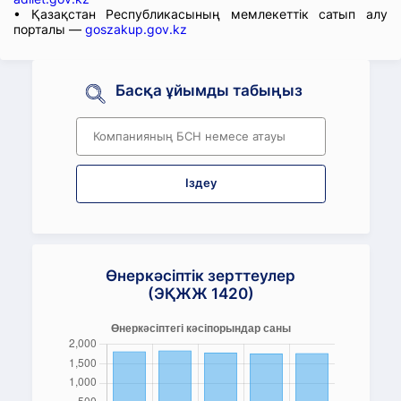
• Қазақстан Республикасының мемлекеттік сатып алу
порталы —
goszakup.gov.kz
Басқа ұйымды табыңыз
Іздеу
Өнеркәсіптік зерттеулер
(ЭҚЖЖ 1420)