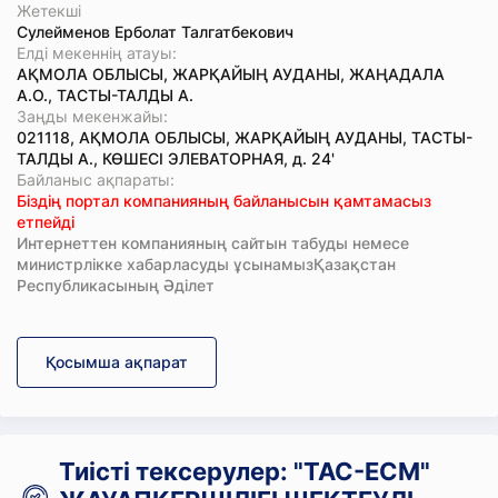
Жетекші
Сулейменов Ерболат Талгатбекович
Елді мекеннің атауы:
АҚМОЛА ОБЛЫСЫ, ЖАРҚАЙЫҢ АУДАНЫ, ЖАҢАДАЛА
А.О., ТАСТЫ-ТАЛДЫ А.
Заңды мекенжайы:
021118, АҚМОЛА ОБЛЫСЫ, ЖАРҚАЙЫҢ АУДАНЫ, ТАСТЫ-
ТАЛДЫ А., КӨШЕСІ ЭЛЕВАТОРНАЯ, д. 24'
Байланыс ақпараты:
Біздің портал компанияның байланысын қамтамасыз
етпейді
Интернеттен компанияның сайтын табуды немесе
министрлікке хабарласуды ұсынамызҚазақстан
Республикасының Әділет
Қосымша ақпарат
Тиісті тексерулер: "ТАС-ЕСМ"