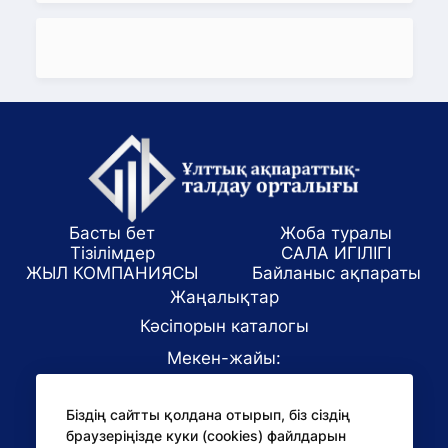
Басты бет
Жоба туралы
Тізілімдер
САЛА ИГІЛІГІ
ЖЫЛ КОМПАНИЯСЫ
Байланыс ақпараты
Жаңалықтар
Кәсіпорын каталогы
Мекен-жайы:
Алматы қаласы, ул. Маркова 61/1
Біздің сайтты қолдана отырып, біз сіздің
E-mail:
браузеріңізде куки (cookies) файлдарын