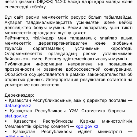
негізгі қызметі (ЭҚЖЖ) 1420: Басқа да ірі қара малды және
енекелерді көбейту.
Бұл сайт ресми мемлекеттік ресурс болып табылмайды.
Ақпарат талдамалықмақсатта ұсынылған және кейбір
дәлсіздіктер болуы мүмкін. Ресми ақпараталу үшін тиісті
мемлекеттік органдарға жүгіну қажет.
Рейтингтер, тізілімдер мен талдамалық ұпайлар ашық
мемлекеттік деректергенегізделген және жобаның
тәуелсіз сараптамалық ұстанымын көрсетеді.
Олармемлекеттік органдардың ресми ұстанымымен
байланысты емес. Есептеу әдістемесінақтылануы мүмкін.
Публикация информации направлена на повышение
прозрачности и развитие добросовестной конкуренции.
Обработка осуществляется в рамках законодательства об
открытых данных. Интерпретация результатов остаётся на
усмотрение пользователя.
Дереккөздер:
• Қазақстан Республикасының ашық деректер порталы —
data.egov.kz
• Қазақстан Республикасы ҰЭМ Статистика бюросы —
stat.gov.kz
• Қазақстан Республикасы Қаржы министрлігінің
Мемлекеттік кірістер комитеті —
kgd.gov.kz
• Қазақстан Республикасы Әділет министрлігі —
adilet.gov.kz