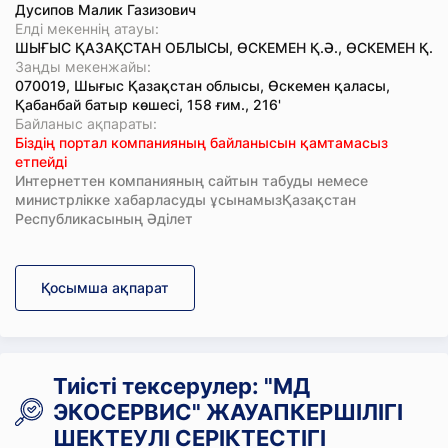
Дусипов Малик Газизович
Елді мекеннің атауы:
ШЫҒЫС ҚАЗАҚСТАН ОБЛЫСЫ, ӨСКЕМЕН Қ.Ә., ӨСКЕМЕН Қ.
Заңды мекенжайы:
070019, Шығыс Қазақстан облысы, Өскемен қаласы,
Қабанбай батыр көшесі, 158 ғим., 216'
Байланыс ақпараты:
Біздің портал компанияның байланысын қамтамасыз
етпейді
Интернеттен компанияның сайтын табуды немесе
министрлікке хабарласуды ұсынамызҚазақстан
Республикасының Әділет
Қосымша ақпарат
Тиісті тексерулер: "МД
ЭКОСЕРВИС" ЖАУАПКЕРШІЛІГІ
ШЕКТЕУЛІ СЕРІКТЕСТІГІ