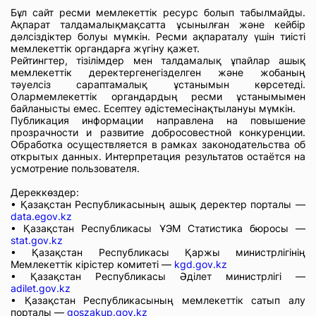
Бұл сайт ресми мемлекеттік ресурс болып табылмайды.
Ақпарат талдамалықмақсатта ұсынылған және кейбір
дәлсіздіктер болуы мүмкін. Ресми ақпараталу үшін тиісті
мемлекеттік органдарға жүгіну қажет.
Рейтингтер, тізілімдер мен талдамалық ұпайлар ашық
мемлекеттік деректергенегізделген және жобаның
тәуелсіз сараптамалық ұстанымын көрсетеді.
Олармемлекеттік органдардың ресми ұстанымымен
байланысты емес. Есептеу әдістемесінақтылануы мүмкін.
Публикация информации направлена на повышение
прозрачности и развитие добросовестной конкуренции.
Обработка осуществляется в рамках законодательства об
открытых данных. Интерпретация результатов остаётся на
усмотрение пользователя.
Дереккөздер:
• Қазақстан Республикасының ашық деректер порталы —
data.egov.kz
• Қазақстан Республикасы ҰЭМ Статистика бюросы —
stat.gov.kz
• Қазақстан Республикасы Қаржы министрлігінің
Мемлекеттік кірістер комитеті —
kgd.gov.kz
• Қазақстан Республикасы Әділет министрлігі —
adilet.gov.kz
• Қазақстан Республикасының мемлекеттік сатып алу
порталы —
goszakup.gov.kz