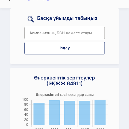
Басқа ұйымды табыңыз
Іздеу
Өнеркәсіптік зерттеулер
(ЭҚЖЖ 64911)