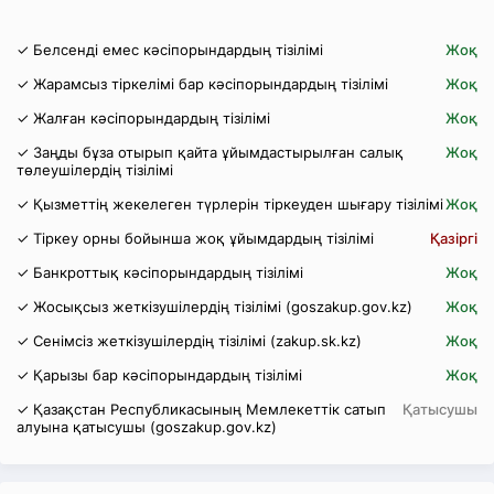
✓ Белсенді емес кәсіпорындардың тізілімі
Жоқ
✓ Жарамсыз тіркелімі бар кәсіпорындардың тізілімі
Жоқ
✓ Жалған кәсіпорындардың тізілімі
Жоқ
✓ Заңды бұза отырып қайта ұйымдастырылған салық
Жоқ
төлеушілердің тізілімі
✓ Қызметтің жекелеген түрлерін тіркеуден шығару тізілімі
Жоқ
✓ Тіркеу орны бойынша жоқ ұйымдардың тізілімі
Қазіргі
✓ Банкроттық кәсіпорындардың тізілімі
Жоқ
✓ Жосықсыз жеткізушілердің тізілімі (goszakup.gov.kz)
Жоқ
✓ Сенімсіз жеткізушілердің тізілімі (zakup.sk.kz)
Жоқ
✓ Қарызы бар кәсіпорындардың тізілімі
Жоқ
✓ Қазақстан Республикасының Мемлекеттік сатып
Қатысушы
алуына қатысушы (goszakup.gov.kz)