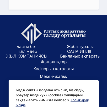
Басты бет
Жоба туралы
Тізілімдер
САЛА ИГІЛІГІ
ЖЫЛ КОМПАНИЯСЫ
Байланыс ақпараты
Жаңалықтар
Кәсіпорын каталогы
Мекен-жайы:
Алматы қаласы, ул. Маркова 61/1
Біздің сайтты қолдана отырып, біз сіздің
E-mail:
браузеріңізде куки (cookies) файлдарын
office@niac.kz
сақтай алатынымызға келісесіз.
Толығырақ
БАҚ үшін:
біліңіз