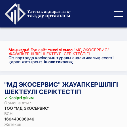
Маңызды!
Бұл сайт
тиесілі емес
"МД ЭКОСЕРВИС"
ЖАУАПКЕРШІЛІГІ ШЕКТЕУЛІ СЕРІКТЕСТІГІ
Сіз порталда кәсіпорын туралы аналитикалық есепті
қарап жатырсыз
Аналитикалық
.
"МД ЭКОСЕРВИС" ЖАУАПКЕРШІЛІГІ
ШЕКТЕУЛІ СЕРІКТЕСТІГІ
✓ Қазіргі ұйым
Орысша аты :
ТОО "МД ЭКОСЕРВИС"
БСН
160440006946
Жетекші