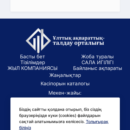
Басты бет
Жоба туралы
Тізілімдер
САЛА ИГІЛІГІ
ЖЫЛ КОМПАНИЯСЫ
Байланыс ақпараты
Жаңалықтар
Кәсіпорын каталогы
Мекен-жайы:
Алматы қаласы, ул. Маркова 61/1
Біздің сайтты қолдана отырып, біз сіздің
E-mail:
браузеріңізде куки (cookies) файлдарын
office@niac.kz
сақтай алатынымызға келісесіз.
Толығырақ
БАҚ үшін:
біліңіз