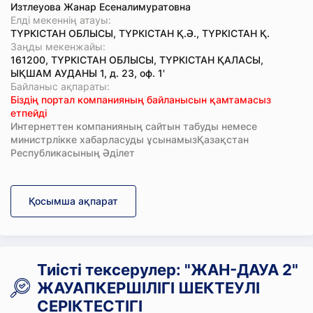
Изтлеуова Жанар Есеналимуратовна
Елді мекеннің атауы:
ТҮРКІСТАН ОБЛЫСЫ, ТҮРКІСТАН Қ.Ә., ТҮРКІСТАН Қ.
Заңды мекенжайы:
161200, ТҮРКІСТАН ОБЛЫСЫ, ТҮРКІСТАН ҚАЛАСЫ,
ЫҚШАМ АУДАНЫ 1, д. 23, оф. 1'
Байланыс ақпараты:
Біздің портал компанияның байланысын қамтамасыз
етпейді
Интернеттен компанияның сайтын табуды немесе
министрлікке хабарласуды ұсынамызҚазақстан
Республикасының Әділет
Қосымша ақпарат
Тиісті тексерулер: "ЖАН-ДАУА 2"
ЖАУАПКЕРШІЛІГІ ШЕКТЕУЛІ
СЕРІКТЕСТІГІ