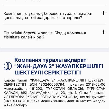
Компанияның салық берешегі туралы ақпарат
қаншалықты жиі жаңартылып отырады?
Біз өтініш берген жоқпыз. Біздің компания
тізілімге қалай кірді?
Компания туралы ақпарат
"ЖАН-ДАУА 2" ЖАУАПКЕРШІЛІГІ
ШЕКТЕУЛІ СЕРІКТЕСТІГІ
Қарсы тарап "ЖАН-ДАУА 2" ЖАУАПКЕРШІЛІГІ ШЕКТЕУЛІ
СЕРІКТЕСТІГІ (БСН 180240006784) тіркелген 2018-02-06
мекенжайына 161200, ТҮРКІСТАН ОБЛЫСЫ, ТҮРКІСТАН
ҚАЛАСЫ, ЫҚШАМ АУДАНЫ 1, д. 23, оф. 1. Ұйым басшысы
ИЗТЛЕУОВА ЖАНАР ЕСЕНАЛИМУРАТОВНА, негізгі қызметі
(ЭҚЖЖ) 68201: Жеке меншік жылжымайтын мүлікті жалдау
және басқару.