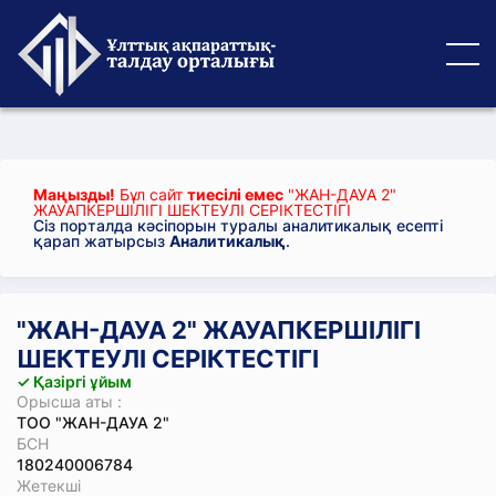
Маңызды!
Бұл сайт
тиесілі емес
"ЖАН-ДАУА 2"
ЖАУАПКЕРШІЛІГІ ШЕКТЕУЛІ СЕРІКТЕСТІГІ
Сіз порталда кәсіпорын туралы аналитикалық есепті
қарап жатырсыз
Аналитикалық
.
"ЖАН-ДАУА 2" ЖАУАПКЕРШІЛІГІ
ШЕКТЕУЛІ СЕРІКТЕСТІГІ
✓ Қазіргі ұйым
Орысша аты :
ТОО "ЖАН-ДАУА 2"
БСН
180240006784
Жетекші