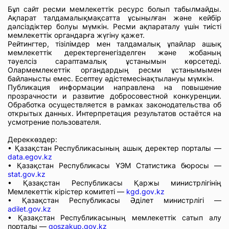
Бұл сайт ресми мемлекеттік ресурс болып табылмайды.
Ақпарат талдамалықмақсатта ұсынылған және кейбір
дәлсіздіктер болуы мүмкін. Ресми ақпараталу үшін тиісті
мемлекеттік органдарға жүгіну қажет.
Рейтингтер, тізілімдер мен талдамалық ұпайлар ашық
мемлекеттік деректергенегізделген және жобаның
тәуелсіз сараптамалық ұстанымын көрсетеді.
Олармемлекеттік органдардың ресми ұстанымымен
байланысты емес. Есептеу әдістемесінақтылануы мүмкін.
Публикация информации направлена на повышение
прозрачности и развитие добросовестной конкуренции.
Обработка осуществляется в рамках законодательства об
открытых данных. Интерпретация результатов остаётся на
усмотрение пользователя.
Дереккөздер:
• Қазақстан Республикасының ашық деректер порталы —
data.egov.kz
• Қазақстан Республикасы ҰЭМ Статистика бюросы —
stat.gov.kz
• Қазақстан Республикасы Қаржы министрлігінің
Мемлекеттік кірістер комитеті —
kgd.gov.kz
• Қазақстан Республикасы Әділет министрлігі —
adilet.gov.kz
• Қазақстан Республикасының мемлекеттік сатып алу
порталы —
goszakup.gov.kz