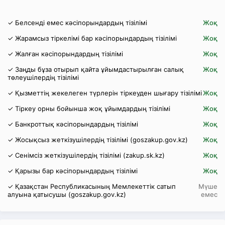
✓ Белсенді емес кәсіпорындардың тізілімі
Жоқ
✓ Жарамсыз тіркелімі бар кәсіпорындардың тізілімі
Жоқ
✓ Жалған кәсіпорындардың тізілімі
Жоқ
✓ Заңды бұза отырып қайта ұйымдастырылған салық
Жоқ
төлеушілердің тізілімі
✓ Қызметтің жекелеген түрлерін тіркеуден шығару тізілімі
Жоқ
✓ Тіркеу орны бойынша жоқ ұйымдардың тізілімі
Жоқ
✓ Банкроттық кәсіпорындардың тізілімі
Жоқ
✓ Жосықсыз жеткізушілердің тізілімі (goszakup.gov.kz)
Жоқ
✓ Сенімсіз жеткізушілердің тізілімі (zakup.sk.kz)
Жоқ
✓ Қарызы бар кәсіпорындардың тізілімі
Жоқ
✓ Қазақстан Республикасының Мемлекеттік сатып
Мүше
алуына қатысушы (goszakup.gov.kz)
емес