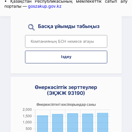
• Қазақстан Республикасының мемлекеттік сатып алу
порталы —
goszakup.gov.kz
Басқа ұйымды табыңыз
Іздеу
Өнеркәсіптік зерттеулер
(ЭҚЖЖ 93190)