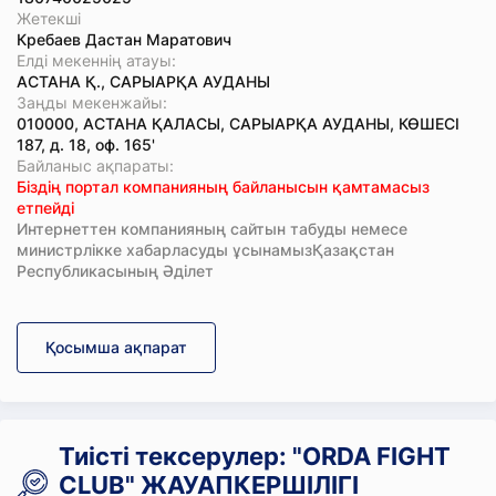
Жетекші
Кребаев Дастан Маратович
Елді мекеннің атауы:
АСТАНА Қ., САРЫАРҚА АУДАНЫ
Заңды мекенжайы:
010000, АСТАНА ҚАЛАСЫ, САРЫАРҚА АУДАНЫ, КӨШЕСІ
187, д. 18, оф. 165'
Байланыс ақпараты:
Біздің портал компанияның байланысын қамтамасыз
етпейді
Интернеттен компанияның сайтын табуды немесе
министрлікке хабарласуды ұсынамызҚазақстан
Республикасының Әділет
Қосымша ақпарат
Тиісті тексерулер: "ORDA FIGHT
CLUB" ЖАУАПКЕРШІЛІГІ