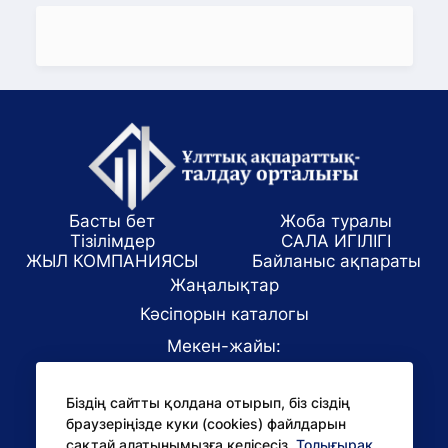
Басты бет
Жоба туралы
Тізілімдер
САЛА ИГІЛІГІ
ЖЫЛ КОМПАНИЯСЫ
Байланыс ақпараты
Жаңалықтар
Кәсіпорын каталогы
Мекен-жайы:
Алматы қаласы, ул. Маркова 61/1
Біздің сайтты қолдана отырып, біз сіздің
E-mail:
браузеріңізде куки (cookies) файлдарын
office@niac.kz
сақтай алатынымызға келісесіз.
Толығырақ