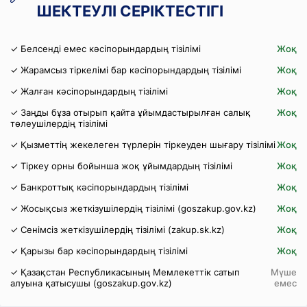
ШЕКТЕУЛІ СЕРІКТЕСТІГІ
✓ Белсенді емес кәсіпорындардың тізілімі
Жоқ
✓ Жарамсыз тіркелімі бар кәсіпорындардың тізілімі
Жоқ
✓ Жалған кәсіпорындардың тізілімі
Жоқ
✓ Заңды бұза отырып қайта ұйымдастырылған салық
Жоқ
төлеушілердің тізілімі
✓ Қызметтің жекелеген түрлерін тіркеуден шығару тізілімі
Жоқ
✓ Тіркеу орны бойынша жоқ ұйымдардың тізілімі
Жоқ
✓ Банкроттық кәсіпорындардың тізілімі
Жоқ
✓ Жосықсыз жеткізушілердің тізілімі (goszakup.gov.kz)
Жоқ
✓ Сенімсіз жеткізушілердің тізілімі (zakup.sk.kz)
Жоқ
✓ Қарызы бар кәсіпорындардың тізілімі
Жоқ
✓ Қазақстан Республикасының Мемлекеттік сатып
Мүше
алуына қатысушы (goszakup.gov.kz)
емес