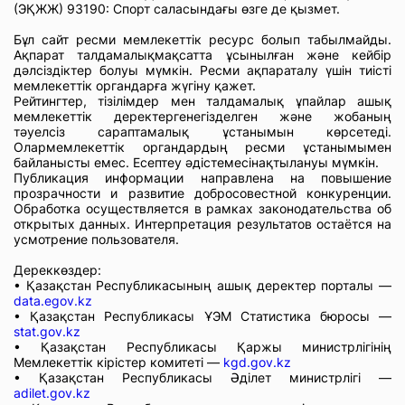
(ЭҚЖЖ) 93190: Спорт саласындағы өзге де қызмет.
Бұл сайт ресми мемлекеттік ресурс болып табылмайды.
Ақпарат талдамалықмақсатта ұсынылған және кейбір
дәлсіздіктер болуы мүмкін. Ресми ақпараталу үшін тиісті
мемлекеттік органдарға жүгіну қажет.
Рейтингтер, тізілімдер мен талдамалық ұпайлар ашық
мемлекеттік деректергенегізделген және жобаның
тәуелсіз сараптамалық ұстанымын көрсетеді.
Олармемлекеттік органдардың ресми ұстанымымен
байланысты емес. Есептеу әдістемесінақтылануы мүмкін.
Публикация информации направлена на повышение
прозрачности и развитие добросовестной конкуренции.
Обработка осуществляется в рамках законодательства об
открытых данных. Интерпретация результатов остаётся на
усмотрение пользователя.
Дереккөздер:
• Қазақстан Республикасының ашық деректер порталы —
data.egov.kz
• Қазақстан Республикасы ҰЭМ Статистика бюросы —
stat.gov.kz
• Қазақстан Республикасы Қаржы министрлігінің
Мемлекеттік кірістер комитеті —
kgd.gov.kz
• Қазақстан Республикасы Әділет министрлігі —
adilet.gov.kz