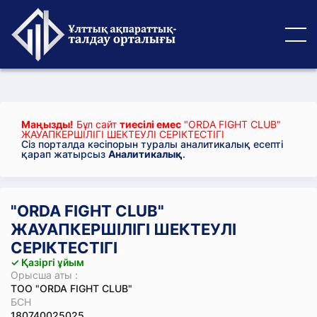
Маңызды!
Бұл сайт
тиесілі емес
"ORDA FIGHT CLUB"
ЖАУАПКЕРШІЛІГІ ШЕКТЕУЛІ СЕРІКТЕСТІГІ
Сіз порталда кәсіпорын туралы аналитикалық есепті
қарап жатырсыз
Аналитикалық
.
"ORDA FIGHT CLUB"
ЖАУАПКЕРШІЛІГІ ШЕКТЕУЛІ
СЕРІКТЕСТІГІ
✓ Қазіргі ұйым
Орысша аты :
ТОО "ORDA FIGHT CLUB"
БСН
180740025025