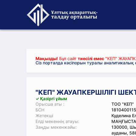
Маңызды!
Бұл сайт
тиесілі емес
"КЕП" ЖАУАПКЕ
Сіз порталда кәсіпорын туралы аналитикалық
"КЕП" ЖАУАПКЕРШІЛІГІ ШЕКТ
✓ Қазіргі ұйым
Орысша аты :
ТОО "КЕП"
БСН
181040011
Жетекші
Куделина Е
Елді мекеннің атауы:
МАҢҒЫСТАУ
Заңды мекенжайы:
130000, Шы
ауданы, 588