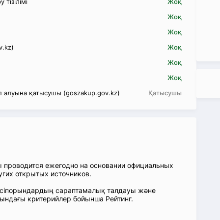
 тізілімі
Жоқ
Жоқ
Жоқ
v.kz)
Жоқ
Жоқ
Жоқ
 алуына қатысушы (goszakup.gov.kz)
Қатысушы
ы проводится ежегодно на основании официальных
угих открытых источников.
: Кәсіпорындардың сараптамалық талдауы және
сындағы критерийлер бойынша Рейтинг.