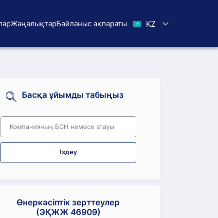
лар
Жаңалықтар
Байланыс ақпараты
KZ
Басқа ұйымды табыңыз
Іздеу
Өнеркәсіптік зерттеулер
(ЭҚЖЖ 46909)