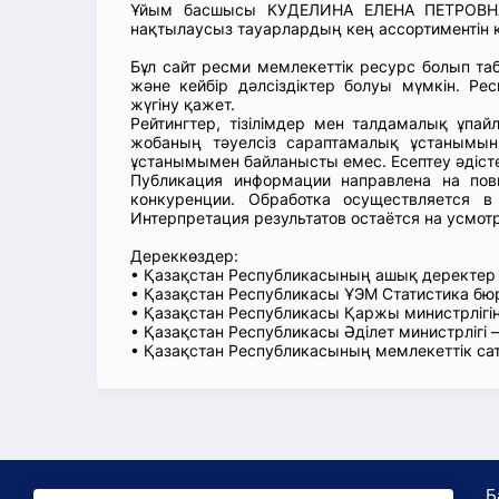
Ұйым басшысы КУДЕЛИНА ЕЛЕНА ПЕТРОВНА, 
нақтылаусыз тауарлардың кең ассортиментін к
Бұл сайт ресми мемлекеттік ресурс болып т
және кейбір дәлсіздіктер болуы мүмкін. Рес
жүгіну қажет.
Рейтингтер, тізілімдер мен талдамалық ұпай
жобаның тәуелсіз сараптамалық ұстанымын
ұстанымымен байланысты емес. Есептеу әдіст
Публикация информации направлена на пов
конкуренции. Обработка осуществляется в
Интерпретация результатов остаётся на усмот
Дереккөздер:
• Қазақстан Республикасының ашық деректе
• Қазақстан Республикасы ҰЭМ Статистика б
• Қазақстан Республикасы Қаржы министрлігін
• Қазақстан Республикасы Әділет министрлігі
• Қазақстан Республикасының мемлекеттік са
Б