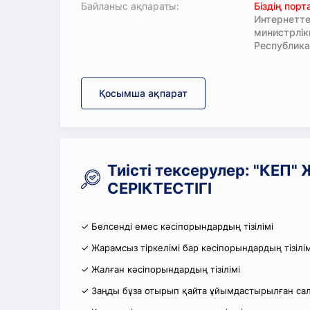
Байланыс ақпараты:
Біздің пор
Интернетте
министрлі
Республика
Қосымша ақпарат
Тиісті тексерулер: "КЕП
СЕРІКТЕСТІГІ
✓ Белсенді емес кәсіпорындардың тізілімі
✓ Жарамсыз тіркелімі бар кәсіпорындардың тізілім
✓ Жалған кәсіпорындардың тізілімі
✓ Заңды бұза отырып қайта ұйымдастырылған салы