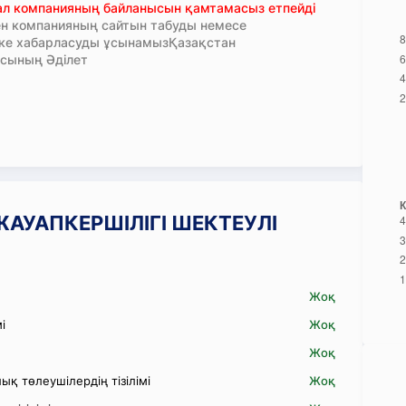
тал компанияның байланысын қамтамасыз етпейді
н компанияның сайтын табуды немесе
кке хабарласуды ұсынамызҚазақстан
сының Әділет
" ЖАУАПКЕРШІЛІГІ ШЕКТЕУЛІ
Жоқ
і
Жоқ
Жоқ
қ төлеушілердің тізілімі
Жоқ