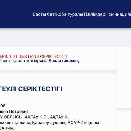
Басты бет
Жоба туралы
Тізілімдер
Номинация
РШІЛІГІ ШЕКТЕУЛІ СЕРІКТЕСТІГІ
 есепті қарап жатырсыз
Аналитикалық
.
ЕУЛІ СЕРІКТЕСТІГІ
508
лена Петровна
 ОБЛЫСЫ, АҚТАУ Қ.Ә., АҚТАУ Қ.
мкент қаласы, Қаратау ауданы, АСАР-2 ықшам
А ғим.'