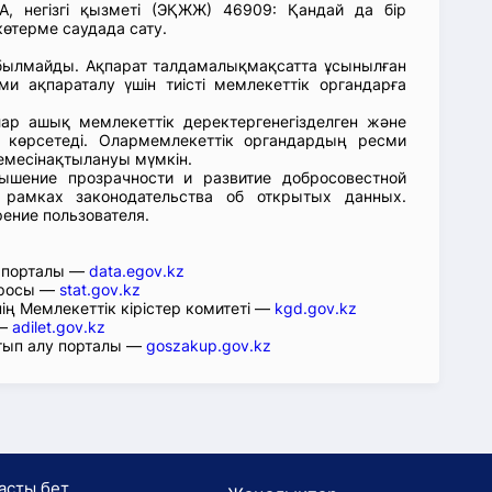
негізгі қызметі (ЭҚЖЖ) 46909: Қандай да бір
өтерме саудада сату.
абылмайды. Ақпарат талдамалықмақсатта ұсынылған
ми ақпараталу үшін тиісті мемлекеттік органдарға
лар ашық мемлекеттік деректергенегізделген және
 көрсетеді. Олармемлекеттік органдардың ресми
емесінақтылануы мүмкін.
ышение прозрачности и развитие добросовестной
 рамках законодательства об открытых данных.
рение пользователя.
р порталы —
data.egov.kz
юросы —
stat.gov.kz
ің Мемлекеттік кірістер комитеті —
kgd.gov.kz
 —
adilet.gov.kz
тып алу порталы —
goszakup.gov.kz
асты бет