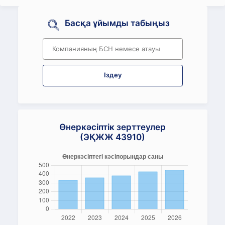
Басқа ұйымды табыңыз
Іздеу
Өнеркәсіптік зерттеулер
(ЭҚЖЖ 43910)