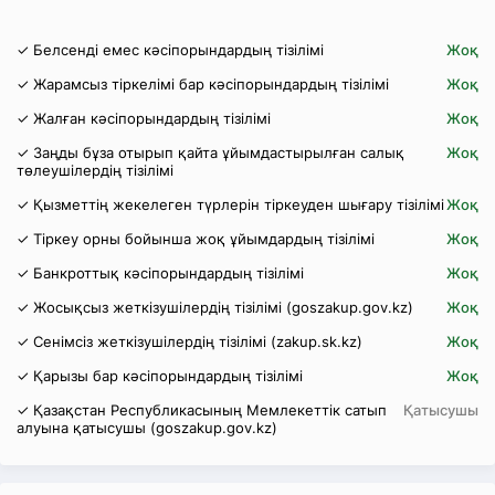
✓ Белсенді емес кәсіпорындардың тізілімі
Жоқ
✓ Жарамсыз тіркелімі бар кәсіпорындардың тізілімі
Жоқ
✓ Жалған кәсіпорындардың тізілімі
Жоқ
✓ Заңды бұза отырып қайта ұйымдастырылған салық
Жоқ
төлеушілердің тізілімі
✓ Қызметтің жекелеген түрлерін тіркеуден шығару тізілімі
Жоқ
✓ Тіркеу орны бойынша жоқ ұйымдардың тізілімі
Жоқ
✓ Банкроттық кәсіпорындардың тізілімі
Жоқ
✓ Жосықсыз жеткізушілердің тізілімі (goszakup.gov.kz)
Жоқ
✓ Сенімсіз жеткізушілердің тізілімі (zakup.sk.kz)
Жоқ
✓ Қарызы бар кәсіпорындардың тізілімі
Жоқ
✓ Қазақстан Республикасының Мемлекеттік сатып
Қатысушы
алуына қатысушы (goszakup.gov.kz)