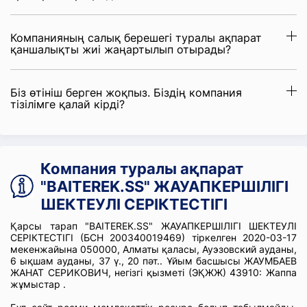
Компанияның салық берешегі туралы ақпарат
қаншалықты жиі жаңартылып отырады?
Біз өтініш берген жоқпыз. Біздің компания
тізілімге қалай кірді?
Компания туралы ақпарат
"BAITEREK.SS" ЖАУАПКЕРШІЛІГІ
ШЕКТЕУЛІ СЕРІКТЕСТІГІ
Қарсы тарап "BAITEREK.SS" ЖАУАПКЕРШІЛІГІ ШЕКТЕУЛІ
СЕРІКТЕСТІГІ (БСН 200340019469) тіркелген 2020-03-17
мекенжайына 050000, Алматы қаласы, Ауэзовский ауданы,
6 ықшам ауданы, 37 ү., 20 пәт.. Ұйым басшысы ЖАУМБАЕВ
ЖАНАТ СЕРИКОВИЧ, негізгі қызметі (ЭҚЖЖ) 43910: Жаппа
жұмыстар .