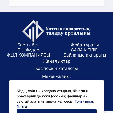
Басты бет
Жоба туралы
Тізілімдер
САЛА ИГІЛІГІ
ЖЫЛ КОМПАНИЯСЫ
Байланыс ақпараты
Жаңалықтар
Кәсіпорын каталогы
Мекен-жайы:
Алматы қаласы, ул. Маркова 61/1
Біздің сайтты қолдана отырып, біз сіздің
E-mail:
браузеріңізде куки (cookies) файлдарын
office@niac.kz
сақтай алатынымызға келісесіз.
Толығырақ
БАҚ үшін:
біліңіз