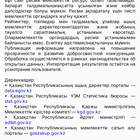
Бұл сайт ресми мемлекеттік ресурс болып табылмайды.
Ақпарат талдамалықмақсатта ұсынылған және кейбір
дәлсіздіктер болуы мүмкін. Ресми ақпараталу үшін тиісті
мемлекеттік органдарға жүгіну қажет.
Рейтингтер, тізілімдер мен талдамалық ұпайлар ашық
мемлекеттік деректергенегізделген және жобаның
тәуелсіз сараптамалық ұстанымын көрсетеді.
Олармемлекеттік органдардың ресми ұстанымымен
байланысты емес. Есептеу әдістемесінақтылануы мүмкін.
Публикация информации направлена на повышение
прозрачности и развитие добросовестной конкуренции.
Обработка осуществляется в рамках законодательства об
открытых данных. Интерпретация результатов остаётся на
усмотрение пользователя.
Дереккөздер:
• Қазақстан Республикасының ашық деректер порталы —
data.egov.kz
• Қазақстан Республикасы ҰЭМ Статистика бюросы —
stat.gov.kz
• Қазақстан Республикасы Қаржы министрлігінің
Мемлекеттік кірістер комитеті —
kgd.gov.kz
• Қазақстан Республикасы Әділет министрлігі —
adilet.gov.kz
• Қазақстан Республикасының мемлекеттік сатып алу
порталы —
goszakup.gov.kz