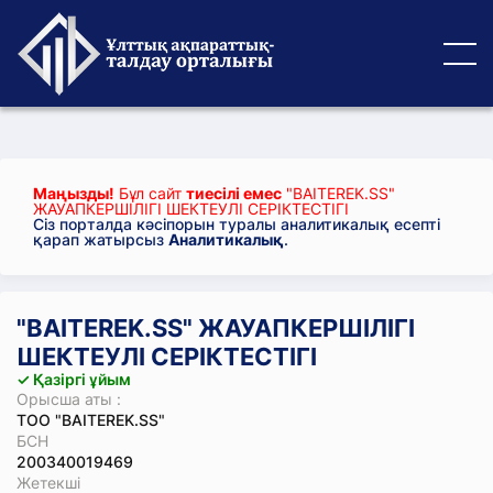
Маңызды!
Бұл сайт
тиесілі емес
"BAITEREK.SS"
ЖАУАПКЕРШІЛІГІ ШЕКТЕУЛІ СЕРІКТЕСТІГІ
Сіз порталда кәсіпорын туралы аналитикалық есепті
қарап жатырсыз
Аналитикалық
.
"BAITEREK.SS" ЖАУАПКЕРШІЛІГІ
ШЕКТЕУЛІ СЕРІКТЕСТІГІ
✓ Қазіргі ұйым
Орысша аты :
ТОО "BAITEREK.SS"
БСН
200340019469
Жетекші