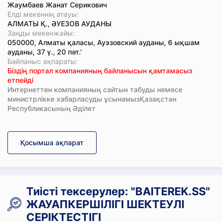
Жаумбаев Жанат Серикович
Елді мекеннің атауы:
АЛМАТЫ Қ., ӘУЕЗОВ АУДАНЫ
Заңды мекенжайы:
050000, Алматы қаласы, Ауэзовский ауданы, 6 ықшам
ауданы, 37 ү., 20 пәт.'
Байланыс ақпараты:
Біздің портал компанияның байланысын қамтамасыз
етпейді
Интернеттен компанияның сайтын табуды немесе
министрлікке хабарласуды ұсынамызҚазақстан
Республикасының Әділет
Қосымша ақпарат
Тиісті тексерулер: "BAITEREK.SS"
ЖАУАПКЕРШІЛІГІ ШЕКТЕУЛІ
СЕРІКТЕСТІГІ