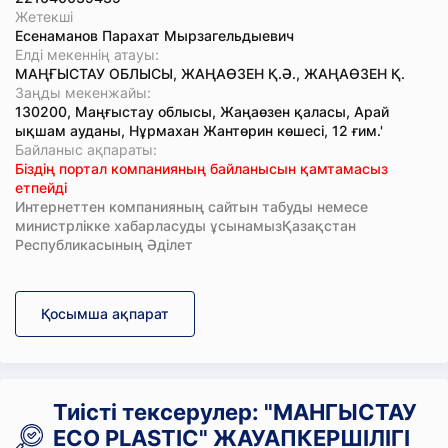
Жетекші
Есенаманов Парахат Мырзагельдыевич
Елді мекеннің атауы:
МАҢҒЫСТАУ ОБЛЫСЫ, ЖАҢАӨЗЕН Қ.Ә., ЖАҢАӨЗЕН Қ.
Заңды мекенжайы:
130200, Маңғыстау облысы, Жаңаөзен қаласы, Арай
ықшам ауданы, Нұрмахан Жантөрин көшесі, 12 ғим.'
Байланыс ақпараты:
Біздің портал компанияның байланысын қамтамасыз
етпейді
Интернеттен компанияның сайтын табуды немесе
министрлікке хабарласуды ұсынамызҚазақстан
Республикасының Әділет
Қосымша ақпарат
Тиісті тексерулер: "МАНГЫСТАУ
ECO PLASTIC" ЖАУАПКЕРШІЛІГІ