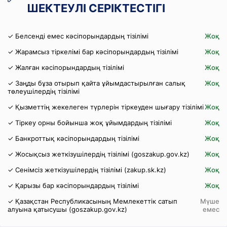
ШЕКТЕУЛІ СЕРІКТЕСТІГІ
✓ Белсенді емес кәсіпорындардың тізілімі
Жоқ
✓ Жарамсыз тіркелімі бар кәсіпорындардың тізілімі
Жоқ
✓ Жалған кәсіпорындардың тізілімі
Жоқ
✓ Заңды бұза отырып қайта ұйымдастырылған салық
Жоқ
төлеушілердің тізілімі
✓ Қызметтің жекелеген түрлерін тіркеуден шығару тізілімі
Жоқ
✓ Тіркеу орны бойынша жоқ ұйымдардың тізілімі
Жоқ
✓ Банкроттық кәсіпорындардың тізілімі
Жоқ
✓ Жосықсыз жеткізушілердің тізілімі (goszakup.gov.kz)
Жоқ
✓ Сенімсіз жеткізушілердің тізілімі (zakup.sk.kz)
Жоқ
✓ Қарызы бар кәсіпорындардың тізілімі
Жоқ
✓ Қазақстан Республикасының Мемлекеттік сатып
Мүше
алуына қатысушы (goszakup.gov.kz)
емес