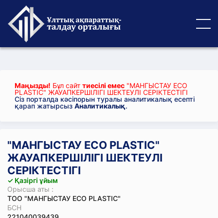
Маңызды!
Бұл сайт
тиесілі емес
"МАНГЫСТАУ ECO
PLASTIC" ЖАУАПКЕРШІЛІГІ ШЕКТЕУЛІ СЕРІКТЕСТІГІ
Сіз порталда кәсіпорын туралы аналитикалық есепті
қарап жатырсыз
Аналитикалық
.
"МАНГЫСТАУ ECO PLASTIC"
ЖАУАПКЕРШІЛІГІ ШЕКТЕУЛІ
СЕРІКТЕСТІГІ
✓ Қазіргі ұйым
Орысша аты :
ТОО "МАНГЫСТАУ ECO PLASTIC"
БСН
221040039439