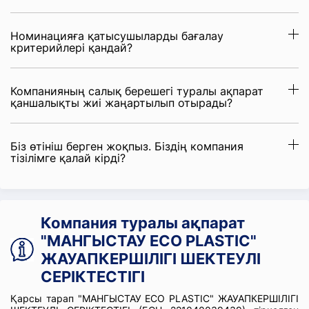
Номинацияға қатысушыларды бағалау
критерийлері қандай?
Компанияның салық берешегі туралы ақпарат
қаншалықты жиі жаңартылып отырады?
Біз өтініш берген жоқпыз. Біздің компания
тізілімге қалай кірді?
Компания туралы ақпарат
"МАНГЫСТАУ ECO PLASTIC"
ЖАУАПКЕРШІЛІГІ ШЕКТЕУЛІ
СЕРІКТЕСТІГІ
Қарсы тарап "МАНГЫСТАУ ECO PLASTIC" ЖАУАПКЕРШІЛІГІ