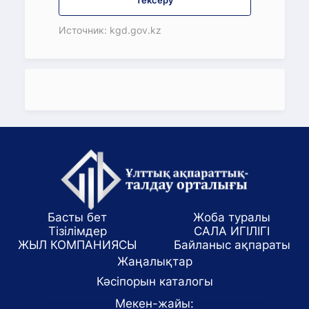
Тексеру
Источник: kgd.gov.kz
Басты бет
Жоба туралы
Тізілімдер
САЛА ИГІЛІГІ
ЖЫЛ КОМПАНИЯСЫ
Байланыс ақпараты
Жаңалықтар
Кәсіпорын каталогы
Мекен-жайы: