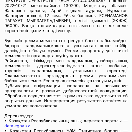
ШЕКТЕУЛІ СЕРІКТЕСТІГІ (БСН 221040039439) тіркелген
2022-10-21 мекенжайына 130200, Маңғыстау облысы,
Жаңаөзен қаласы, Арай ықшам ауданы, Нұрмахан
Жантөрин көшесі, 12 ғим.. Ұйым басшысы ЕСЕНАМАНОВ
ПАРАХАТ МЫРЗАГЕЛЬДЫЕВИЧ, негізгі қызметі (ЭҚЖЖ)
96090: Басқа топтамаларға енгізілмеген өзге де жеке
көрсетілетін қызметтерді ұсыну.
Бұл сайт ресми мемлекеттік ресурс болып табылмайды.
Ақпарат талдамалықмақсатта ұсынылған және кейбір
дәлсіздіктер болуы мүмкін. Ресми ақпараталу үшін тиісті
мемлекеттік органдарға жүгіну қажет.
Рейтингтер, тізілімдер мен талдамалық ұпайлар ашық
мемлекеттік деректергенегізделген және жобаның
тәуелсіз сараптамалық ұстанымын көрсетеді.
Олармемлекеттік органдардың ресми ұстанымымен
байланысты емес. Есептеу әдістемесінақтылануы мүмкін.
Публикация информации направлена на повышение
прозрачности и развитие добросовестной конкуренции.
Обработка осуществляется в рамках законодательства об
открытых данных. Интерпретация результатов остаётся на
усмотрение пользователя.
Дереккөздер:
• Қазақстан Республикасының ашық деректер порталы —
data.egov.kz
• Қазақстан Республикасы ҰЭМ Статистика бюросы —