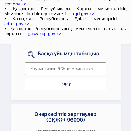
stat.gov.kz
• Қазақстан Республикасы Қаржы министрлігінің
Мемлекеттік кірістер комитеті —
kgd.gov.kz
• Қазақстан Республикасы Әділет министрлігі —
adilet.gov.kz
• Қазақстан Республикасының мемлекеттік сатып алу
порталы —
goszakup.gov.kz
Басқа ұйымды табыңыз
Іздеу
Өнеркәсіптік зерттеулер
(ЭҚЖЖ 96090)