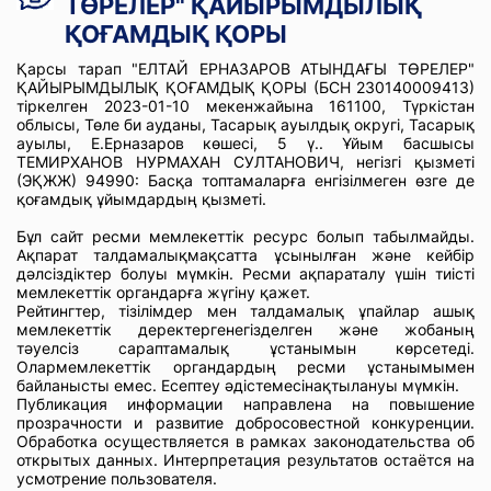
ТӨРЕЛЕР" ҚАЙЫРЫМДЫЛЫҚ
ҚОҒАМДЫҚ ҚОРЫ
Қарсы тарап "ЕЛТАЙ ЕРНАЗАРОВ АТЫНДАҒЫ ТӨРЕЛЕР"
ҚАЙЫРЫМДЫЛЫҚ ҚОҒАМДЫҚ ҚОРЫ (БСН 230140009413)
тіркелген 2023-01-10 мекенжайына 161100, Түркістан
облысы, Төле би ауданы, Тасарық ауылдық округі, Тасарық
ауылы, Е.Ерназаров көшесі, 5 ү.. Ұйым басшысы
ТЕМИРХАНОВ НУРМАХАН СУЛТАНОВИЧ, негізгі қызметі
(ЭҚЖЖ) 94990: Басқа топтамаларға енгізілмеген өзге де
қоғамдық ұйымдардың қызметі.
Бұл сайт ресми мемлекеттік ресурс болып табылмайды.
Ақпарат талдамалықмақсатта ұсынылған және кейбір
дәлсіздіктер болуы мүмкін. Ресми ақпараталу үшін тиісті
мемлекеттік органдарға жүгіну қажет.
Рейтингтер, тізілімдер мен талдамалық ұпайлар ашық
мемлекеттік деректергенегізделген және жобаның
тәуелсіз сараптамалық ұстанымын көрсетеді.
Олармемлекеттік органдардың ресми ұстанымымен
байланысты емес. Есептеу әдістемесінақтылануы мүмкін.
Публикация информации направлена на повышение
прозрачности и развитие добросовестной конкуренции.
Обработка осуществляется в рамках законодательства об
открытых данных. Интерпретация результатов остаётся на
усмотрение пользователя.