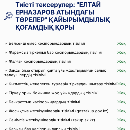
Тиісті тексерулер: "ЕЛТАЙ
ЕРНАЗАРОВ АТЫНДАҒЫ
ТӨРЕЛЕР" ҚАЙЫРЫМДЫЛЫҚ
ҚОҒАМДЫҚ ҚОРЫ
✓ Белсенді емес кәсіпорындардың тізілімі
Жоқ
✓ Жарамсыз тіркелімі бар кәсіпорындардың тізілімі
Жоқ
✓ Жалған кәсіпорындардың тізілімі
Жоқ
✓ Заңды бұза отырып қайта ұйымдастырылған салық
Жоқ
төлеушілердің тізілімі
✓ Қызметтің жекелеген түрлерін тіркеуден шығару тізілімі
Жоқ
✓ Тіркеу орны бойынша жоқ ұйымдардың тізілімі
Жоқ
✓ Банкроттық кәсіпорындардың тізілімі
Жоқ
✓ Жосықсыз жеткізушілердің тізілімі (goszakup.gov.kz)
Жоқ
✓ Сенімсіз жеткізушілердің тізілімі (zakup.sk.kz)
Жоқ
✓ Қарызы бар кәсіпорындардың тізілімі
Жоқ