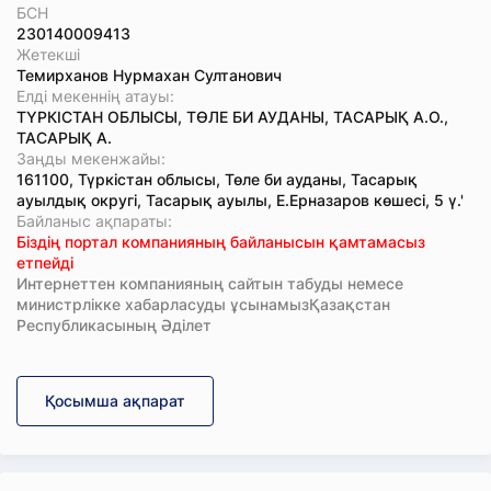
БСН
230140009413
Жетекші
Темирханов Нурмахан Султанович
Елді мекеннің атауы:
ТҮРКІСТАН ОБЛЫСЫ, ТӨЛЕ БИ АУДАНЫ, ТАСАРЫҚ А.О.,
ТАСАРЫҚ А.
Заңды мекенжайы:
161100, Түркістан облысы, Төле би ауданы, Тасарық
ауылдық округі, Тасарық ауылы, Е.Ерназаров көшесі, 5 ү.'
Байланыс ақпараты:
Біздің портал компанияның байланысын қамтамасыз
етпейді
Интернеттен компанияның сайтын табуды немесе
министрлікке хабарласуды ұсынамызҚазақстан
Республикасының Әділет
Қосымша ақпарат