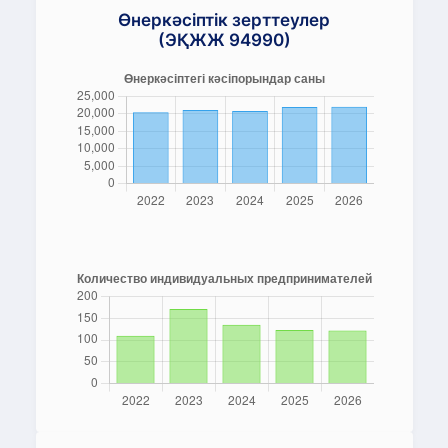
Өнеркәсіптік зерттеулер
(ЭҚЖЖ 94990)