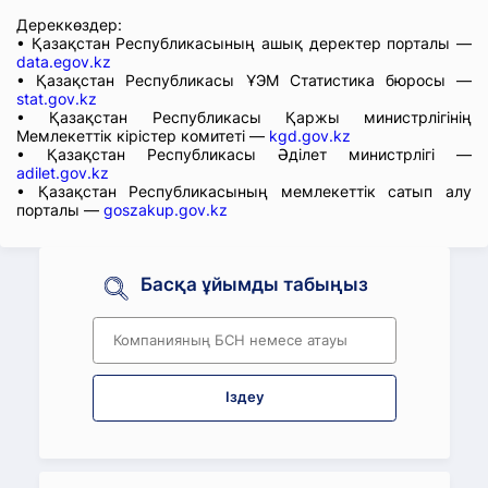
Дереккөздер:
• Қазақстан Республикасының ашық деректер порталы —
data.egov.kz
• Қазақстан Республикасы ҰЭМ Статистика бюросы —
stat.gov.kz
• Қазақстан Республикасы Қаржы министрлігінің
Мемлекеттік кірістер комитеті —
kgd.gov.kz
• Қазақстан Республикасы Әділет министрлігі —
adilet.gov.kz
• Қазақстан Республикасының мемлекеттік сатып алу
порталы —
goszakup.gov.kz
Басқа ұйымды табыңыз
Іздеу