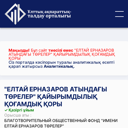
Маңызды!
Бұл сайт
тиесілі емес
"ЕЛТАЙ ЕРНАЗАРОВ
АТЫНДАҒЫ ТӨРЕЛЕР" ҚАЙЫРЫМДЫЛЫҚ ҚОҒАМДЫҚ
ҚОРЫ
Сіз порталда кәсіпорын туралы аналитикалық есепті
қарап жатырсыз
Аналитикалық
.
"ЕЛТАЙ ЕРНАЗАРОВ АТЫНДАҒЫ
ТӨРЕЛЕР" ҚАЙЫРЫМДЫЛЫҚ
ҚОҒАМДЫҚ ҚОРЫ
✓ Қазіргі ұйым
Орысша аты :
БЛАГОТВОРИТЕЛЬНЫЙ ОБЩЕСТВЕННЫЙ ФОНД "ИМЕНИ
ЕЛТАЙ ЕРНАЗАРОВ ТӨРЕЛЕР"