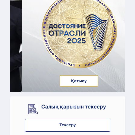
Қатысу
Салық қарызын тексеру
Тексеру