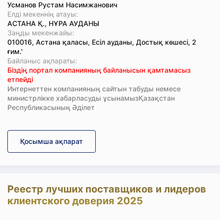
Усманов Рустам Насимжанович
Елді мекеннің атауы:
АСТАНА Қ., НҰРА АУДАНЫ
Заңды мекенжайы:
010016, Астана қаласы, Есіл ауданы, Достық көшесі, 2
ғим.'
Байланыс ақпараты:
Біздің портал компанияның байланысын қамтамасыз
етпейді
Интернеттен компанияның сайтын табуды немесе
министрлікке хабарласуды ұсынамызҚазақстан
Республикасының Әділет
Қосымша ақпарат
Реестр лучших поставщиков и лидеров
клиентского доверия 2025