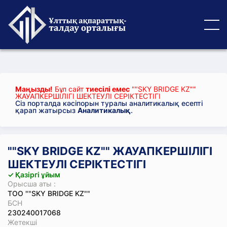
Маңызды!
Бұл сайт
тиесілі емес
""SKY BRIDGE KZ""
ЖАУАПКЕРШІЛІГІ ШЕКТЕУЛІ СЕРІКТЕСТІГІ
Сіз порталда кәсіпорын туралы аналитикалық есепті
қарап жатырсыз
Аналитикалық
.
""SKY BRIDGE KZ"" ЖАУАПКЕРШІЛІГІ
ШЕКТЕУЛІ СЕРІКТЕСТІГІ
✓ Қазіргі ұйым
Орысша аты :
ТОО ""SKY BRIDGE KZ""
БСН
230240017068
Жетекші