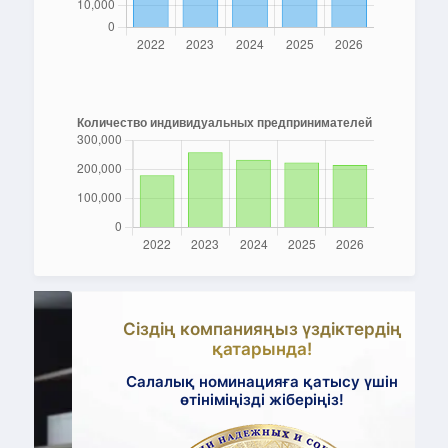
Сіздің компанияңыз үздіктердің
қатарында!
Салалық номинацияға қатысу үшін
өтініміңізді жіберіңіз!