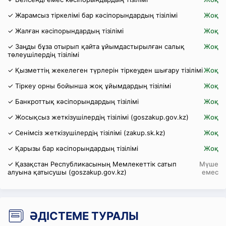
✓ Жарамсыз тіркелімі бар кәсіпорындардың тізілімі
Жоқ
✓ Жалған кәсіпорындардың тізілімі
Жоқ
✓ Заңды бұза отырып қайта ұйымдастырылған салық
Жоқ
төлеушілердің тізілімі
✓ Қызметтің жекелеген түрлерін тіркеуден шығару тізілімі
Жоқ
✓ Тіркеу орны бойынша жоқ ұйымдардың тізілімі
Жоқ
✓ Банкроттық кәсіпорындардың тізілімі
Жоқ
✓ Жосықсыз жеткізушілердің тізілімі (goszakup.gov.kz)
Жоқ
✓ Сенімсіз жеткізушілердің тізілімі (zakup.sk.kz)
Жоқ
✓ Қарызы бар кәсіпорындардың тізілімі
Жоқ
✓ Қазақстан Республикасының Мемлекеттік сатып
Мүше
алуына қатысушы (goszakup.gov.kz)
емес
ӘДІСТЕМЕ ТУРАЛЫ