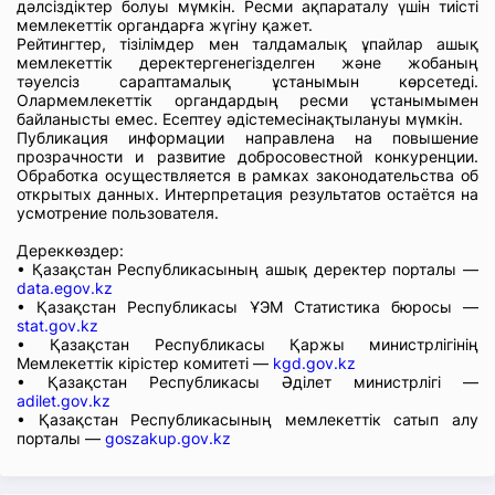
дәлсіздіктер болуы мүмкін. Ресми ақпараталу үшін тиісті
мемлекеттік органдарға жүгіну қажет.
Рейтингтер, тізілімдер мен талдамалық ұпайлар ашық
мемлекеттік деректергенегізделген және жобаның
тәуелсіз сараптамалық ұстанымын көрсетеді.
Олармемлекеттік органдардың ресми ұстанымымен
байланысты емес. Есептеу әдістемесінақтылануы мүмкін.
Публикация информации направлена на повышение
прозрачности и развитие добросовестной конкуренции.
Обработка осуществляется в рамках законодательства об
открытых данных. Интерпретация результатов остаётся на
усмотрение пользователя.
Дереккөздер:
• Қазақстан Республикасының ашық деректер порталы —
data.egov.kz
• Қазақстан Республикасы ҰЭМ Статистика бюросы —
stat.gov.kz
• Қазақстан Республикасы Қаржы министрлігінің
Мемлекеттік кірістер комитеті —
kgd.gov.kz
• Қазақстан Республикасы Әділет министрлігі —
adilet.gov.kz
• Қазақстан Республикасының мемлекеттік сатып алу
порталы —
goszakup.gov.kz