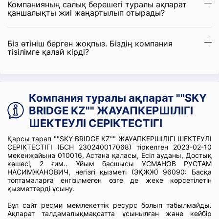
Компанияның салық берешегі туралы ақпарат
қаншалықты жиі жаңартылып отырады?
Біз өтініш берген жоқпыз. Біздің компания
тізілімге қалай кірді?
Компания туралы ақпарат ""SKY
BRIDGE KZ"" ЖАУАПКЕРШІЛІГІ
ШЕКТЕУЛІ СЕРІКТЕСТІГІ
Қарсы тарап ""SKY BRIDGE KZ"" ЖАУАПКЕРШІЛІГІ ШЕКТЕУЛІ
СЕРІКТЕСТІГІ (БСН 230240017068) тіркелген 2023-02-10
мекенжайына 010016, Астана қаласы, Есіл ауданы, Достық
көшесі, 2 ғим.. Ұйым басшысы УСМАНОВ РУСТАМ
НАСИМЖАНОВИЧ, негізгі қызметі (ЭҚЖЖ) 96090: Басқа
топтамаларға енгізілмеген өзге де жеке көрсетілетін
қызметтерді ұсыну.
Бұл сайт ресми мемлекеттік ресурс болып табылмайды.
Ақпарат талдамалықмақсатта ұсынылған және кейбір