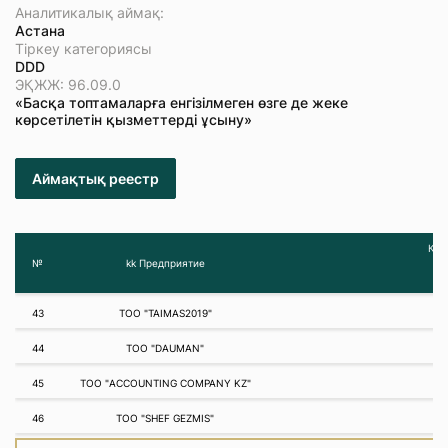
Аналитикалық аймақ:
Астана
Тіркеу категориясы
DDD
ЭҚЖЖ: 96.09.0
«Басқа топтамаларға енгізілмеген өзге де жеке
көрсетілетін қызметтерді ұсыну»
Аймақтық реестр
Қар
№
kk Предприятие
43
ТОО "TAIMAS2019"
44
ТОО "DAUMAN"
45
ТОО "ACCOUNTING COMPANY KZ"
46
ТОО "SHEF GEZMIS"