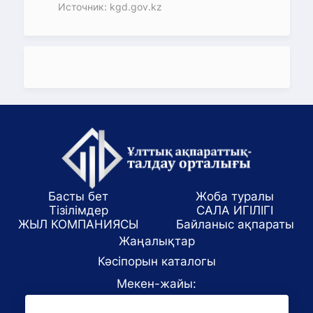
Источник: kgd.gov.kz
Басты бет
Жоба туралы
Тізілімдер
САЛА ИГІЛІГІ
ЖЫЛ КОМПАНИЯСЫ
Байланыс ақпараты
Жаңалықтар
Кәсіпорын каталогы
Мекен-жайы:
Алматы қаласы, ул. Маркова 61/1