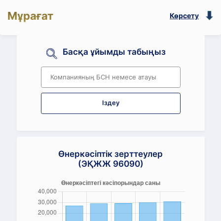
Мұрағат
Көрсету
Басқа ұйымды табыңыз
Іздеу
Өнеркәсіптік зерттеулер
(ЭҚЖЖ 96090)