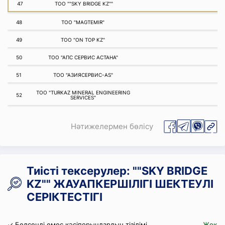
47
ТОО ""SKY BRIDGE KZ""
48
ТОО "MAGTEMIR"
49
ТОО "ON TOP KZ"
50
ТОО "АПС СЕРВИС АСТАНА"
51
ТОО "АЗИЯСЕРВИС-AS"
ТОО "TURKAZ MINERAL ENGINEERING
52
SERVICES"
Нәтижелермен бөлісу
Тиісті тексерулер: ""SKY BRIDGE
KZ"" ЖАУАПКЕРШІЛІГІ ШЕКТЕУЛІ
СЕРІКТЕСТІГІ
✓ Белсенді емес кәсіпорындардың тізілімі
Жоқ