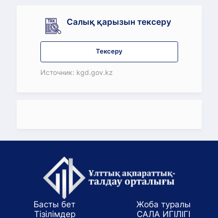
Салық қарызын тексеру
Тексеру
Источник: kgd.gov.kz
Басты бет
Жоба туралы
Тізілімдер
САЛА ИГІЛІГІ