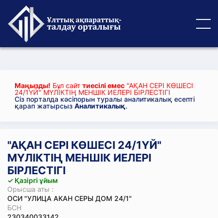
Маңызды!
Бұл сайт
тиесілі емес
"АҚАН СЕРІ КӨШЕСІ
24/1ҮЙ" МҮЛІКТІҢ МЕНШІК ИЕЛЕРІ БІРЛЕСТІГІ
Сіз порталда кәсіпорын туралы аналитикалық есепті
қарап жатырсыз
Аналитикалық
.
"АҚАН СЕРІ КӨШЕСІ 24/1ҮЙ"
МҮЛІКТІҢ МЕНШІК ИЕЛЕРІ
БІРЛЕСТІГІ
✓ Қазіргі ұйым
Орысша аты :
ОСИ "УЛИЦА АКАН СЕРЫ ДОМ 24/1"
БСН
230340033142