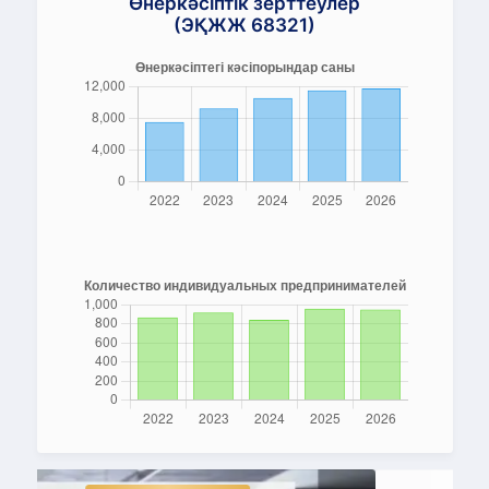
Өнеркәсіптік зерттеулер
(ЭҚЖЖ 68321)