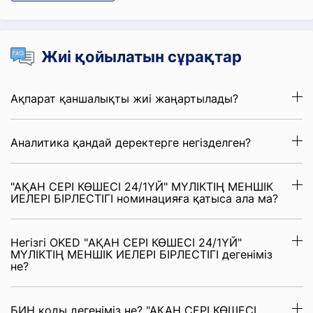
Жиі қойылатын сұрақтар
Ақпарат қаншалықты жиі жаңартылады?
Аналитика қандай деректерге негізделген?
"АҚАН СЕРІ КӨШЕСІ 24/1ҮЙ" МҮЛІКТІҢ МЕНШІК
ИЕЛЕРІ БІРЛЕСТІГІ номинацияға қатыса ала ма?
Негізгі OKED "АҚАН СЕРІ КӨШЕСІ 24/1ҮЙ"
МҮЛІКТІҢ МЕНШІК ИЕЛЕРІ БІРЛЕСТІГІ дегеніміз
не?
БИН коды дегеніміз не? "АҚАН СЕРІ КӨШЕСІ