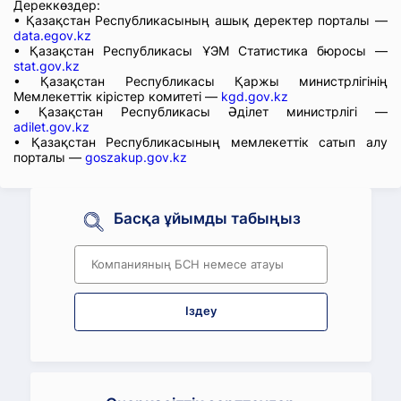
Дереккөздер:
• Қазақстан Республикасының ашық деректер порталы —
data.egov.kz
• Қазақстан Республикасы ҰЭМ Статистика бюросы —
stat.gov.kz
• Қазақстан Республикасы Қаржы министрлігінің
Мемлекеттік кірістер комитеті —
kgd.gov.kz
• Қазақстан Республикасы Әділет министрлігі —
adilet.gov.kz
• Қазақстан Республикасының мемлекеттік сатып алу
порталы —
goszakup.gov.kz
Басқа ұйымды табыңыз
Іздеу