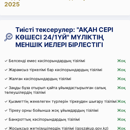
2025
Тиісті тексерулер: "АҚАН СЕРІ
КӨШЕСІ 24/1ҮЙ" МҮЛІКТІҢ
МЕНШІК ИЕЛЕРІ БІРЛЕСТІГІ
✓ Белсенді емес кәсіпорындардың тізілімі
Жоқ
✓ Жарамсыз тіркелімі бар кәсіпорындардың тізілімі
Жоқ
✓ Жалған кәсіпорындардың тізілімі
Жоқ
✓ Заңды бұза отырып қайта ұйымдастырылған салық
Жоқ
төлеушілердің тізілімі
✓ Қызметтің жекелеген түрлерін тіркеуден шығару тізілімі
Жоқ
✓ Тіркеу орны бойынша жоқ ұйымдардың тізілімі
Жоқ
✓ Банкроттық кәсіпорындардың тізілімі
Жоқ
✓ Жосықсыз жеткізушілердің тізілімі (goszakup.gov.kz)
Жоқ