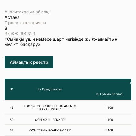
Аналитикалық аймақ:
Астана
Тіркеу категориясы
В
ЭҚЖЖ: 68.32.1
«Сыйақы үшін немесе шарт негізінде жылжымайтын
мүлікті басқару»
Аймақтық реестр
Қар
№
kk Предприятие
kk Сумма баллов
ТОО "ROYAL CONSULTING AGENCY
49
1108
KAZAKHSTAN"
50
ОСИ ЖК "ШЕРҚАЛА"
1109
51
ОСИ "СЕМЬ БОЧЕК 3-2021"
1109