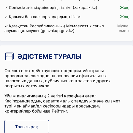
✓ Сенімсіз жеткізушілердің тізілімі (zakup.sk.kz)
Жоқ
✓ Қарызы бар кәсіпорындардың тізілімі
Жоқ
✓ Қазақстан Республикасының Мемлекеттік сатып
Мүше
алуына қатысушы (goszakup.gov.kz)
емес
ӘДІСТЕМЕ ТУРАЛЫ
Оценка всех действующих предприятий страны
проводится ежегодно на основании официальных
налоговых данных, публичных контрактов и других
открытых источников.
Ұйым аналитиканың 2 негізгі кезеңінен өтеді:
Кәсіпорындардың сараптамалық талдауы және қызмет
түрі мен аймақ/ел кәсіпорындары арасындағы
критерийлер бойынша Рейтинг.
Толығырақ