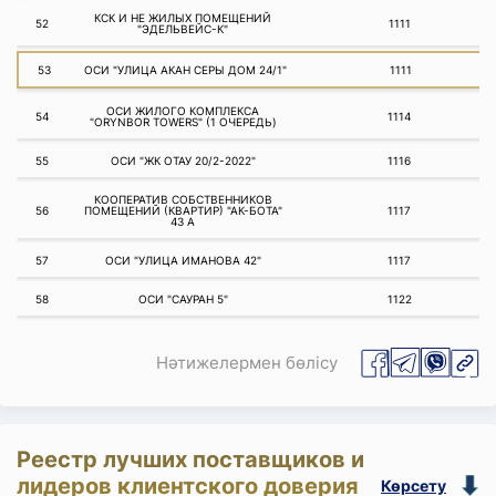
КСК И НЕ ЖИЛЫХ ПОМЕЩЕНИЙ
52
1111
"ЭДЕЛЬВЕЙС-К"
53
ОСИ "УЛИЦА АКАН СЕРЫ ДОМ 24/1"
1111
ОСИ ЖИЛОГО КОМПЛЕКСА
54
1114
"ORYNBOR TOWERS" (1 ОЧЕРЕДЬ)
55
ОСИ "ЖК ОТАУ 20/2-2022"
1116
КООПЕРАТИВ СОБСТВЕННИКОВ
56
ПОМЕЩЕНИЙ (КВАРТИР) "АК-БОТА"
1117
43 А
57
ОСИ "УЛИЦА ИМАНОВА 42"
1117
58
ОСИ "САУРАН 5"
1122
Нәтижелермен бөлісу
Реестр лучших поставщиков и
лидеров клиентского доверия
Көрсету