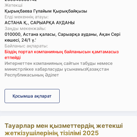
Жетекші
Қырықбаева Гүлайым Қырықбайқызы
Елді мекеннің атауы:
АСТАНА Қ., САРЫАРҚА АУДАНЫ
Заңды мекенжайы:
010000, Астана қаласы, Сарыарқа ауданы, Ақан Сері
көшесі, 24/1 ү.'
Байланыс ақпараты:
Біздің портал компанияның байланысын қамтамасыз
етпейді
Интернеттен компанияның сайтын табуды немесе
министрлікке хабарласуды ұсынамызҚазақстан
Республикасының Әділет
Қосымша ақпарат
Тауарлар мен қызметтердің жетекші
жеткізушілерінің тізілімі 2025