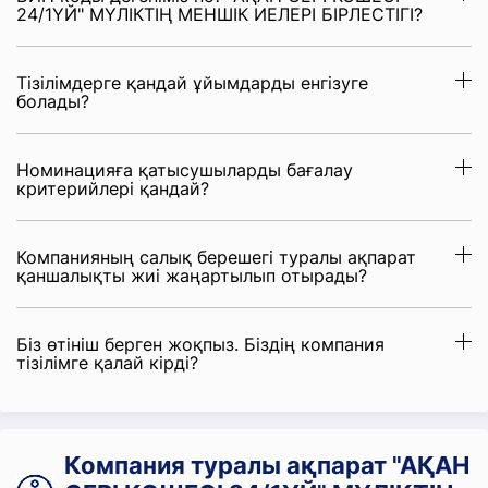
24/1ҮЙ" МҮЛІКТІҢ МЕНШІК ИЕЛЕРІ БІРЛЕСТІГІ?
Тізілімдерге қандай ұйымдарды енгізуге
болады?
Номинацияға қатысушыларды бағалау
критерийлері қандай?
Компанияның салық берешегі туралы ақпарат
қаншалықты жиі жаңартылып отырады?
Біз өтініш берген жоқпыз. Біздің компания
тізілімге қалай кірді?
Компания туралы ақпарат "АҚАН