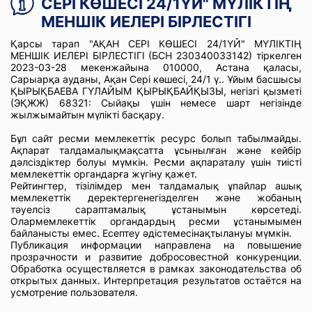
СЕРІ КӨШЕСІ 24/1ҮЙ" МҮЛІКТІҢ
МЕНШІК ИЕЛЕРІ БІРЛЕСТІГІ
Қарсы тарап "АҚАН СЕРІ КӨШЕСІ 24/1ҮЙ" МҮЛІКТІҢ
МЕНШІК ИЕЛЕРІ БІРЛЕСТІГІ (БСН 230340033142) тіркелген
2023-03-28 мекенжайына 010000, Астана қаласы,
Сарыарқа ауданы, Ақан Сері көшесі, 24/1 ү.. Ұйым басшысы
ҚЫРЫҚБАЕВА ГҮЛАЙЫМ ҚЫРЫҚБАЙҚЫЗЫ, негізгі қызметі
(ЭҚЖЖ) 68321: Сыйақы үшін немесе шарт негізінде
жылжымайтын мүлікті басқару.
Бұл сайт ресми мемлекеттік ресурс болып табылмайды.
Ақпарат талдамалықмақсатта ұсынылған және кейбір
дәлсіздіктер болуы мүмкін. Ресми ақпараталу үшін тиісті
мемлекеттік органдарға жүгіну қажет.
Рейтингтер, тізілімдер мен талдамалық ұпайлар ашық
мемлекеттік деректергенегізделген және жобаның
тәуелсіз сараптамалық ұстанымын көрсетеді.
Олармемлекеттік органдардың ресми ұстанымымен
байланысты емес. Есептеу әдістемесінақтылануы мүмкін.
Публикация информации направлена на повышение
прозрачности и развитие добросовестной конкуренции.
Обработка осуществляется в рамках законодательства об
открытых данных. Интерпретация результатов остаётся на
усмотрение пользователя.