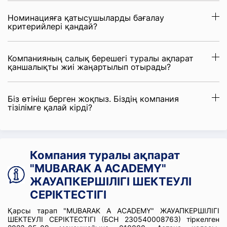
Номинацияға қатысушыларды бағалау
критерийлері қандай?
Компанияның салық берешегі туралы ақпарат
қаншалықты жиі жаңартылып отырады?
Біз өтініш берген жоқпыз. Біздің компания
тізілімге қалай кірді?
Компания туралы ақпарат
"MUBARAK A ACADEMY"
ЖАУАПКЕРШІЛІГІ ШЕКТЕУЛІ
СЕРІКТЕСТІГІ
Қарсы тарап "MUBARAK A ACADEMY" ЖАУАПКЕРШІЛІГІ
ШЕКТЕУЛІ СЕРІКТЕСТІГІ (БСН 230540008763) тіркелген