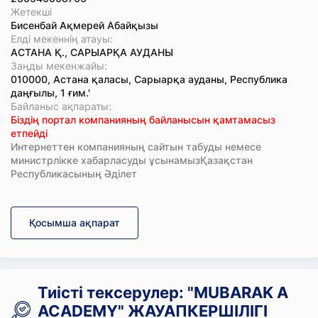
Жетекші
Бисенбай Ақмерей Абайқызы
Елді мекеннің атауы:
АСТАНА Қ., САРЫАРҚА АУДАНЫ
Заңды мекенжайы:
010000, Астана қаласы, Сарыарқа ауданы, Республика
даңғылы, 1 ғим.'
Байланыс ақпараты:
Біздің портал компанияның байланысын қамтамасыз
етпейді
Интернеттен компанияның сайтын табуды немесе
министрлікке хабарласуды ұсынамызҚазақстан
Республикасының Әділет
Қосымша ақпарат
Тиісті тексерулер: "MUBARAK A
ACADEMY" ЖАУАПКЕРШІЛІГІ