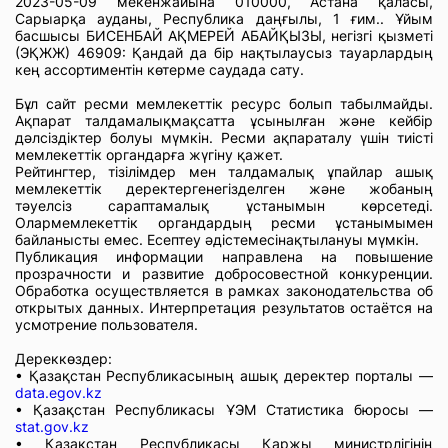
2023-05-09 мекенжайына 010000, Астана қаласы,
Сарыарқа ауданы, Республика даңғылы, 1 ғим.. Ұйым
басшысы БИСЕНБАЙ АҚМЕРЕЙ АБАЙҚЫЗЫ, негізгі қызметі
(ЭҚЖЖ) 46909: Қандай да бір нақтылаусыз тауарлардың
кең ассортиментін көтерме саудада сату.
Бұл сайт ресми мемлекеттік ресурс болып табылмайды.
Ақпарат талдамалықмақсатта ұсынылған және кейбір
дәлсіздіктер болуы мүмкін. Ресми ақпараталу үшін тиісті
мемлекеттік органдарға жүгіну қажет.
Рейтингтер, тізілімдер мен талдамалық ұпайлар ашық
мемлекеттік деректергенегізделген және жобаның
тәуелсіз сараптамалық ұстанымын көрсетеді.
Олармемлекеттік органдардың ресми ұстанымымен
байланысты емес. Есептеу әдістемесінақтылануы мүмкін.
Публикация информации направлена на повышение
прозрачности и развитие добросовестной конкуренции.
Обработка осуществляется в рамках законодательства об
открытых данных. Интерпретация результатов остаётся на
усмотрение пользователя.
Дереккөздер:
• Қазақстан Республикасының ашық деректер порталы —
data.egov.kz
• Қазақстан Республикасы ҰЭМ Статистика бюросы —
stat.gov.kz
• Қазақстан Республикасы Қаржы министрлігінің