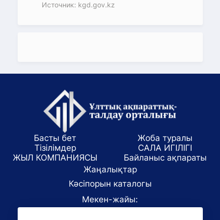
Источник: kgd.gov.kz
Басты бет
Жоба туралы
Тізілімдер
САЛА ИГІЛІГІ
ЖЫЛ КОМПАНИЯСЫ
Байланыс ақпараты
Жаңалықтар
Кәсіпорын каталогы
Мекен-жайы:
Алматы қаласы, ул. Маркова 61/1