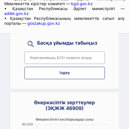
Мемлекеттік кірістер комитеті —
kgd.gov.kz
• Қазақстан Республикасы Әділет министрлігі —
adilet.gov.kz
• Қазақстан Республикасының мемлекеттік сатып алу
порталы —
goszakup.gov.kz
Басқа ұйымды табыңыз
Іздеу
Өнеркәсіптік зерттеулер
(ЭҚЖЖ 46909)