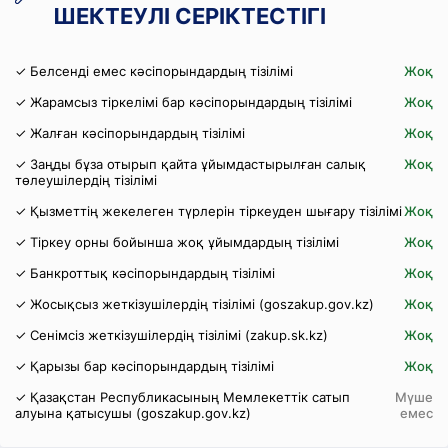
ШЕКТЕУЛІ СЕРІКТЕСТІГІ
✓ Белсенді емес кәсіпорындардың тізілімі
Жоқ
✓ Жарамсыз тіркелімі бар кәсіпорындардың тізілімі
Жоқ
✓ Жалған кәсіпорындардың тізілімі
Жоқ
✓ Заңды бұза отырып қайта ұйымдастырылған салық
Жоқ
төлеушілердің тізілімі
✓ Қызметтің жекелеген түрлерін тіркеуден шығару тізілімі
Жоқ
✓ Тіркеу орны бойынша жоқ ұйымдардың тізілімі
Жоқ
✓ Банкроттық кәсіпорындардың тізілімі
Жоқ
✓ Жосықсыз жеткізушілердің тізілімі (goszakup.gov.kz)
Жоқ
✓ Сенімсіз жеткізушілердің тізілімі (zakup.sk.kz)
Жоқ
✓ Қарызы бар кәсіпорындардың тізілімі
Жоқ
✓ Қазақстан Республикасының Мемлекеттік сатып
Мүше
алуына қатысушы (goszakup.gov.kz)
емес