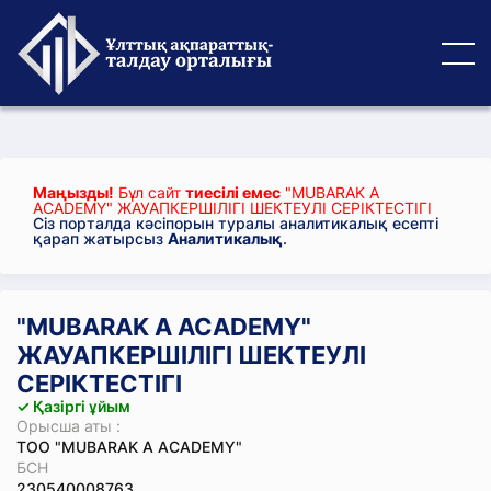
Маңызды!
Бұл сайт
тиесілі емес
"MUBARAK A
ACADEMY" ЖАУАПКЕРШІЛІГІ ШЕКТЕУЛІ СЕРІКТЕСТІГІ
Сіз порталда кәсіпорын туралы аналитикалық есепті
қарап жатырсыз
Аналитикалық
.
"MUBARAK A ACADEMY"
ЖАУАПКЕРШІЛІГІ ШЕКТЕУЛІ
СЕРІКТЕСТІГІ
✓ Қазіргі ұйым
Орысша аты :
ТОО "MUBARAK A ACADEMY"
БСН
230540008763