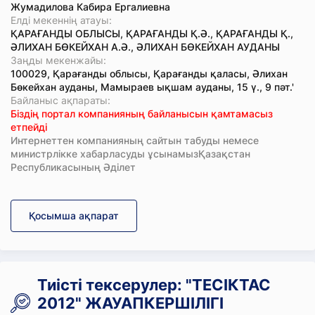
Жумадилова Кабира Ергалиевна
Елді мекеннің атауы:
ҚАРАҒАНДЫ ОБЛЫСЫ, ҚАРАҒАНДЫ Қ.Ә., ҚАРАҒАНДЫ Қ.,
ӘЛИХАН БӨКЕЙХАН А.Ә., ӘЛИХАН БӨКЕЙХАН АУДАНЫ
Заңды мекенжайы:
100029, Қарағанды облысы, Қарағанды қаласы, Әлихан
Бөкейхан ауданы, Мамыраев ықшам ауданы, 15 ү., 9 пәт.'
Байланыс ақпараты:
Біздің портал компанияның байланысын қамтамасыз
етпейді
Интернеттен компанияның сайтын табуды немесе
министрлікке хабарласуды ұсынамызҚазақстан
Республикасының Әділет
Қосымша ақпарат
Тиісті тексерулер: "ТЕСІКТАС
2012" ЖАУАПКЕРШІЛІГІ