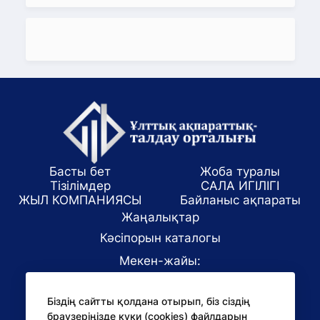
Басты бет
Жоба туралы
Тізілімдер
САЛА ИГІЛІГІ
ЖЫЛ КОМПАНИЯСЫ
Байланыс ақпараты
Жаңалықтар
Кәсіпорын каталогы
Мекен-жайы:
Алматы қаласы, ул. Маркова 61/1
Біздің сайтты қолдана отырып, біз сіздің
E-mail:
браузеріңізде куки (cookies) файлдарын