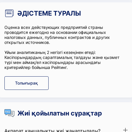
ӘДІСТЕМЕ ТУРАЛЫ
Оценка всех действующих предприятий страны
проводится ежегодно на основании официальных
налоговых данных, публичных контрактов и других
открытых источников.
Ұйым аналитиканың 2 негізгі кезеңінен өтеді:
Кәсіпорындардың сараптамалық талдауы және қызмет
түрі мен аймақ/ел кәсіпорындары арасындағы
критерийлер бойынша Рейтинг.
Толығырақ
Жиі қойылатын сұрақтар
Ақпарат қаншалықты жиі жаңартылады?