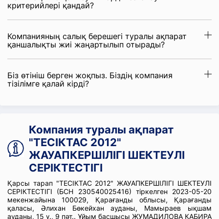
критерийлері қандай?
Компанияның салық берешегі туралы ақпарат
қаншалықты жиі жаңартылып отырады?
Біз өтініш берген жоқпыз. Біздің компания
тізілімге қалай кірді?
Компания туралы ақпарат
"ТЕСІКТАС 2012"
ЖАУАПКЕРШІЛІГІ ШЕКТЕУЛІ
СЕРІКТЕСТІГІ
Қарсы тарап "ТЕСІКТАС 2012" ЖАУАПКЕРШІЛІГІ ШЕКТЕУЛІ
СЕРІКТЕСТІГІ (БСН 230540025416) тіркелген 2023-05-20
мекенжайына 100029, Қарағанды облысы, Қарағанды
қаласы, Әлихан Бөкейхан ауданы, Мамыраев ықшам
ауданы, 15 ү., 9 пәт.. Ұйым басшысы ЖУМАДИЛОВА КАБИРА