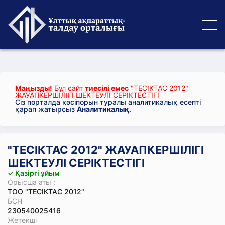
Маңызды!
Бұл сайт
тиесілі емес
"ТЕСІКТАС 2012"
ЖАУАПКЕРШІЛІГІ ШЕКТЕУЛІ СЕРІКТЕСТІГІ
Сіз порталда кәсіпорын туралы аналитикалық есепті
қарап жатырсыз
Аналитикалық
.
"ТЕСІКТАС 2012" ЖАУАПКЕРШІЛІГІ
ШЕКТЕУЛІ СЕРІКТЕСТІГІ
✓ Қазіргі ұйым
Орысша аты :
ТОО "ТЕСІКТАС 2012"
БСН
230540025416
Жетекші