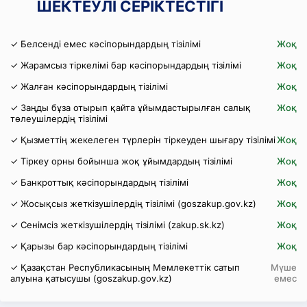
ШЕКТЕУЛІ СЕРІКТЕСТІГІ
✓ Белсенді емес кәсіпорындардың тізілімі
Жоқ
✓ Жарамсыз тіркелімі бар кәсіпорындардың тізілімі
Жоқ
✓ Жалған кәсіпорындардың тізілімі
Жоқ
✓ Заңды бұза отырып қайта ұйымдастырылған салық
Жоқ
төлеушілердің тізілімі
✓ Қызметтің жекелеген түрлерін тіркеуден шығару тізілімі
Жоқ
✓ Тіркеу орны бойынша жоқ ұйымдардың тізілімі
Жоқ
✓ Банкроттық кәсіпорындардың тізілімі
Жоқ
✓ Жосықсыз жеткізушілердің тізілімі (goszakup.gov.kz)
Жоқ
✓ Сенімсіз жеткізушілердің тізілімі (zakup.sk.kz)
Жоқ
✓ Қарызы бар кәсіпорындардың тізілімі
Жоқ
✓ Қазақстан Республикасының Мемлекеттік сатып
Мүше
алуына қатысушы (goszakup.gov.kz)
емес