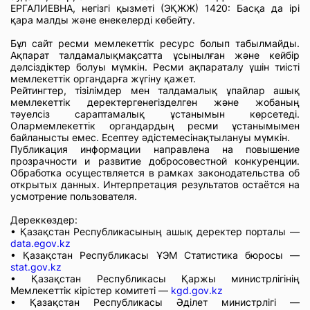
ЕРГАЛИЕВНА, негізгі қызметі (ЭҚЖЖ) 1420: Басқа да ірі
қара малды және енекелерді көбейту.
Бұл сайт ресми мемлекеттік ресурс болып табылмайды.
Ақпарат талдамалықмақсатта ұсынылған және кейбір
дәлсіздіктер болуы мүмкін. Ресми ақпараталу үшін тиісті
мемлекеттік органдарға жүгіну қажет.
Рейтингтер, тізілімдер мен талдамалық ұпайлар ашық
мемлекеттік деректергенегізделген және жобаның
тәуелсіз сараптамалық ұстанымын көрсетеді.
Олармемлекеттік органдардың ресми ұстанымымен
байланысты емес. Есептеу әдістемесінақтылануы мүмкін.
Публикация информации направлена на повышение
прозрачности и развитие добросовестной конкуренции.
Обработка осуществляется в рамках законодательства об
открытых данных. Интерпретация результатов остаётся на
усмотрение пользователя.
Дереккөздер:
• Қазақстан Республикасының ашық деректер порталы —
data.egov.kz
• Қазақстан Республикасы ҰЭМ Статистика бюросы —
stat.gov.kz
• Қазақстан Республикасы Қаржы министрлігінің
Мемлекеттік кірістер комитеті —
kgd.gov.kz
• Қазақстан Республикасы Әділет министрлігі —