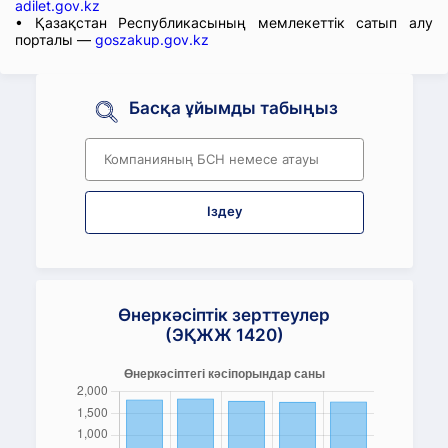
adilet.gov.kz
• Қазақстан Республикасының мемлекеттік сатып алу
порталы —
goszakup.gov.kz
Басқа ұйымды табыңыз
Іздеу
Өнеркәсіптік зерттеулер
(ЭҚЖЖ 1420)