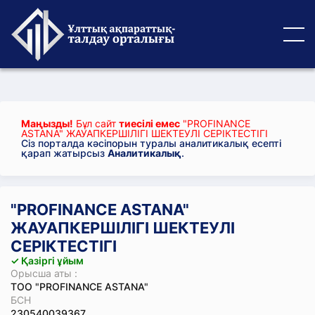
Маңызды!
Бұл сайт
тиесілі емес
"PROFINANCE
ASTANA" ЖАУАПКЕРШІЛІГІ ШЕКТЕУЛІ СЕРІКТЕСТІГІ
Сіз порталда кәсіпорын туралы аналитикалық есепті
қарап жатырсыз
Аналитикалық
.
"PROFINANCE ASTANA"
ЖАУАПКЕРШІЛІГІ ШЕКТЕУЛІ
СЕРІКТЕСТІГІ
✓ Қазіргі ұйым
Орысша аты :
ТОО "PROFINANCE ASTANA"
БСН
230540039367