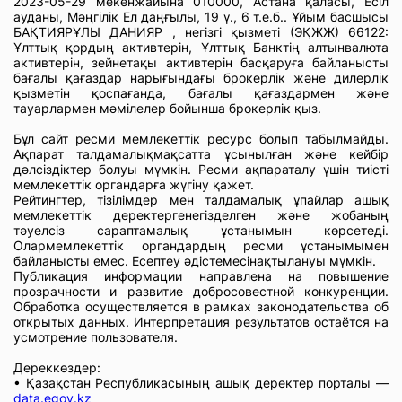
2023-05-29 мекенжайына 010000, Астана қаласы, Есіл
ауданы, Мәңгілік Ел даңғылы, 19 ү., 6 т.е.б.. Ұйым басшысы
БАҚТИЯРҰЛЫ ДАНИЯР , негізгі қызметі (ЭҚЖЖ) 66122:
Ұлттық қордың активтерін, Ұлттық Банктің алтынвалюта
активтерін, зейнетақы активтерін басқаруға байланысты
бағалы қағаздар нарығындағы брокерлік және дилерлік
қызметін қоспағанда, бағалы қағаздармен және
тауарлармен мәмілелер бойынша брокерлік қыз.
Бұл сайт ресми мемлекеттік ресурс болып табылмайды.
Ақпарат талдамалықмақсатта ұсынылған және кейбір
дәлсіздіктер болуы мүмкін. Ресми ақпараталу үшін тиісті
мемлекеттік органдарға жүгіну қажет.
Рейтингтер, тізілімдер мен талдамалық ұпайлар ашық
мемлекеттік деректергенегізделген және жобаның
тәуелсіз сараптамалық ұстанымын көрсетеді.
Олармемлекеттік органдардың ресми ұстанымымен
байланысты емес. Есептеу әдістемесінақтылануы мүмкін.
Публикация информации направлена на повышение
прозрачности и развитие добросовестной конкуренции.
Обработка осуществляется в рамках законодательства об
открытых данных. Интерпретация результатов остаётся на
усмотрение пользователя.
Дереккөздер:
• Қазақстан Республикасының ашық деректер порталы —
data.egov.kz