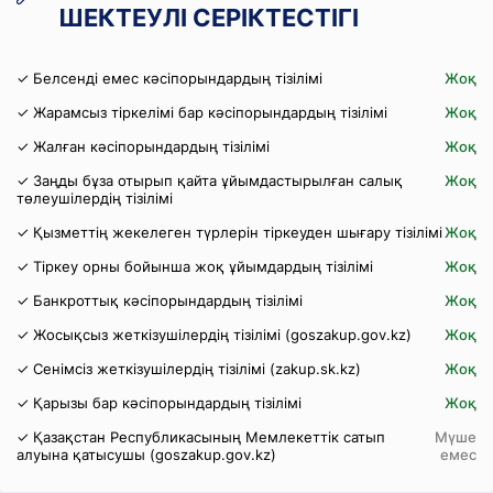
ШЕКТЕУЛІ СЕРІКТЕСТІГІ
✓ Белсенді емес кәсіпорындардың тізілімі
Жоқ
✓ Жарамсыз тіркелімі бар кәсіпорындардың тізілімі
Жоқ
✓ Жалған кәсіпорындардың тізілімі
Жоқ
✓ Заңды бұза отырып қайта ұйымдастырылған салық
Жоқ
төлеушілердің тізілімі
✓ Қызметтің жекелеген түрлерін тіркеуден шығару тізілімі
Жоқ
✓ Тіркеу орны бойынша жоқ ұйымдардың тізілімі
Жоқ
✓ Банкроттық кәсіпорындардың тізілімі
Жоқ
✓ Жосықсыз жеткізушілердің тізілімі (goszakup.gov.kz)
Жоқ
✓ Сенімсіз жеткізушілердің тізілімі (zakup.sk.kz)
Жоқ
✓ Қарызы бар кәсіпорындардың тізілімі
Жоқ
✓ Қазақстан Республикасының Мемлекеттік сатып
Мүше
алуына қатысушы (goszakup.gov.kz)
емес