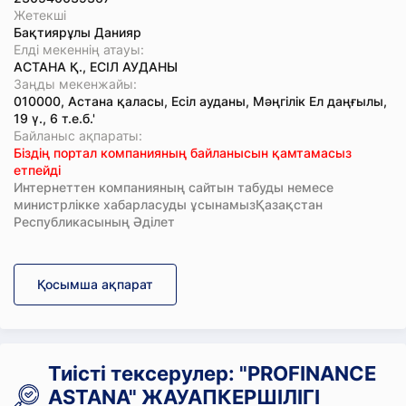
Жетекші
Бақтиярұлы Данияр
Елді мекеннің атауы:
АСТАНА Қ., ЕСІЛ АУДАНЫ
Заңды мекенжайы:
010000, Астана қаласы, Есіл ауданы, Мәңгілік Ел даңғылы,
19 ү., 6 т.е.б.'
Байланыс ақпараты:
Біздің портал компанияның байланысын қамтамасыз
етпейді
Интернеттен компанияның сайтын табуды немесе
министрлікке хабарласуды ұсынамызҚазақстан
Республикасының Әділет
Қосымша ақпарат
Тиісті тексерулер: "PROFINANCE
ASTANA" ЖАУАПКЕРШІЛІГІ