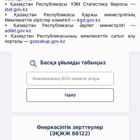
• Қазақстан Республикасы ҰЭМ Статистика бюросы —
stat.gov.kz
• Қазақстан Республикасы Қаржы министрлігінің
Мемлекеттік кірістер комитеті —
kgd.gov.kz
• Қазақстан Республикасы Әділет министрлігі —
adilet.gov.kz
• Қазақстан Республикасының мемлекеттік сатып алу
порталы —
goszakup.gov.kz
Басқа ұйымды табыңыз
Іздеу
Өнеркәсіптік зерттеулер
(ЭҚЖЖ 66122)