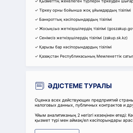
✓ Қызметтің жекелеген түрлерін тіркеуден шығару
✓ Тіркеу орны бойынша жоқ ұйымдардың тізілімі
✓ Банкроттық кәсіпорындардың тізілімі
✓ Жосықсыз жеткізушілердің тізілімі (goszakup.go
✓ Сенімсіз жеткізушілердің тізілімі (zakup.sk.kz)
✓ Қарызы бар кәсіпорындардың тізілімі
✓ Қазақстан Республикасының Мемлекеттік сатып
ӘДІСТЕМЕ ТУРАЛЫ
Оценка всех действующих предприятий стран
налоговых данных, публичных контрактов и др
Ұйым аналитиканың 2 негізгі кезеңінен өтеді
қызмет түрі мен аймақ/ел кәсіпорындары ара