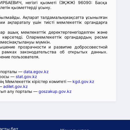
РБАЕВИЧ, негізгі қызметі (ЭҚЖЖ) 96090: Басқа
ілетін қызметтерді ұсыну.
абылмайды. Ақпарат талдамалықмақсатта ұсынылған
ми ақпараталу үшін тиісті мемлекеттік органдарға
лар ашық мемлекеттік деректергенегізделген және
 көрсетеді. Олармемлекеттік органдардың ресми
емесінақтылануы мүмкін.
ышение прозрачности и развитие добросовестной
 рамках законодательства об открытых данных.
рение пользователя.
р порталы —
data.egov.kz
юросы —
stat.gov.kz
ің Мемлекеттік кірістер комитеті —
kgd.gov.kz
 —
adilet.gov.kz
тып алу порталы —
goszakup.gov.kz
асты бет