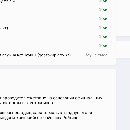
 тізілімі
Жоқ
Жоқ
Жоқ
v.kz)
Жоқ
Жоқ
Жоқ
 алуына қатысушы (goszakup.gov.kz)
Мүше емес
ы проводится ежегодно на основании официальных
угих открытых источников.
: Кәсіпорындардың сараптамалық талдауы және
сындағы критерийлер бойынша Рейтинг.