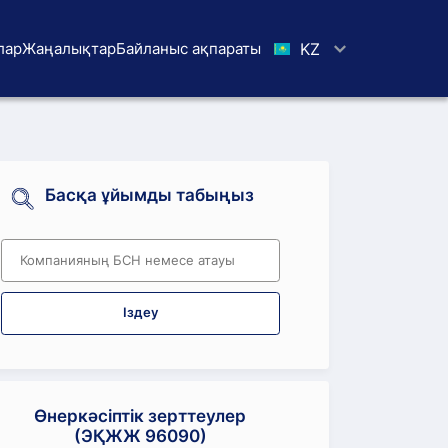
лар
Жаңалықтар
Байланыс ақпараты
KZ
Басқа ұйымды табыңыз
Іздеу
Өнеркәсіптік зерттеулер
(ЭҚЖЖ 96090)