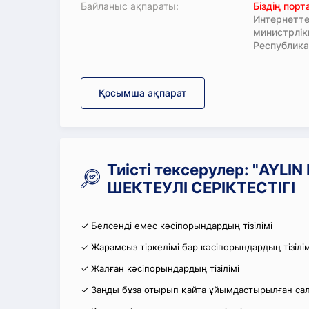
Байланыс ақпараты:
Біздің пор
Интернетте
министрлі
Республика
Қосымша ақпарат
Тиісті тексерулер: "AYLI
ШЕКТЕУЛІ СЕРІКТЕСТІГІ
✓ Белсенді емес кәсіпорындардың тізілімі
✓ Жарамсыз тіркелімі бар кәсіпорындардың тізілім
✓ Жалған кәсіпорындардың тізілімі
✓ Заңды бұза отырып қайта ұйымдастырылған салы