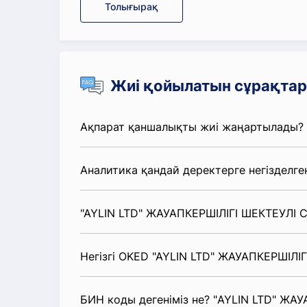
Толығырақ
Жиі қойылатын сұрақтар
Ақпарат қаншалықты жиі жаңартылады?
Аналитика қандай деректерге негізделге
"AYLIN LTD" ЖАУАПКЕРШІЛІГІ ШЕКТЕУЛІ С
Негізгі OKED "AYLIN LTD" ЖАУАПКЕРШІЛІГ
БИН коды дегеніміз не? "AYLIN LTD" ЖА