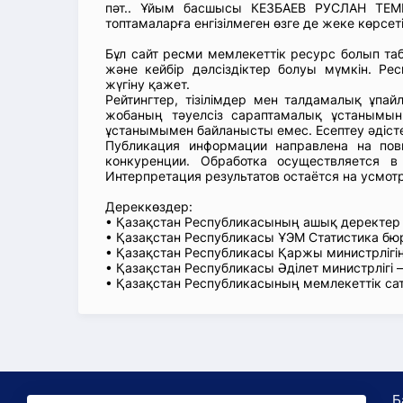
пәт.. Ұйым басшысы КЕЗБАЕВ РУСЛАН ТЕМИ
топтамаларға енгізілмеген өзге де жеке көрсет
Бұл сайт ресми мемлекеттік ресурс болып т
және кейбір дәлсіздіктер болуы мүмкін. Рес
жүгіну қажет.
Рейтингтер, тізілімдер мен талдамалық ұпай
жобаның тәуелсіз сараптамалық ұстанымын
ұстанымымен байланысты емес. Есептеу әдіст
Публикация информации направлена на пов
конкуренции. Обработка осуществляется в
Интерпретация результатов остаётся на усмот
Дереккөздер:
• Қазақстан Республикасының ашық деректе
• Қазақстан Республикасы ҰЭМ Статистика б
• Қазақстан Республикасы Қаржы министрлігін
• Қазақстан Республикасы Әділет министрлігі
• Қазақстан Республикасының мемлекеттік са
Б