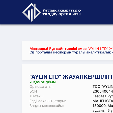
Маңызды!
Бұл сайт
тиесілі емес
"AYLIN LTD" Ж
Сіз порталда кәсіпорын туралы аналитикалық
"AYLIN LTD" ЖАУАПКЕРШІЛІГІ
✓ Қазіргі ұйым
Орысша аты :
ТОО "AYLIN
БСН
230540044
Жетекші
Кезбаев Ру
Елді мекеннің атауы:
МАҢҒЫСТАУ
Заңды мекенжайы:
130000, Ма
ауданы, 5 ү.