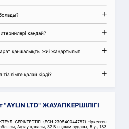
 болады?
итерийлері қандай?
парат қаншалықты жиі жаңартылып
 тізілімге қалай кірді?
т "AYLIN LTD" ЖАУАПКЕРШІЛІГІ
ТЕУЛІ СЕРІКТЕСТІГІ (БСН 230540044787) тіркелген
блысы, Ақтау қаласы, 32 Б ықшам ауданы, 5 ү., 183