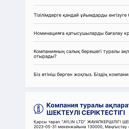
Тізілімдерге қандай ұйымдарды енгізуге
Номинацияға қатысушыларды бағалау кр
Компанияның салық берешегі туралы ақ
отырады?
Біз өтініш берген жоқпыз. Біздің компания
Компания туралы ақпара
ШЕКТЕУЛІ СЕРІКТЕСТІГІ
Қарсы тарап "AYLIN LTD" ЖАУАПКЕРШІЛІГІ ШЕК
2023-05-31 мекенжайына 130000, Маңғыстау о