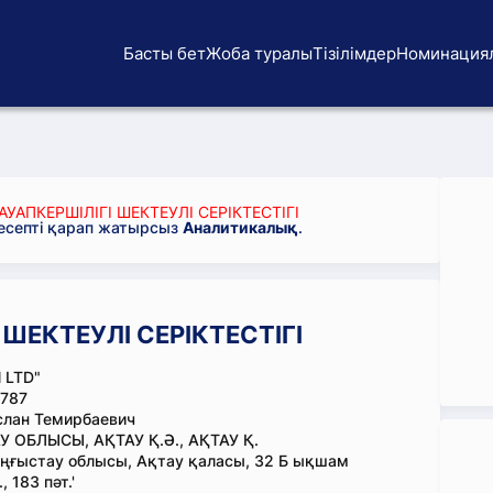
Басты бет
Жоба туралы
Тізілімдер
Номинация
АУАПКЕРШІЛІГІ ШЕКТЕУЛІ СЕРІКТЕСТІГІ
 есепті қарап жатырсыз
Аналитикалық
.
 ШЕКТЕУЛІ СЕРІКТЕСТІГІ
 LTD"
787
слан Темирбаевич
 ОБЛЫСЫ, АҚТАУ Қ.Ә., АҚТАУ Қ.
ңғыстау облысы, Ақтау қаласы, 32 Б ықшам
, 183 пәт.'