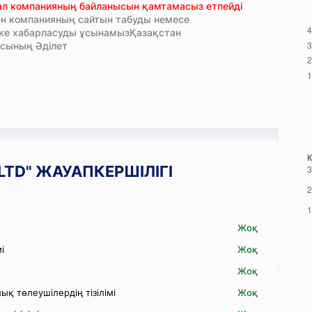
тал компанияның байланысын қамтамасыз етпейді
н компанияның сайтын табуды немесе
кке хабарласуды ұсынамызҚазақстан
сының Әділет
N LTD" ЖАУАПКЕРШІЛІГІ
Жоқ
і
Жоқ
Жоқ
қ төлеушілердің тізілімі
Жоқ