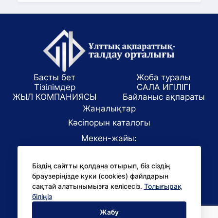
Басты бет
Жоба туралы
Тізілімдер
САЛА ИГІЛІГІ
ЖЫЛ КОМПАНИЯСЫ
Байланыс ақпараты
Жаңалықтар
Кәсіпорын каталогы
Мекен-жайы:
Алматы қаласы, ул. Маркова 61/1
Біздің сайтты қолдана отырып, біз сіздің
E-mail:
браузеріңізде куки (cookies) файлдарын
office@niac.kz
сақтай алатынымызға келісесіз.
Толығырақ
БАҚ үшін:
біліңіз
pr@niac.kz
Жабу