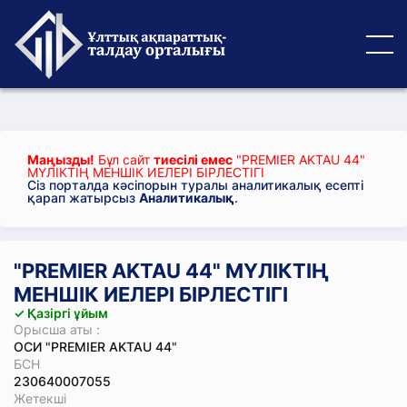
Маңызды!
Бұл сайт
тиесілі емес
"PREMIER AKTAU 44"
МҮЛІКТІҢ МЕНШІК ИЕЛЕРІ БІРЛЕСТІГІ
Сіз порталда кәсіпорын туралы аналитикалық есепті
қарап жатырсыз
Аналитикалық
.
"PREMIER AKTAU 44" МҮЛІКТІҢ
МЕНШІК ИЕЛЕРІ БІРЛЕСТІГІ
✓ Қазіргі ұйым
Орысша аты :
ОСИ "PREMIER AKTAU 44"
БСН
230640007055
Жетекші