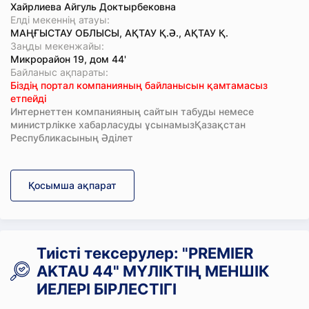
Хайрлиева Айгуль Доктырбековна
Елді мекеннің атауы:
МАҢҒЫСТАУ ОБЛЫСЫ, АҚТАУ Қ.Ә., АҚТАУ Қ.
Заңды мекенжайы:
Микрорайон 19, дом 44'
Байланыс ақпараты:
Біздің портал компанияның байланысын қамтамасыз
етпейді
Интернеттен компанияның сайтын табуды немесе
министрлікке хабарласуды ұсынамызҚазақстан
Республикасының Әділет
Қосымша ақпарат
Тиісті тексерулер: "PREMIER
AKTAU 44" МҮЛІКТІҢ МЕНШІК
ИЕЛЕРІ БІРЛЕСТІГІ