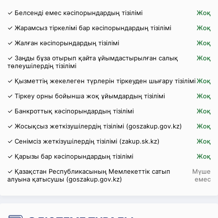
✓ Белсенді емес кәсіпорындардың тізілімі
Жоқ
✓ Жарамсыз тіркелімі бар кәсіпорындардың тізілімі
Жоқ
✓ Жалған кәсіпорындардың тізілімі
Жоқ
✓ Заңды бұза отырып қайта ұйымдастырылған салық
Жоқ
төлеушілердің тізілімі
✓ Қызметтің жекелеген түрлерін тіркеуден шығару тізілімі
Жоқ
✓ Тіркеу орны бойынша жоқ ұйымдардың тізілімі
Жоқ
✓ Банкроттық кәсіпорындардың тізілімі
Жоқ
✓ Жосықсыз жеткізушілердің тізілімі (goszakup.gov.kz)
Жоқ
✓ Сенімсіз жеткізушілердің тізілімі (zakup.sk.kz)
Жоқ
✓ Қарызы бар кәсіпорындардың тізілімі
Жоқ
✓ Қазақстан Республикасының Мемлекеттік сатып
Мүше
алуына қатысушы (goszakup.gov.kz)
емес