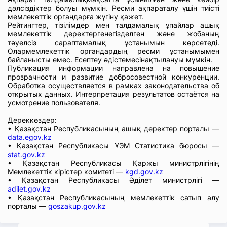
дәлсіздіктер болуы мүмкін. Ресми ақпараталу үшін тиісті
мемлекеттік органдарға жүгіну қажет.
Рейтингтер, тізілімдер мен талдамалық ұпайлар ашық
мемлекеттік деректергенегізделген және жобаның
тәуелсіз сараптамалық ұстанымын көрсетеді.
Олармемлекеттік органдардың ресми ұстанымымен
байланысты емес. Есептеу әдістемесінақтылануы мүмкін.
Публикация информации направлена на повышение
прозрачности и развитие добросовестной конкуренции.
Обработка осуществляется в рамках законодательства об
открытых данных. Интерпретация результатов остаётся на
усмотрение пользователя.
Дереккөздер:
• Қазақстан Республикасының ашық деректер порталы —
data.egov.kz
• Қазақстан Республикасы ҰЭМ Статистика бюросы —
stat.gov.kz
• Қазақстан Республикасы Қаржы министрлігінің
Мемлекеттік кірістер комитеті —
kgd.gov.kz
• Қазақстан Республикасы Әділет министрлігі —
adilet.gov.kz
• Қазақстан Республикасының мемлекеттік сатып алу
порталы —
goszakup.gov.kz