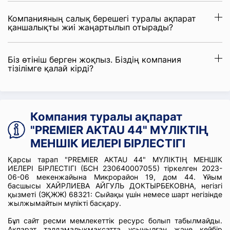
Компанияның салық берешегі туралы ақпарат
қаншалықты жиі жаңартылып отырады?
Біз өтініш берген жоқпыз. Біздің компания
тізілімге қалай кірді?
Компания туралы ақпарат
"PREMIER AKTAU 44" МҮЛІКТІҢ
МЕНШІК ИЕЛЕРІ БІРЛЕСТІГІ
Қарсы тарап "PREMIER AKTAU 44" МҮЛІКТІҢ МЕНШІК
ИЕЛЕРІ БІРЛЕСТІГІ (БСН 230640007055) тіркелген 2023-
06-06 мекенжайына Микрорайон 19, дом 44. Ұйым
басшысы ХАЙРЛИЕВА АЙГУЛЬ ДОКТЫРБЕКОВНА, негізгі
қызметі (ЭҚЖЖ) 68321: Сыйақы үшін немесе шарт негізінде
жылжымайтын мүлікті басқару.
Бұл сайт ресми мемлекеттік ресурс болып табылмайды.
Ақпарат талдамалықмақсатта ұсынылған және кейбір