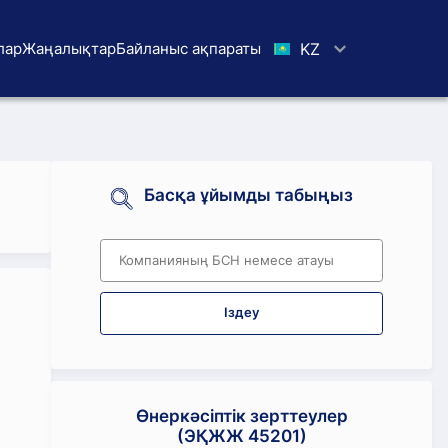
лар
Жаңалықтар
Байланыс ақпараты
KZ
Басқа ұйымды табыңыз
Іздеу
Өнеркәсіптік зерттеулер
(ЭҚЖЖ 45201)