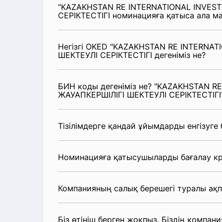
"KAZAKHSTAN RE INTERNATIONAL INVEST
СЕРІКТЕСТІГІ номинацияға қатыса ала м
Негізгі OKED "KAZAKHSTAN RE INTERNAT
ШЕКТЕУЛІ СЕРІКТЕСТІГІ дегеніміз не?
БИН коды дегеніміз не? "KAZAKHSTAN R
ЖАУАПКЕРШІЛІГІ ШЕКТЕУЛІ СЕРІКТЕСТІГІ
Тізілімдерге қандай ұйымдарды енгізуге
Номинацияға қатысушыларды бағалау кр
Компанияның салық берешегі туралы ақ
Біз өтініш берген жоқпыз. Біздің компания