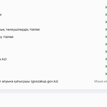
і
қ төлеушілердің тізілімі
 тізілімі
v.kz)
 алуына қатысушы (goszakup.gov.kz)
Мүше е