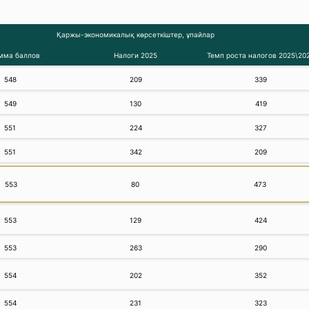
Қаржы-экономикалық көрсеткіштер, ұпайлар
умма баллов
Налоги 2025
Темп роста налогов 2025\20
548
209
339
549
130
419
551
224
327
551
342
209
553
80
473
553
129
424
553
263
290
554
202
352
554
231
323