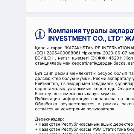
Компания туралы ақпара
INVESTMENT CO., LTD" Ж
Қарсы тарап "KAZAKHSTAN RE INTERNATIONAL
(БСН 230640008806) тіркелген 2023-06-07
ВЭЙШЭН , негізгі қызметі (ЭҚЖЖ) 45201: Жо
станцияларымен көрсетілетіндерден басқа, ав
Бұл сайт ресми мемлекеттік ресурс болып т
дәлсіздіктер болуы мүмкін. Ресми ақпараталу ү
Рейтингтер, тізілімдер мен талдамалық ұпайл
сараптамалық ұстанымын көрсетеді. Оларм
Есептеу әдістемесінақтылануы мүмкін.
Публикация информации направлена на повы
Обработка осуществляется в рамках закон
остаётся на усмотрение пользователя.
Дереккөздер:
• Қазақстан Республикасының ашық деректе
• Қазақстан Республикасы ҰЭМ Статистика б