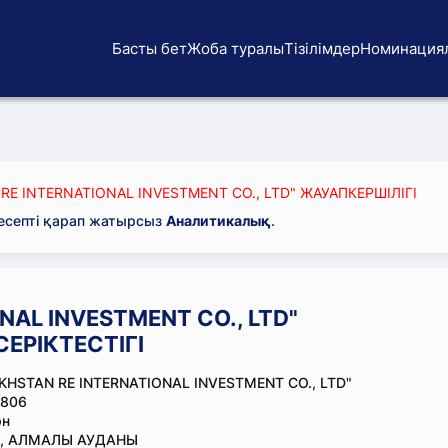
Басты бет
Жоба туралы
Тізілімдер
Номинация
RE INTERNATIONAL INVESTMENT CO., LTD" ЖАУАПКЕРШІЛІГІ
 есепті қарап жатырсыз
Аналитикалық
.
NAL INVESTMENT CO., LTD"
ЕРІКТЕСТІГІ
KHSTAN RE INTERNATIONAL INVESTMENT CO., LTD"
806
эн
., АЛМАЛЫ АУДАНЫ