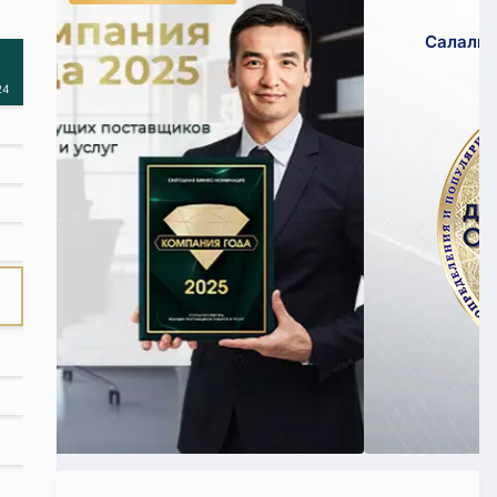
қатарында!
Салалық номинацияға қатысу үшін
өтініміңізді жіберіңіз!
24
Қатысу