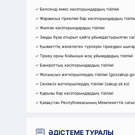
✓ Белсенді емес кәсіпорындардың тізілімі
✓ Жарамсыз тіркелімі бар кәсіпорындардың тізілім
✓ Жалған кәсіпорындардың тізілімі
✓ Заңды бұза отырып қайта ұйымдастырылған салы
✓ Қызметтің жекелеген түрлерін тіркеуден шығару
✓ Тіркеу орны бойынша жоқ ұйымдардың тізілімі
✓ Банкроттық кәсіпорындардың тізілімі
✓ Жосықсыз жеткізушілердің тізілімі (goszakup.go
✓ Сенімсіз жеткізушілердің тізілімі (zakup.sk.kz)
✓ Қарызы бар кәсіпорындардың тізілімі
✓ Қазақстан Республикасының Мемлекеттік сатып
ӘДІСТЕМЕ ТУРАЛЫ