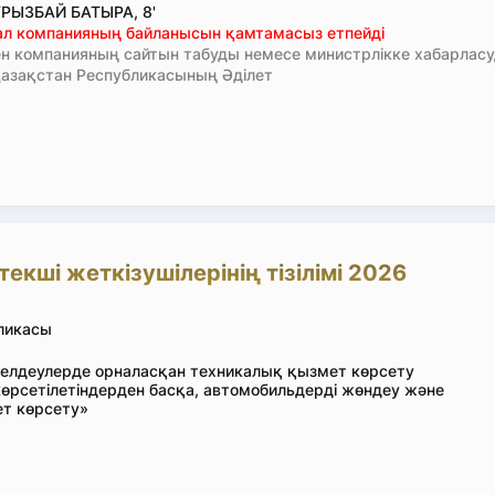
РЫЗБАЙ БАТЫРА, 8'
тал компанияның байланысын қамтамасыз етпейді
н компанияның сайтын табуды немесе министрлікке хабарлас
азақстан Республикасының Әділет
кші жеткізушілерінің тізілімі 2026
ликасы
елдеулерде орналасқан техникалық қызмет көрсету
өрсетілетіндерден басқа, автомобильдерді жөндеу және
т көрсету»
Өтінім қалдыру