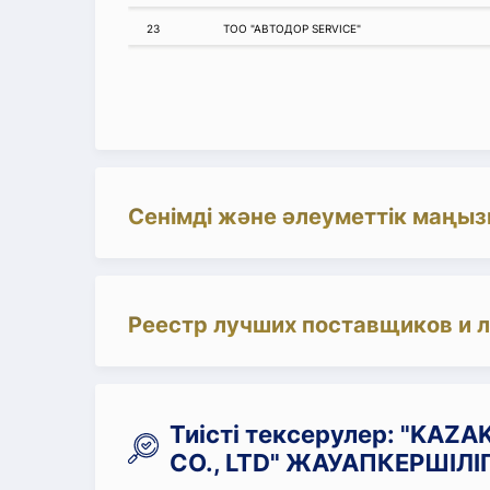
23
ТОО "АВТОДОР SERVICE"
Сенімді және әлеуметтік маңыз
Реестр лучших поставщиков и 
Тиісті тексерулер: "KAZ
CO., LTD" ЖАУАПКЕРШІЛІГ