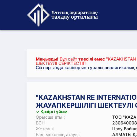
Маңызды!
Бұл сайт
тиесілі емес
"KAZAKHSTAN 
ШЕКТЕУЛІ СЕРІКТЕСТІГІ
Сіз порталда кәсіпорын туралы аналитикалық
"KAZAKHSTAN RE INTERNATIO
ЖАУАПКЕРШІЛІГІ ШЕКТЕУЛІ С
✓ Қазіргі ұйым
Орысша аты :
ТОО "KAZA
БСН
230640008
Жетекші
Цзоу Вэйш
Елді мекеннің атауы:
АЛМАТЫ Қ