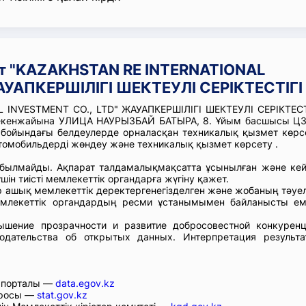
т "KAZAKHSTAN RE INTERNATIONAL
АУАПКЕРШІЛІГІ ШЕКТЕУЛІ СЕРІКТЕСТІГІ
 INVESTMENT CO., LTD" ЖАУАПКЕРШІЛІГІ ШЕКТЕУЛІ СЕРІКТЕСТ
 мекенжайына УЛИЦА НАУРЫЗБАЙ БАТЫРА, 8. Ұйым басшысы Ц
л бойындағы белдеулерде орналасқан техникалық қызмет көрс
томобильдерді жөндеу және техникалық қызмет көрсету .
абылмайды. Ақпарат талдамалықмақсатта ұсынылған және кей
шін тиісті мемлекеттік органдарға жүгіну қажет.
ар ашық мемлекеттік деректергенегізделген және жобаның тәуел
емлекеттік органдардың ресми ұстанымымен байланысты ем
шение прозрачности и развитие добросовестной конкуренц
одательства об открытых данных. Интерпретация результа
р порталы —
data.egov.kz
юросы —
stat.gov.kz