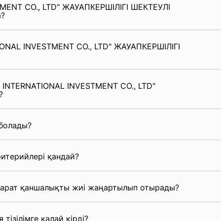
MENT CO., LTD" ЖАУАПКЕРШІЛІГІ ШЕКТЕУЛІ
а?
IONAL INVESTMENT CO., LTD" ЖАУАПКЕРШІЛІГІ
E INTERNATIONAL INVESTMENT CO., LTD"
?
 болады?
итерийлері қандай?
парат қаншалықты жиі жаңартылып отырады?
 тізілімге қалай кірді?