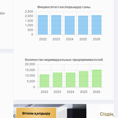
уды
Сіздің компанияңыз үздіктердің