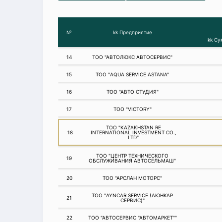
№
kk Предприятие
kk С
14
ТОО "АВТОЛЮКС АВТОСЕРВИС"
15
ТОО "AQUA SERVICE ASTANA"
16
ТОО "АВТО СТУДИЯ"
17
ТОО "VICTORY"
ТОО "KAZAKHSTAN RE
18
INTERNATIONAL INVESTMENT CO.,
LTD"
ТОО "ЦЕНТР ТЕХНИЧЕСКОГО
19
ОБСЛУЖИВАНИЯ АВТОСЕЛЬМАШ"
20
ТОО "АРСЛАН МОТОРС"
ТОО "AYNCAR SERVICE (АЮНКАР
21
СЕРВИС)"
22
ТОО "АВТОСЕРВИС "АВТОМАРКЕТ""