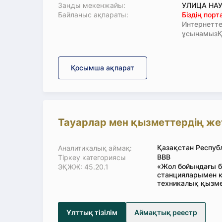
Заңды мекенжайы:
УЛИЦА НАУ
Байланыс ақпараты:
Біздің пор
Интернетте
ұсынамызҚ
Қосымша ақпарат
Тауарлар мен қызметтердің жете
Қазақстан Респуб
Аналитикалық аймақ:
ВВВ
Тіркеу категориясы
«Жол бойындағы б
ЭҚЖЖ: 45.20.1
станцияларымен к
техникалық қызме
Ұлттық тізілім
Аймақтық реестр