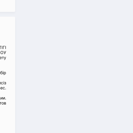
ІГІ
ЗОУ
ету
бір
сіз
ес.
ии.
тов