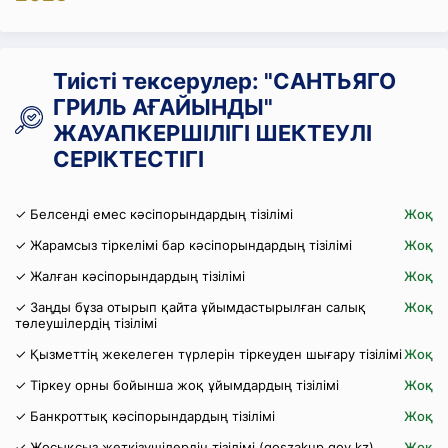
Тиісті тексерулер: "САНТЬЯГО
ГРИЛЬ АҒАЙЫНДЫ"
ЖАУАПКЕРШІЛІГІ ШЕКТЕУЛІ
СЕРІКТЕСТІГІ
✓ Белсенді емес кәсіпорындардың тізілімі
Жоқ
✓ Жарамсыз тіркелімі бар кәсіпорындардың тізілімі
Жоқ
✓ Жалған кәсіпорындардың тізілімі
Жоқ
✓ Заңды бұза отырып қайта ұйымдастырылған салық
Жоқ
төлеушілердің тізілімі
✓ Қызметтің жекелеген түрлерін тіркеуден шығару тізілімі
Жоқ
✓ Тіркеу орны бойынша жоқ ұйымдардың тізілімі
Жоқ
✓ Банкроттық кәсіпорындардың тізілімі
Жоқ
✓ Жосықсыз жеткізушілердің тізілімі (goszakup.gov.kz)
Жоқ