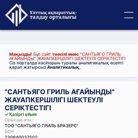
Маңызды!
Бұл сайт
тиесілі емес
"САНТЬЯГО ГРИЛЬ
АҒАЙЫНДЫ" ЖАУАПКЕРШІЛІГІ ШЕКТЕУЛІ СЕРІКТЕСТІГІ
Сіз порталда кәсіпорын туралы аналитикалық есепті
қарап жатырсыз
Аналитикалық
.
"САНТЬЯГО ГРИЛЬ АҒАЙЫНДЫ"
ЖАУАПКЕРШІЛІГІ ШЕКТЕУЛІ
СЕРІКТЕСТІГІ
✓ Қазіргі ұйым
Орысша аты :
ТОО "САНТЬЯГО ГРИЛЬ БРАЗЕРС"
БСН
230640037502