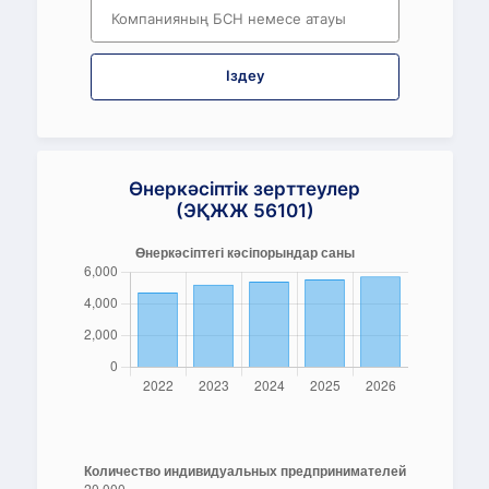
Іздеу
Өнеркәсіптік зерттеулер
(ЭҚЖЖ 56101)