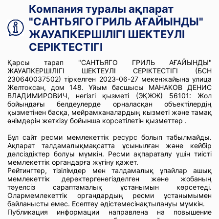
Компания туралы ақпарат
"САНТЬЯГО ГРИЛЬ АҒАЙЫНДЫ"
ЖАУАПКЕРШІЛІГІ ШЕКТЕУЛІ
СЕРІКТЕСТІГІ
Қарсы тарап "САНТЬЯГО ГРИЛЬ АҒАЙЫНДЫ"
ЖАУАПКЕРШІЛІГІ ШЕКТЕУЛІ СЕРІКТЕСТІГІ (БСН
230640037502) тіркелген 2023-06-27 мекенжайына улица
Желтоксан, дом 148. Ұйым басшысы МАНАКОВ ДЕНИС
ВЛАДИМИРОВИЧ, негізгі қызметі (ЭҚЖЖ) 56101: Жол
бойындағы белдеулерде орналасқан объектілердің
қызметінен басқа, мейрамханалардың кызметі және тамақ
өнімдерін жеткізу бойынша корсетілетін қызметтер .
Бұл сайт ресми мемлекеттік ресурс болып табылмайды.
Ақпарат талдамалықмақсатта ұсынылған және кейбір
дәлсіздіктер болуы мүмкін. Ресми ақпараталу үшін тиісті
мемлекеттік органдарға жүгіну қажет.
Рейтингтер, тізілімдер мен талдамалық ұпайлар ашық
мемлекеттік деректергенегізделген және жобаның
тәуелсіз сараптамалық ұстанымын көрсетеді.
Олармемлекеттік органдардың ресми ұстанымымен
байланысты емес. Есептеу әдістемесінақтылануы мүмкін.
Публикация информации направлена на повышение