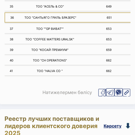
35
ТОО "АСЕЛЬ & CO"
649
36
ТОО "САНТЬЯГО ГРИЛЬ БРАЗЕРС"
651
37
ТОО ""GP ВИВАТ""
653
38
ТОО "COFFEE MATTERS URALSK"
653
39
ТОО "КОСАЙ ПРЕМИУМ"
659
40
ТОО "CH OPERATIONS"
662
41
ТОО "HALVA CO "
662
Нәтижелермен бөлісу
Реестр лучших поставщиков и
лидеров клиентского доверия
Көрсету
2025