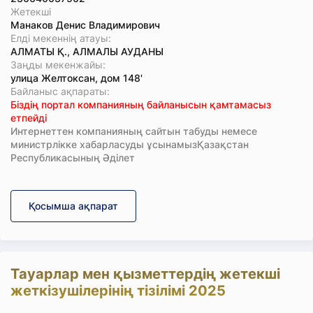
Жетекші
Манаков Денис Владимирович
Елді мекеннің атауы:
АЛМАТЫ Қ., АЛМАЛЫ АУДАНЫ
Заңды мекенжайы:
улица Желтоксан, дом 148'
Байланыс ақпараты:
Біздің портал компанияның байланысын қамтамасыз
етпейді
Интернеттен компанияның сайтын табуды немесе
министрлікке хабарласуды ұсынамызҚазақстан
Республикасының Әділет
Қосымша ақпарат
Тауарлар мен қызметтердің жетекші
жеткізушілерінің тізілімі 2025