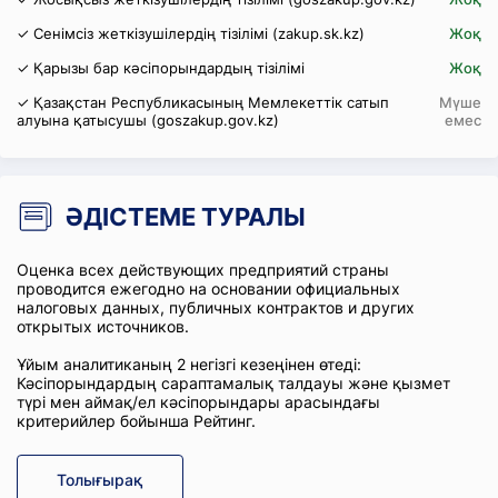
✓ Сенімсіз жеткізушілердің тізілімі (zakup.sk.kz)
Жоқ
✓ Қарызы бар кәсіпорындардың тізілімі
Жоқ
✓ Қазақстан Республикасының Мемлекеттік сатып
Мүше
алуына қатысушы (goszakup.gov.kz)
емес
ӘДІСТЕМЕ ТУРАЛЫ
Оценка всех действующих предприятий страны
проводится ежегодно на основании официальных
налоговых данных, публичных контрактов и других
открытых источников.
Ұйым аналитиканың 2 негізгі кезеңінен өтеді:
Кәсіпорындардың сараптамалық талдауы және қызмет
түрі мен аймақ/ел кәсіпорындары арасындағы
критерийлер бойынша Рейтинг.
Толығырақ