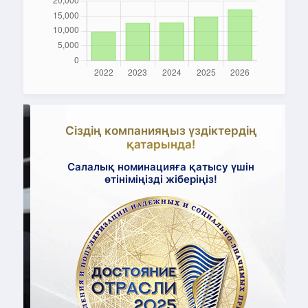
Сіздің компанияңыз үздіктердің
қатарында!
Салалық номинацияға қатысу үшін
өтініміңізді жіберіңіз!