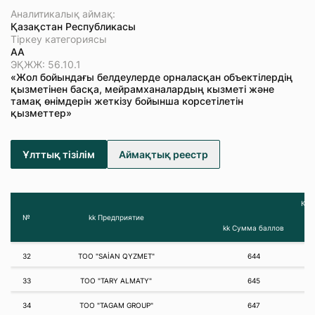
Аналитикалық аймақ:
Қазақстан Республикасы
Тіркеу категориясы
АА
ЭҚЖЖ: 56.10.1
«Жол бойындағы белдеулерде орналасқан объектілердің
қызметінен басқа, мейрамханалардың кызметі және
тамақ өнімдерін жеткізу бойынша корсетілетін
қызметтер»
Ұлттық тізілім
Аймақтық реестр
Қар
№
kk Предприятие
kk Сумма баллов
32
ТОО "SAİAN QYZMET"
644
33
ТОО "TARY ALMATY"
645
34
ТОО "TAGAM GROUP"
647