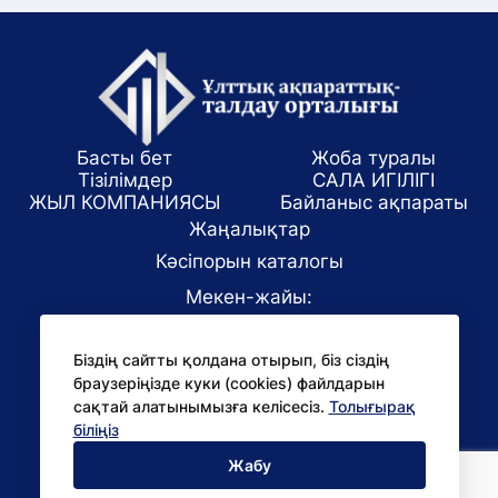
Басты бет
Жоба туралы
Тізілімдер
САЛА ИГІЛІГІ
ЖЫЛ КОМПАНИЯСЫ
Байланыс ақпараты
Жаңалықтар
Кәсіпорын каталогы
Мекен-жайы:
Алматы қаласы, ул. Маркова 61/1
Біздің сайтты қолдана отырып, біз сіздің
E-mail:
браузеріңізде куки (cookies) файлдарын
office@niac.kz
сақтай алатынымызға келісесіз.
Толығырақ
БАҚ үшін:
біліңіз
pr@niac.kz
Жабу