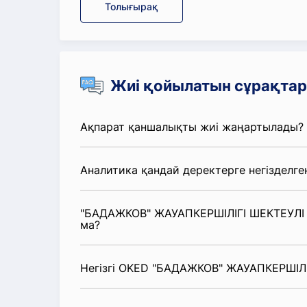
Толығырақ
Жиі қойылатын сұрақтар
Ақпарат қаншалықты жиі жаңартылады?
Аналитика қандай деректерге негізделге
"БАДАЖКОВ" ЖАУАПКЕРШІЛІГІ ШЕКТЕУЛІ С
ма?
Негізгі OKED "БАДАЖКОВ" ЖАУАПКЕРШІЛІГ