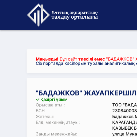
Маңызды!
Бұл сайт
тиесілі емес
"БАДАЖКОВ" Ж
Сіз порталда кәсіпорын туралы аналитикалық
"БАДАЖКОВ" ЖАУАПКЕРШІЛІГ
✓ Қазіргі ұйым
Орысша аты :
ТОО "БАД
БСН
230840008
Жетекші
Бадажков 
Елді мекеннің атауы:
ҚАРАҒАНДЫ
ҚАЗЫБЕК Б
Заңды мекенжайы:
улица Мукан