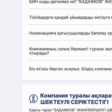
БИН коды дегеніміз не? "БАДАЖКОВ" ЖА
Тізілімдерге қандай ұйымдарды енгізуге
Номинацияға қатысушыларды бағалау кр
Компанияның салық берешегі туралы ақ
отырады?
Біз өтініш берген жоқпыз. Біздің компания
Компания туралы ақпар
ШЕКТЕУЛІ СЕРІКТЕСТІГІ
Қарсы тарап "БАДАЖКОВ" ЖАУАПКЕРШІЛІГІ ШЕК