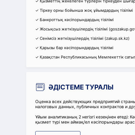
✓ Қызметтің жекелеген түрлерін тіркеуден шығару
✓ Тіркеу орны бойынша жоқ ұйымдардың тізілімі
✓ Банкроттық кәсіпорындардың тізілімі
✓ Жосықсыз жеткізушілердің тізілімі (goszakup.go
✓ Сенімсіз жеткізушілердің тізілімі (zakup.sk.kz)
✓ Қарызы бар кәсіпорындардың тізілімі
✓ Қазақстан Республикасының Мемлекеттік сатып
ӘДІСТЕМЕ ТУРАЛЫ
Оценка всех действующих предприятий стран
налоговых данных, публичных контрактов и др
Ұйым аналитиканың 2 негізгі кезеңінен өтеді
қызмет түрі мен аймақ/ел кәсіпорындары ара