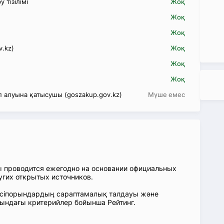
 тізілімі
Жоқ
Жоқ
Жоқ
v.kz)
Жоқ
Жоқ
Жоқ
 алуына қатысушы (goszakup.gov.kz)
Мүше емес
ы проводится ежегодно на основании официальных
угих открытых источников.
: Кәсіпорындардың сараптамалық талдауы және
сындағы критерийлер бойынша Рейтинг.