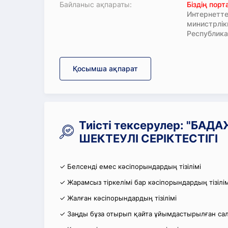
Байланыс ақпараты:
Біздің пор
Интернетте
министрлі
Республика
Қосымша ақпарат
Тиісті тексерулер: "БА
ШЕКТЕУЛІ СЕРІКТЕСТІГІ
✓ Белсенді емес кәсіпорындардың тізілімі
✓ Жарамсыз тіркелімі бар кәсіпорындардың тізілім
✓ Жалған кәсіпорындардың тізілімі
✓ Заңды бұза отырып қайта ұйымдастырылған салы