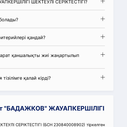
УАПКЕРШІЛІГІ ШЕКТЕУЛІ СЕРІКТЕСТІГІ?
 болады?
итерийлері қандай?
парат қаншалықты жиі жаңартылып
 тізілімге қалай кірді?
ат "БАДАЖКОВ" ЖАУАПКЕРШІЛІГІ
ТЕУЛІ СЕРІКТЕСТІГІ (БСН 230840008902) тіркелген