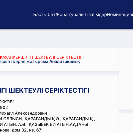
Басты бет
Жоба туралы
Тізілімдер
Номинация
АУАПКЕРШІЛІГІ ШЕКТЕУЛІ СЕРІКТЕСТІГІ
 есепті қарап жатырсыз
Аналитикалық
.
І ШЕКТЕУЛІ СЕРІКТЕСТІГІ
АЖКОВ"
902
Михаил Александрович
 ОБЛЫСЫ, ҚАРАҒАНДЫ Қ.Ә., ҚАРАҒАНДЫ Қ.,
И АТЫН. А.Ә., ҚАЗЫБЕК БИ АТЫН.АУДАНЫ
ова, дом 32, кв. 67'