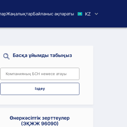
лар
Жаңалықтар
Байланыс ақпараты
KZ
Басқа ұйымды табыңыз
Іздеу
Өнеркәсіптік зерттеулер
(ЭҚЖЖ 96090)