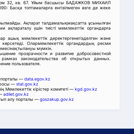
дом 32, кв. 67. Ұйым басшысы БАДАЖКОВ МИХАИЛ
0: Басқа топтамаларға енгізілмеген өзге де жеке
абылмайды. Ақпарат талдамалықмақсатта ұсынылған
ми ақпараталу үшін тиісті мемлекеттік органдарға
лар ашық мемлекеттік деректергенегізделген және
 көрсетеді. Олармемлекеттік органдардың ресми
емесінақтылануы мүмкін.
ышение прозрачности и развитие добросовестной
 рамках законодательства об открытых данных.
рение пользователя.
р порталы —
data.egov.kz
юросы —
stat.gov.kz
ің Мемлекеттік кірістер комитеті —
kgd.gov.kz
 —
adilet.gov.kz
тып алу порталы —
goszakup.gov.kz