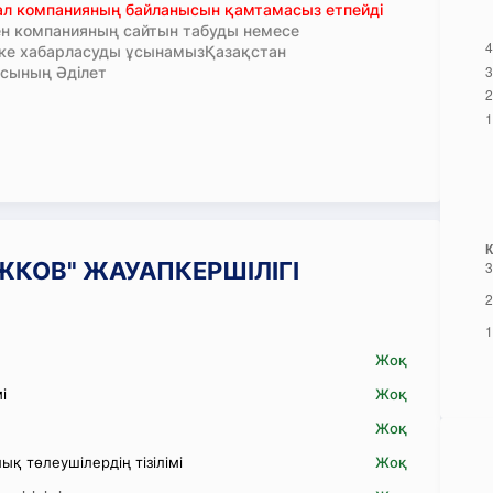
тал компанияның байланысын қамтамасыз етпейді
н компанияның сайтын табуды немесе
кке хабарласуды ұсынамызҚазақстан
сының Әділет
ДАЖКОВ" ЖАУАПКЕРШІЛІГІ
Жоқ
і
Жоқ
Жоқ
қ төлеушілердің тізілімі
Жоқ