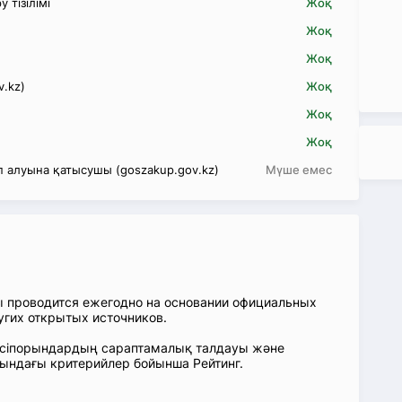
 тізілімі
Жоқ
Жоқ
Жоқ
v.kz)
Жоқ
Жоқ
Жоқ
 алуына қатысушы (goszakup.gov.kz)
Мүше емес
ы проводится ежегодно на основании официальных
угих открытых источников.
: Кәсіпорындардың сараптамалық талдауы және
сындағы критерийлер бойынша Рейтинг.