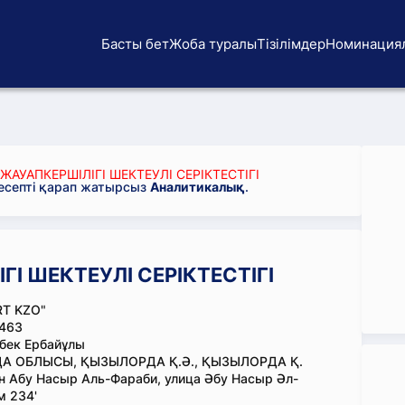
Басты бет
Жоба туралы
Тізілімдер
Номинация
ЖАУАПКЕРШІЛІГІ ШЕКТЕУЛІ СЕРІКТЕСТІГІ
 есепті қарап жатырсыз
Аналитикалық
.
ГІ ШЕКТЕУЛІ СЕРІКТЕСТІГІ
RT KZO"
463
бек Ербайұлы
А ОБЛЫСЫ, ҚЫЗЫЛОРДА Қ.Ә., ҚЫЗЫЛОРДА Қ.
 Абу Насыр Аль-Фараби, улица Әбу Насыр Әл-
м 234'