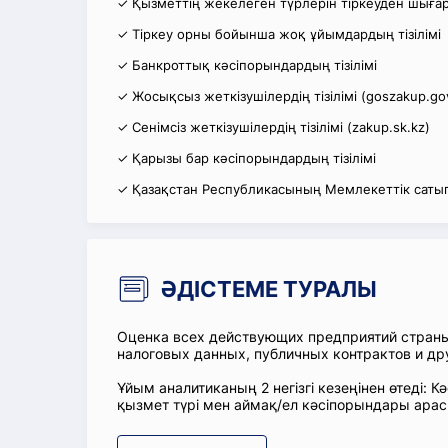
✓ Қызметтің жекелеген түрлерін тіркеуден шығару
✓ Тіркеу орны бойынша жоқ ұйымдардың тізілімі
✓ Банкроттық кәсіпорындардың тізілімі
✓ Жосықсыз жеткізушілердің тізілімі (goszakup.go
✓ Сенімсіз жеткізушілердің тізілімі (zakup.sk.kz)
✓ Қарызы бар кәсіпорындардың тізілімі
✓ Қазақстан Республикасының Мемлекеттік сатып
ӘДІСТЕМЕ ТУРАЛЫ
Оценка всех действующих предприятий стран
налоговых данных, публичных контрактов и др
Ұйым аналитиканың 2 негізгі кезеңінен өтеді
қызмет түрі мен аймақ/ел кәсіпорындары ара