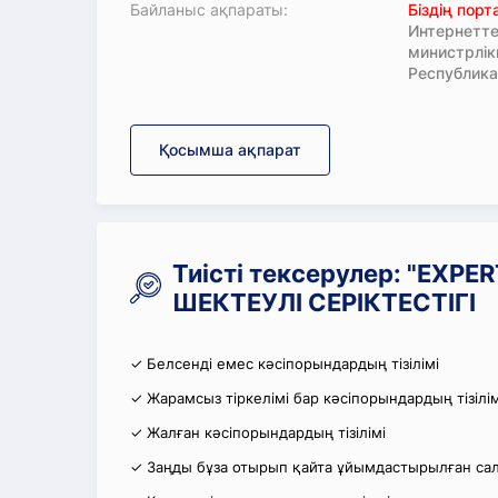
Байланыс ақпараты:
Біздің пор
Интернетте
министрлі
Республика
Қосымша ақпарат
Тиісті тексерулер: "EXP
ШЕКТЕУЛІ СЕРІКТЕСТІГІ
✓ Белсенді емес кәсіпорындардың тізілімі
✓ Жарамсыз тіркелімі бар кәсіпорындардың тізілім
✓ Жалған кәсіпорындардың тізілімі
✓ Заңды бұза отырып қайта ұйымдастырылған салы