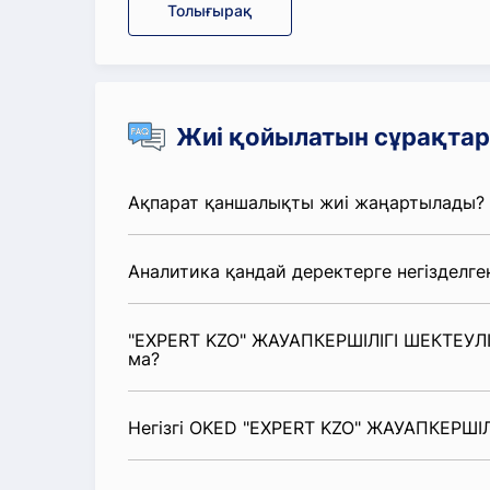
Толығырақ
Жиі қойылатын сұрақтар
Ақпарат қаншалықты жиі жаңартылады?
Аналитика қандай деректерге негізделге
"EXPERT KZO" ЖАУАПКЕРШІЛІГІ ШЕКТЕУЛІ 
ма?
Негізгі OKED "EXPERT KZO" ЖАУАПКЕРШІЛІ