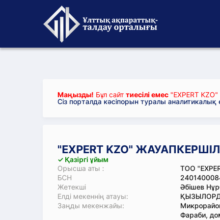
Маңызды!
Бұл сайт
тиесілі емес
"EXPERT KZO" 
Сіз порталда кәсіпорын туралы аналитикалық
"EXPERT KZO" ЖАУАПКЕРШІЛІ
✓ Қазіргі ұйым
Орысша аты :
ТОО "EXPE
БСН
240140008
Жетекші
Әбішев Нұр
Елді мекеннің атауы:
ҚЫЗЫЛОРД
Заңды мекенжайы:
Микрорайон
Фараби, до