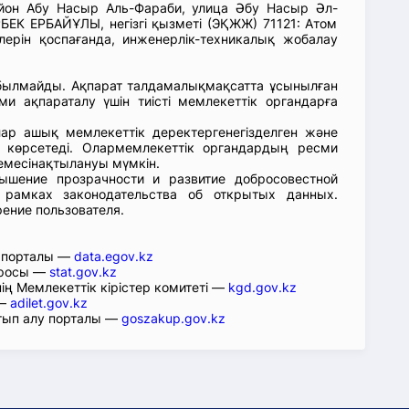
йон Абу Насыр Аль-Фараби, улица Әбу Насыр Әл-
ЕК ЕРБАЙҰЛЫ, негізгі қызметі (ЭҚЖЖ) 71121: Атом
лерін қоспағанда, инженерлік-техникалық жобалау
абылмайды. Ақпарат талдамалықмақсатта ұсынылған
ми ақпараталу үшін тиісті мемлекеттік органдарға
лар ашық мемлекеттік деректергенегізделген және
 көрсетеді. Олармемлекеттік органдардың ресми
емесінақтылануы мүмкін.
ышение прозрачности и развитие добросовестной
 рамках законодательства об открытых данных.
рение пользователя.
р порталы —
data.egov.kz
юросы —
stat.gov.kz
ің Мемлекеттік кірістер комитеті —
kgd.gov.kz
 —
adilet.gov.kz
тып алу порталы —
goszakup.gov.kz