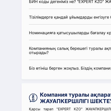
БИН коды дегеніміз не? "EXPERT KZO" Ж
Тізілімдерге қандай ұйымдарды енгізуге
Номинацияға қатысушыларды бағалау кр
Компанияның салық берешегі туралы ақ
отырады?
Біз өтініш берген жоқпыз. Біздің компания
Компания туралы ақпара
ЖАУАПКЕРШІЛІГІ ШЕКТЕУ
Қарсы тарап "EXPERT KZO" ЖАУАПКЕРШІЛІ