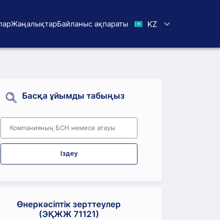
лар
Жаңалықтар
Байланыс ақпараты
KZ
Басқа ұйымды табыңыз
Іздеу
Өнеркәсіптік зерттеулер
(ЭҚЖЖ 71121)