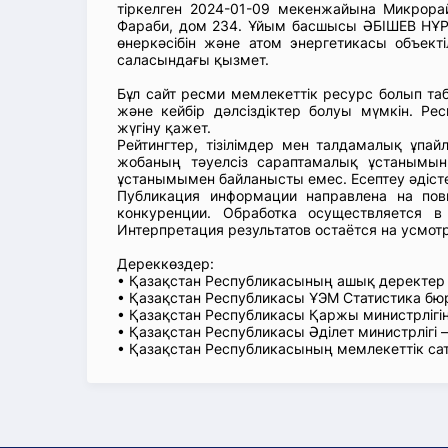
тіркелген 2024-01-09 мекенжайына Микрора
Фараби, дом 234. Ұйым басшысы ӘБІШЕВ НҰРБ
өнеркәсібін және атом энергетикасы объекті
саласындағы қызмет.
Бұл сайт ресми мемлекеттік ресурс болып т
және кейбір дәлсіздіктер болуы мүмкін. Рес
жүгіну қажет.
Рейтингтер, тізілімдер мен талдамалық ұпай
жобаның тәуелсіз сараптамалық ұстанымын
ұстанымымен байланысты емес. Есептеу әдіст
Публикация информации направлена на пов
конкуренции. Обработка осуществляется в
Интерпретация результатов остаётся на усмот
Дереккөздер:
• Қазақстан Республикасының ашық деректе
• Қазақстан Республикасы ҰЭМ Статистика б
• Қазақстан Республикасы Қаржы министрлігін
• Қазақстан Республикасы Әділет министрлігі
• Қазақстан Республикасының мемлекеттік са