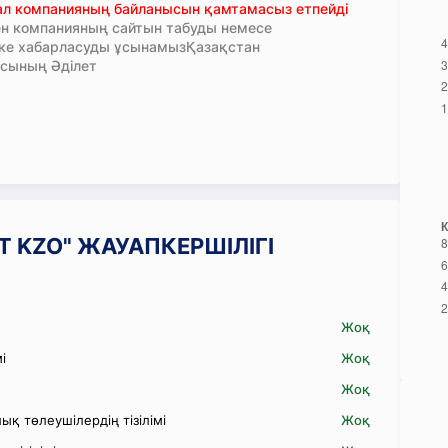
тал компанияның байланысын қамтамасыз етпейді
н компанияның сайтын табуды немесе
кке хабарласуды ұсынамызҚазақстан
сының Әділет
ERT KZO" ЖАУАПКЕРШІЛІГІ
Жоқ
і
Жоқ
Жоқ
қ төлеушілердің тізілімі
Жоқ