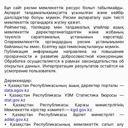
Бұл сайт ресми мемлекеттік ресурс болып табылмайды.
Ақпарат талдамалықмақсатта ұсынылған және кейбір
дәлсіздіктер болуы мүмкін. Ресми ақпараталу үшін тиісті
мемлекеттік органдарға жүгіну қажет.
Рейтингтер, тізілімдер мен талдамалық ұпайлар ашық
мемлекеттік деректергенегізделген және жобаның
тәуелсіз сараптамалық ұстанымын көрсетеді.
Олармемлекеттік органдардың ресми ұстанымымен
байланысты емес. Есептеу әдістемесінақтылануы мүмкін.
Публикация информации направлена на повышение
прозрачности и развитие добросовестной конкуренции.
Обработка осуществляется в рамках законодательства об
открытых данных. Интерпретация результатов остаётся на
усмотрение пользователя.
Дереккөздер:
• Қазақстан Республикасының ашық деректер порталы —
data.egov.kz
• Қазақстан Республикасы ҰЭМ Статистика бюросы —
stat.gov.kz
• Қазақстан Республикасы Қаржы министрлігінің
Мемлекеттік кірістер комитеті —
kgd.gov.kz
• Қазақстан Республикасы Әділет министрлігі —
adilet.gov.kz
• Қазақстан Республикасының мемлекеттік сатып алу