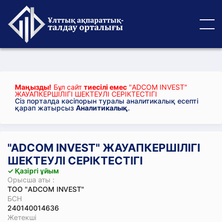
Маңызды!
Бұл сайт
тиесілі емес
"ADCOM INVEST"
ЖАУАПКЕРШІЛІГІ ШЕКТЕУЛІ СЕРІКТЕСТІГІ
Сіз порталда кәсіпорын туралы аналитикалық есепті
қарап жатырсыз
Аналитикалық
.
"ADCOM INVEST" ЖАУАПКЕРШІЛІГІ
ШЕКТЕУЛІ СЕРІКТЕСТІГІ
✓ Қазіргі ұйым
Орысша аты :
ТОО "ADCOM INVEST"
БСН
240140014636
Жетекші