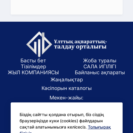
Басты бет
Жоба туралы
Тізілімдер
САЛА ИГІЛІГІ
ЖЫЛ КОМПАНИЯСЫ
Байланыс ақпараты
Жаңалықтар
Кәсіпорын каталогы
Мекен-жайы:
Алматы қаласы, ул. Маркова 61/1
Біздің сайтты қолдана отырып, біз сіздің
E-mail:
браузеріңізде куки (cookies) файлдарын
office@niac.kz
сақтай алатынымызға келісесіз.
Толығырақ