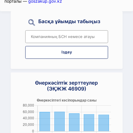
порталы —
goszakup.gov.kz
Басқа ұйымды табыңыз
Іздеу
Өнеркәсіптік зерттеулер
(ЭҚЖЖ 46909)