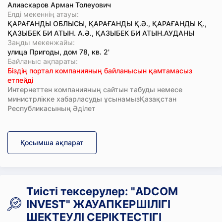
Алиаскаров Арман Толеуович
Елді мекеннің атауы:
ҚАРАҒАНДЫ ОБЛЫСЫ, ҚАРАҒАНДЫ Қ.Ә., ҚАРАҒАНДЫ Қ.,
ҚАЗЫБЕК БИ АТЫН. А.Ә., ҚАЗЫБЕК БИ АТЫН.АУДАНЫ
Заңды мекенжайы:
улица Пригоды, дом 78, кв. 2'
Байланыс ақпараты:
Біздің портал компанияның байланысын қамтамасыз
етпейді
Интернеттен компанияның сайтын табуды немесе
министрлікке хабарласуды ұсынамызҚазақстан
Республикасының Әділет
Қосымша ақпарат
Тиісті тексерулер: "ADCOM
INVEST" ЖАУАПКЕРШІЛІГІ
ШЕКТЕУЛІ СЕРІКТЕСТІГІ