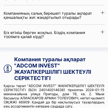
Компанияның салық берешегі туралы ақпарат
қаншалықты жиі жаңартылып отырады?
Біз өтініш берген жоқпыз. Біздің компания
тізілімге қалай кірді?
Компания туралы ақпарат
"ADCOM INVEST"
ЖАУАПКЕРШІЛІГІ ШЕКТЕУЛІ
СЕРІКТЕСТІГІ
Қарсы тарап "ADCOM INVEST" ЖАУАПКЕРШІЛІГІ ШЕКТЕУЛІ
СЕРІКТЕСТІГІ (БСН 240140014636) тіркелген 2024-01-15
мекенжайына улица Пригоды, дом 78, кв. 2. Ұйым
басшысы АЛИАСКАРОВ АРМАН ТОЛЕУОВИЧ, негізгі қызметі
(ЭҚЖЖ) 46909: Қандай да бір нақтылаусыз тауарлардың
кең ассортиментін көтерме саудада сату.