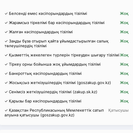
✓ Белсенді емес кәсіпорындардың тізілімі
Жоқ
✓ Жарамсыз тіркелімі бар кәсіпорындардың тізілімі
Жоқ
✓ Жалған кәсіпорындардың тізілімі
Жоқ
✓ Заңды бұза отырып қайта ұйымдастырылған салық
Жоқ
төлеушілердің тізілімі
✓ Қызметтің жекелеген түрлерін тіркеуден шығару тізілімі
Жоқ
✓ Тіркеу орны бойынша жоқ ұйымдардың тізілімі
Жоқ
✓ Банкроттық кәсіпорындардың тізілімі
Жоқ
✓ Жосықсыз жеткізушілердің тізілімі (goszakup.gov.kz)
Жоқ
✓ Сенімсіз жеткізушілердің тізілімі (zakup.sk.kz)
Жоқ
✓ Қарызы бар кәсіпорындардың тізілімі
Жоқ
✓ Қазақстан Республикасының Мемлекеттік сатып
Қатысушы
алуына қатысушы (goszakup.gov.kz)