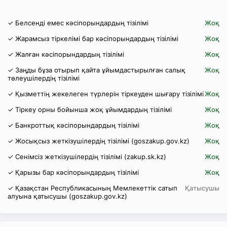
✓ Белсенді емес кәсіпорындардың тізілімі
Жоқ
✓ Жарамсыз тіркелімі бар кәсіпорындардың тізілімі
Жоқ
✓ Жалған кәсіпорындардың тізілімі
Жоқ
✓ Заңды бұза отырып қайта ұйымдастырылған салық
Жоқ
төлеушілердің тізілімі
✓ Қызметтің жекелеген түрлерін тіркеуден шығару тізілімі
Жоқ
✓ Тіркеу орны бойынша жоқ ұйымдардың тізілімі
Жоқ
✓ Банкроттық кәсіпорындардың тізілімі
Жоқ
✓ Жосықсыз жеткізушілердің тізілімі (goszakup.gov.kz)
Жоқ
✓ Сенімсіз жеткізушілердің тізілімі (zakup.sk.kz)
Жоқ
✓ Қарызы бар кәсіпорындардың тізілімі
Жоқ
✓ Қазақстан Республикасының Мемлекеттік сатып
Қатысушы
алуына қатысушы (goszakup.gov.kz)