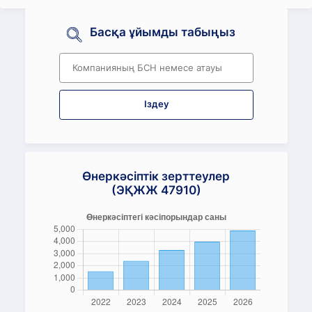
Басқа ұйымды табыңыз
Іздеу
Өнеркәсіптік зерттеулер
(ЭҚЖЖ 47910)