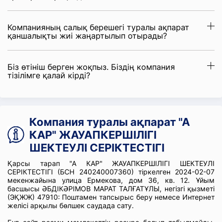
Компанияның салық берешегі туралы ақпарат
қаншалықты жиі жаңартылып отырады?
Біз өтініш берген жоқпыз. Біздің компания
тізілімге қалай кірді?
Компания туралы ақпарат "А
КАР" ЖАУАПКЕРШІЛІГІ
ШЕКТЕУЛІ СЕРІКТЕСТІГІ
Қарсы тарап "А КАР" ЖАУАПКЕРШІЛІГІ ШЕКТЕУЛІ
СЕРІКТЕСТІГІ (БСН 240240007360) тіркелген 2024-02-07
мекенжайына улица Ермекова, дом 36, кв. 12. Ұйым
басшысы ӘБДІКӘРІМОВ МАРАТ ТАЛҒАТҰЛЫ, негізгі қызметі
(ЭҚЖЖ) 47910: Поштамен тапсырыс беру немесе Интернет
желісі арқылы бөлшек саудада сату.