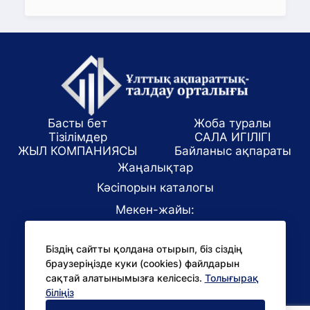
Басты бет
Жоба туралы
Тізілімдер
САЛА ИГІЛІГІ
ЖЫЛ КОМПАНИЯСЫ
Байланыс ақпараты
Жаңалықтар
Кәсіпорын каталогы
Мекен-жайы:
Алматы қаласы, ул. Маркова 61/1
Біздің сайтты қолдана отырып, біз сіздің
E-mail:
браузеріңізде куки (cookies) файлдарын
office@niac.kz
сақтай алатынымызға келісесіз.
Толығырақ
БАҚ үшін:
біліңіз