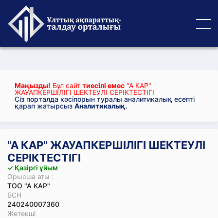
Маңызды!
Бұл сайт
тиесілі емес
"А КАР"
ЖАУАПКЕРШІЛІГІ ШЕКТЕУЛІ СЕРІКТЕСТІГІ
Сіз порталда кәсіпорын туралы аналитикалық есепті
қарап жатырсыз
Аналитикалық
.
"А КАР" ЖАУАПКЕРШІЛІГІ ШЕКТЕУЛІ
СЕРІКТЕСТІГІ
✓ Қазіргі ұйым
Орысша аты :
ТОО "А КАР"
БСН
240240007360
Жетекші