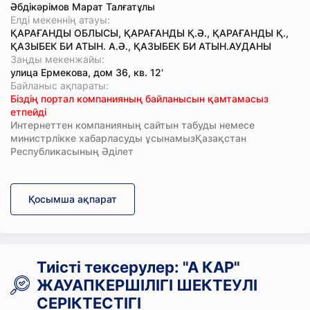
Әбдікәрімов Марат Талғатұлы
Елді мекеннің атауы:
ҚАРАҒАНДЫ ОБЛЫСЫ, ҚАРАҒАНДЫ Қ.Ә., ҚАРАҒАНДЫ Қ.,
ҚАЗЫБЕК БИ АТЫН. А.Ә., ҚАЗЫБЕК БИ АТЫН.АУДАНЫ
Заңды мекенжайы:
улица Ермекова, дом 36, кв. 12'
Байланыс ақпараты:
Біздің портал компанияның байланысын қамтамасыз
етпейді
Интернеттен компанияның сайтын табуды немесе
министрлікке хабарласуды ұсынамызҚазақстан
Республикасының Әділет
Қосымша ақпарат
Тиісті тексерулер: "А КАР"
ЖАУАПКЕРШІЛІГІ ШЕКТЕУЛІ
СЕРІКТЕСТІГІ