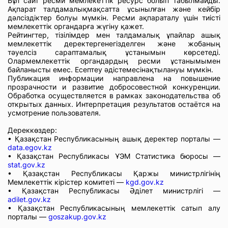
Бұл сайт ресми мемлекеттік ресурс болып табылмайды.
Ақпарат талдамалықмақсатта ұсынылған және кейбір
дәлсіздіктер болуы мүмкін. Ресми ақпараталу үшін тиісті
мемлекеттік органдарға жүгіну қажет.
Рейтингтер, тізілімдер мен талдамалық ұпайлар ашық
мемлекеттік деректергенегізделген және жобаның
тәуелсіз сараптамалық ұстанымын көрсетеді.
Олармемлекеттік органдардың ресми ұстанымымен
байланысты емес. Есептеу әдістемесінақтылануы мүмкін.
Публикация информации направлена на повышение
прозрачности и развитие добросовестной конкуренции.
Обработка осуществляется в рамках законодательства об
открытых данных. Интерпретация результатов остаётся на
усмотрение пользователя.
Дереккөздер:
• Қазақстан Республикасының ашық деректер порталы —
data.egov.kz
• Қазақстан Республикасы ҰЭМ Статистика бюросы —
stat.gov.kz
• Қазақстан Республикасы Қаржы министрлігінің
Мемлекеттік кірістер комитеті —
kgd.gov.kz
• Қазақстан Республикасы Әділет министрлігі —
adilet.gov.kz
• Қазақстан Республикасының мемлекеттік сатып алу
порталы —
goszakup.gov.kz