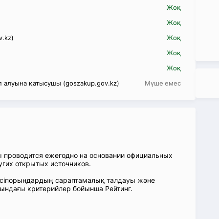
Жоқ
Жоқ
v.kz)
Жоқ
Жоқ
Жоқ
 алуына қатысушы (goszakup.gov.kz)
Мүше емес
ы проводится ежегодно на основании официальных
угих открытых источников.
: Кәсіпорындардың сараптамалық талдауы және
сындағы критерийлер бойынша Рейтинг.