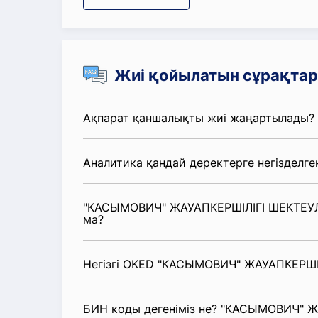
Жиі қойылатын сұрақтар
Ақпарат қаншалықты жиі жаңартылады?
Аналитика қандай деректерге негізделге
"КАСЫМОВИЧ" ЖАУАПКЕРШІЛІГІ ШЕКТЕУЛІ
ма?
Негізгі OKED "КАСЫМОВИЧ" ЖАУАПКЕРШІЛІ
БИН коды дегеніміз не? "КАСЫМОВИЧ" Ж