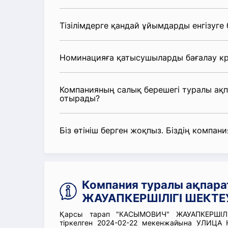
Тізілімдерге қандай ұйымдарды енгізуге
Номинацияға қатысушыларды бағалау кр
Компанияның салық берешегі туралы ақ
отырады?
Біз өтініш берген жоқпыз. Біздің компания
Компания туралы ақпар
ЖАУАПКЕРШІЛІГІ ШЕКТЕУ
Қарсы тарап "КАСЫМОВИЧ" ЖАУАПКЕРШІЛІГ
тіркелген 2024-02-22 мекенжайына УЛИ