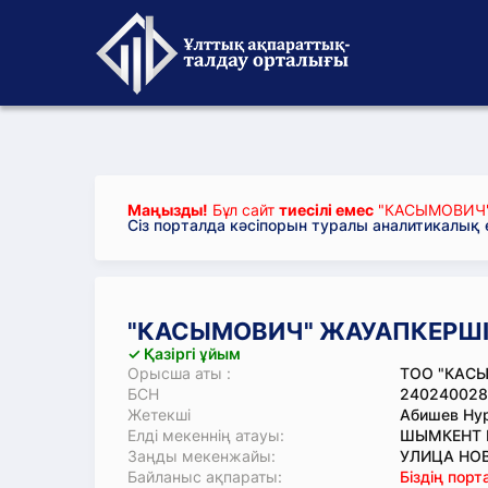
Маңызды!
Бұл сайт
тиесілі емес
"КАСЫМОВИЧ" 
Сіз порталда кәсіпорын туралы аналитикалық
"КАСЫМОВИЧ" ЖАУАПКЕРШІЛІ
✓ Қазіргі ұйым
Орысша аты :
ТОО "КАС
БСН
240240028
Жетекші
Абишев Ну
Елді мекеннің атауы:
ШЫМКЕНТ Қ
Заңды мекенжайы:
УЛИЦА НО
Байланыс ақпараты:
Біздің пор