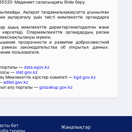
5520: Мәдениет саласындағы білім беру.
абылмайды. Ақпарат талдамалықмақсатта ұсынылған
ми ақпараталу үшін тиісті мемлекеттік органдарға
лар ашық мемлекеттік деректергенегізделген және
 көрсетеді. Олармемлекеттік органдардың ресми
емесінақтылануы мүмкін.
ышение прозрачности и развитие добросовестной
 рамках законодательства об открытых данных.
рение пользователя.
р порталы —
data.egov.kz
юросы —
stat.gov.kz
ің Мемлекеттік кірістер комитеті —
kgd.gov.kz
 —
adilet.gov.kz
тып алу порталы —
goszakup.gov.kz
асты бет
Жаңалықтар
оба туралы