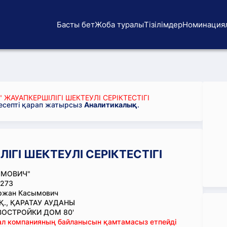
Басты бет
Жоба туралы
Тізілімдер
Номинация
ЖАУАПКЕРШІЛІГІ ШЕКТЕУЛІ СЕРІКТЕСТІГІ
 есепті қарап жатырсыз
Аналитикалық
.
ГІ ШЕКТЕУЛІ СЕРІКТЕСТІГІ
ЫМОВИЧ"
273
ржан Касымович
., ҚАРАТАУ АУДАНЫ
ВОСТРОЙКИ ДОМ 80'
тал компанияның байланысын қамтамасыз етпейді