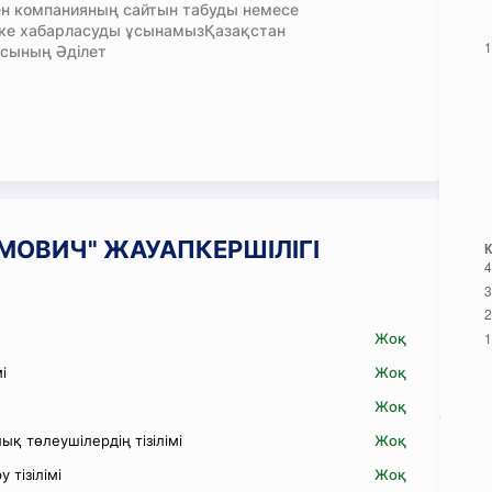
н компанияның сайтын табуды немесе
кке хабарласуды ұсынамызҚазақстан
сының Әділет
СЫМОВИЧ" ЖАУАПКЕРШІЛІГІ
Жоқ
і
Жоқ
Жоқ
қ төлеушілердің тізілімі
Жоқ
 тізілімі
Жоқ