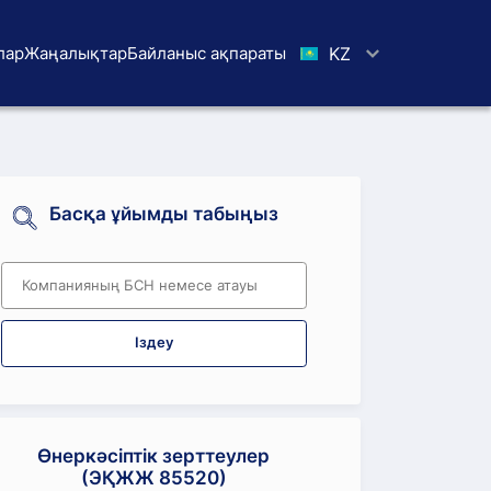
лар
Жаңалықтар
Байланыс ақпараты
KZ
Басқа ұйымды табыңыз
Іздеу
Өнеркәсіптік зерттеулер
(ЭҚЖЖ 85520)