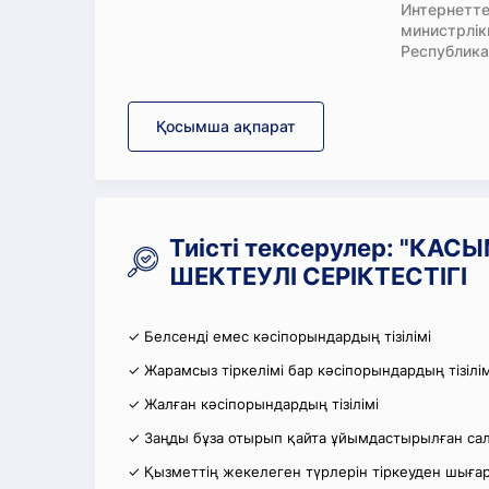
Интернетте
министрлі
Республика
Қосымша ақпарат
Тиісті тексерулер: "КА
ШЕКТЕУЛІ СЕРІКТЕСТІГІ
✓ Белсенді емес кәсіпорындардың тізілімі
✓ Жарамсыз тіркелімі бар кәсіпорындардың тізілім
✓ Жалған кәсіпорындардың тізілімі
✓ Заңды бұза отырып қайта ұйымдастырылған салы
✓ Қызметтің жекелеген түрлерін тіркеуден шығару