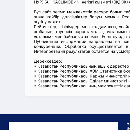
НУРЖАН КАСЫМОВИЧ, негізгі қызметі (ЭҚЖЖ) 8
Бұл сайт ресми мемлекеттік ресурс болып т
және кейбір дәлсіздіктер болуы мүмкін. Рес
жүгіну қажет.
Рейтингтер, тізілімдер мен талдамалық ұпай
жобаның тәуелсіз сараптамалық ұстанымын
ұстанымымен байланысты емес. Есептеу әдіст
Публикация информации направлена на пов
конкуренции. Обработка осуществляется в
Интерпретация результатов остаётся на усмот
Дереккөздер:
• Қазақстан Республикасының ашық деректе
• Қазақстан Республикасы ҰЭМ Статистика б
• Қазақстан Республикасы Қаржы министрлігін
• Қазақстан Республикасы Әділет министрлігі
• Қазақстан Республикасының мемлекеттік са
Б
Ж