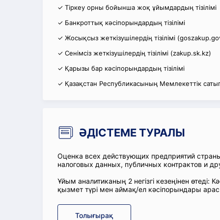
✓ Тіркеу орны бойынша жоқ ұйымдардың тізілімі
✓ Банкроттық кәсіпорындардың тізілімі
✓ Жосықсыз жеткізушілердің тізілімі (goszakup.go
✓ Сенімсіз жеткізушілердің тізілімі (zakup.sk.kz)
✓ Қарызы бар кәсіпорындардың тізілімі
✓ Қазақстан Республикасының Мемлекеттік сатып
ӘДІСТЕМЕ ТУРАЛЫ
Оценка всех действующих предприятий стран
налоговых данных, публичных контрактов и др
Ұйым аналитиканың 2 негізгі кезеңінен өтеді
қызмет түрі мен аймақ/ел кәсіпорындары ара
Толығырақ