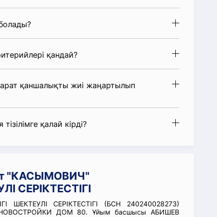
 болады?
итерийлері қандай?
парат қаншалықты жиі жаңартылып
 тізілімге қалай кірді?
ат "КАСЫМОВИЧ"
ЛІ СЕРІКТЕСТІГІ
І ШЕКТЕУЛІ СЕРІКТЕСТІГІ (БСН 240240028273)
ЦА НОВОСТРОЙКИ ДОМ 80. Ұйым басшысы АБИШЕВ