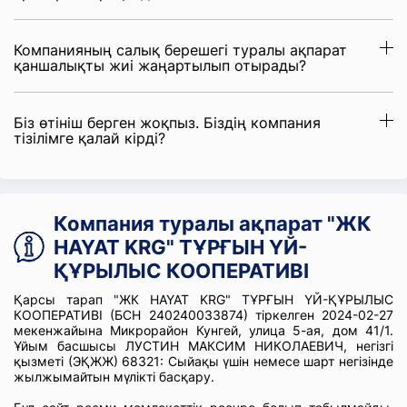
Компанияның салық берешегі туралы ақпарат
қаншалықты жиі жаңартылып отырады?
Біз өтініш берген жоқпыз. Біздің компания
тізілімге қалай кірді?
Компания туралы ақпарат "ЖК
HAYAT KRG" ТҰРҒЫН ҮЙ-
ҚҰРЫЛЫС КООПЕРАТИВІ
Қарсы тарап "ЖК HAYAT KRG" ТҰРҒЫН ҮЙ-ҚҰРЫЛЫС
КООПЕРАТИВІ (БСН 240240033874) тіркелген 2024-02-27
мекенжайына Микрорайон Кунгей, улица 5-ая, дом 41/1.
Ұйым басшысы ЛУСТИН МАКСИМ НИКОЛАЕВИЧ, негізгі
қызметі (ЭҚЖЖ) 68321: Сыйақы үшін немесе шарт негізінде
жылжымайтын мүлікті басқару.