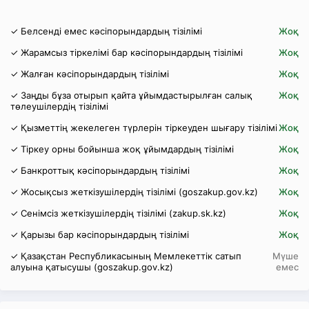
✓ Белсенді емес кәсіпорындардың тізілімі
Жоқ
✓ Жарамсыз тіркелімі бар кәсіпорындардың тізілімі
Жоқ
✓ Жалған кәсіпорындардың тізілімі
Жоқ
✓ Заңды бұза отырып қайта ұйымдастырылған салық
Жоқ
төлеушілердің тізілімі
✓ Қызметтің жекелеген түрлерін тіркеуден шығару тізілімі
Жоқ
✓ Тіркеу орны бойынша жоқ ұйымдардың тізілімі
Жоқ
✓ Банкроттық кәсіпорындардың тізілімі
Жоқ
✓ Жосықсыз жеткізушілердің тізілімі (goszakup.gov.kz)
Жоқ
✓ Сенімсіз жеткізушілердің тізілімі (zakup.sk.kz)
Жоқ
✓ Қарызы бар кәсіпорындардың тізілімі
Жоқ
✓ Қазақстан Республикасының Мемлекеттік сатып
Мүше
алуына қатысушы (goszakup.gov.kz)
емес