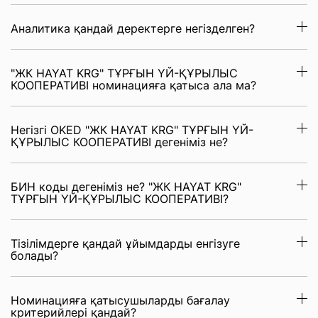
Аналитика қандай деректерге негізделген?
"ЖК HAYAT KRG" ТҰРҒЫН ҮЙ-ҚҰРЫЛЫС
КООПЕРАТИВІ номинацияға қатыса ала ма?
Негізгі OKED "ЖК HAYAT KRG" ТҰРҒЫН ҮЙ-
ҚҰРЫЛЫС КООПЕРАТИВІ дегеніміз не?
БИН коды дегеніміз не? "ЖК HAYAT KRG"
ТҰРҒЫН ҮЙ-ҚҰРЫЛЫС КООПЕРАТИВІ?
Тізілімдерге қандай ұйымдарды енгізуге
болады?
Номинацияға қатысушыларды бағалау
критерийлері қандай?