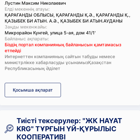
Лустин Максим Николаевич
Елді мекеннің атауы:
ҚАРАҒАНДЫ ОБЛЫСЫ, ҚАРАҒАНДЫ Қ.Ә., ҚАРАҒАНДЫ Қ.,
ҚАЗЫБЕК БИ АТЫН. А.Ә., ҚАЗЫБЕК БИ АТЫН.АУДАНЫ
Заңды мекенжайы:
Микрорайон Кунгей, улица 5-ая, дом 41/1'
Байланыс ақпараты:
Біздің портал компанияның байланысын қамтамасыз
етпейді
Интернеттен компанияның сайтын табуды немесе
министрлікке хабарласуды ұсынамызҚазақстан
Республикасының Әділет
Қосымша ақпарат
Тиісті тексерулер: "ЖК HAYAT
KRG" ТҰРҒЫН ҮЙ-ҚҰРЫЛЫС
КООПЕРАТИВІ