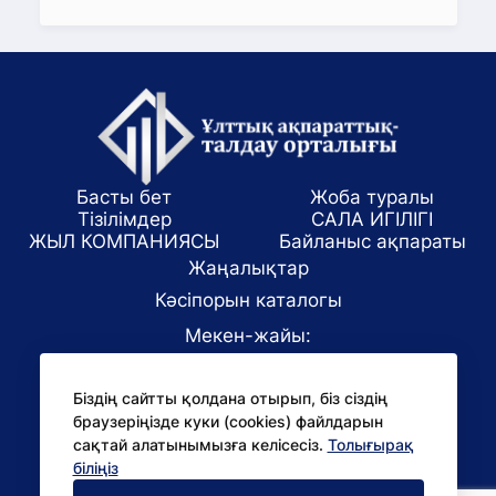
Басты бет
Жоба туралы
Тізілімдер
САЛА ИГІЛІГІ
ЖЫЛ КОМПАНИЯСЫ
Байланыс ақпараты
Жаңалықтар
Кәсіпорын каталогы
Мекен-жайы:
Алматы қаласы, ул. Маркова 61/1
Біздің сайтты қолдана отырып, біз сіздің
E-mail:
браузеріңізде куки (cookies) файлдарын
office@niac.kz
сақтай алатынымызға келісесіз.
Толығырақ
БАҚ үшін:
біліңіз