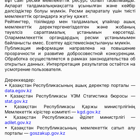
Бұл сайт ресми мемлекеттік ресурс болып табылмайды.
Ақпарат талдамалықмақсатта ұсынылған және кейбір
дәлсіздіктер болуы мүмкін. Ресми ақпараталу үшін тиісті
мемлекеттік органдарға жүгіну қажет.
Рейтингтер, тізілімдер мен талдамалық ұпайлар ашық
мемлекеттік деректергенегізделген және жобаның
тәуелсіз сараптамалық ұстанымын көрсетеді.
Олармемлекеттік органдардың ресми ұстанымымен
байланысты емес. Есептеу әдістемесінақтылануы мүмкін.
Публикация информации направлена на повышение
прозрачности и развитие добросовестной конкуренции.
Обработка осуществляется в рамках законодательства об
открытых данных. Интерпретация результатов остаётся на
усмотрение пользователя.
Дереккөздер:
• Қазақстан Республикасының ашық деректер порталы —
data.egov.kz
• Қазақстан Республикасы ҰЭМ Статистика бюросы —
stat.gov.kz
• Қазақстан Республикасы Қаржы министрлігінің
Мемлекеттік кірістер комитеті —
kgd.gov.kz
• Қазақстан Республикасы Әділет министрлігі —
adilet.gov.kz
• Қазақстан Республикасының мемлекеттік сатып алу
порталы —
goszakup.gov.kz