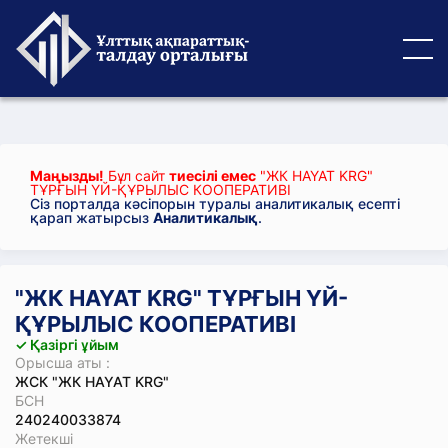
Маңызды!
Бұл сайт
тиесілі емес
"ЖК HAYAT KRG"
ТҰРҒЫН ҮЙ-ҚҰРЫЛЫС КООПЕРАТИВІ
Сіз порталда кәсіпорын туралы аналитикалық есепті
қарап жатырсыз
Аналитикалық
.
"ЖК HAYAT KRG" ТҰРҒЫН ҮЙ-
ҚҰРЫЛЫС КООПЕРАТИВІ
✓ Қазіргі ұйым
Орысша аты :
ЖСК "ЖК HAYAT KRG"
БСН
240240033874
Жетекші