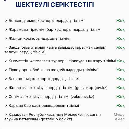
ШЕКТЕУЛІ СЕРІКТЕСТІГІ
✓ Белсенді емес кәсіпорындардың тізілімі
Жоқ
✓ Жарамсыз тіркелімі бар кәсіпорындардың тізілімі
Жоқ
✓ Жалған кәсіпорындардың тізілімі
Жоқ
✓ Заңды бұза отырып қайта ұйымдастырылған салық
Жоқ
төлеушілердің тізілімі
✓ Қызметтің жекелеген түрлерін тіркеуден шығару тізілімі
Жоқ
✓ Тіркеу орны бойынша жоқ ұйымдардың тізілімі
Жоқ
✓ Банкроттық кәсіпорындардың тізілімі
Жоқ
✓ Жосықсыз жеткізушілердің тізілімі (goszakup.gov.kz)
Жоқ
✓ Сенімсіз жеткізушілердің тізілімі (zakup.sk.kz)
Жоқ
✓ Қарызы бар кәсіпорындардың тізілімі
Жоқ
✓ Қазақстан Республикасының Мемлекеттік сатып
Мүше
алуына қатысушы (goszakup.gov.kz)
емес