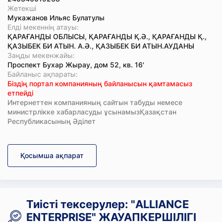
Жетекші
Мукажанов Ильяс Булатулы
Елді мекеннің атауы:
ҚАРАҒАНДЫ ОБЛЫСЫ, ҚАРАҒАНДЫ Қ.Ә., ҚАРАҒАНДЫ Қ.,
ҚАЗЫБЕК БИ АТЫН. А.Ә., ҚАЗЫБЕК БИ АТЫН.АУДАНЫ
Заңды мекенжайы:
Проспект Бухар Жырау, дом 52, кв. 16'
Байланыс ақпараты:
Біздің портал компанияның байланысын қамтамасыз
етпейді
Интернеттен компанияның сайтын табуды немесе
министрлікке хабарласуды ұсынамызҚазақстан
Республикасының Әділет
Қосымша ақпарат
Тиісті тексерулер: "ALLIANCE
ENTERPRISE" ЖАУАПКЕРШІЛІГІ