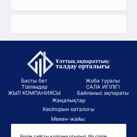
Басты бет
Жоба туралы
Тізілімдер
САЛА ИГІЛІГІ
ЖЫЛ КОМПАНИЯСЫ
Байланыс ақпараты
Жаңалықтар
Кәсіпорын каталогы
Мекен-жайы:
Алматы қаласы, ул. Маркова 61/1
Біздің сайтты қолдана отырып, біз сіздің