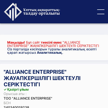
Маңызды!
Бұл сайт
тиесілі емес
"ALLIANCE
ENTERPRISE" ЖАУАПКЕРШІЛІГІ ШЕКТЕУЛІ СЕРІКТЕСТІГІ
Сіз порталда кәсіпорын туралы аналитикалық есепті
қарап жатырсыз
Аналитикалық
.
"ALLIANCE ENTERPRISE"
ЖАУАПКЕРШІЛІГІ ШЕКТЕУЛІ
СЕРІКТЕСТІГІ
✓ Қазіргі ұйым
Орысша аты :
ТОО "ALLIANCE ENTERPRISE"
БСН
240340019238