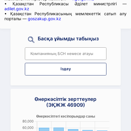
• Қазақстан Республикасы Әділет министрлігі —
adilet.gov.kz
• Қазақстан Республикасының мемлекеттік сатып алу
порталы —
goszakup.gov.kz
Басқа ұйымды табыңыз
Іздеу
Өнеркәсіптік зерттеулер
(ЭҚЖЖ 46909)