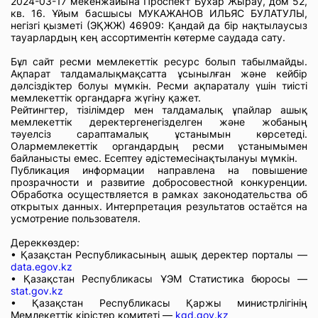
2024-03-17 мекенжайына Проспект Бухар Жырау, дом 52,
кв. 16. Ұйым басшысы МУКАЖАНОВ ИЛЬЯС БУЛАТУЛЫ,
негізгі қызметі (ЭҚЖЖ) 46909: Қандай да бір нақтылаусыз
тауарлардың кең ассортиментін көтерме саудада сату.
Бұл сайт ресми мемлекеттік ресурс болып табылмайды.
Ақпарат талдамалықмақсатта ұсынылған және кейбір
дәлсіздіктер болуы мүмкін. Ресми ақпараталу үшін тиісті
мемлекеттік органдарға жүгіну қажет.
Рейтингтер, тізілімдер мен талдамалық ұпайлар ашық
мемлекеттік деректергенегізделген және жобаның
тәуелсіз сараптамалық ұстанымын көрсетеді.
Олармемлекеттік органдардың ресми ұстанымымен
байланысты емес. Есептеу әдістемесінақтылануы мүмкін.
Публикация информации направлена на повышение
прозрачности и развитие добросовестной конкуренции.
Обработка осуществляется в рамках законодательства об
открытых данных. Интерпретация результатов остаётся на
усмотрение пользователя.
Дереккөздер:
• Қазақстан Республикасының ашық деректер порталы —
data.egov.kz
• Қазақстан Республикасы ҰЭМ Статистика бюросы —
stat.gov.kz
• Қазақстан Республикасы Қаржы министрлігінің
Мемлекеттік кірістер комитеті —
kgd.gov.kz