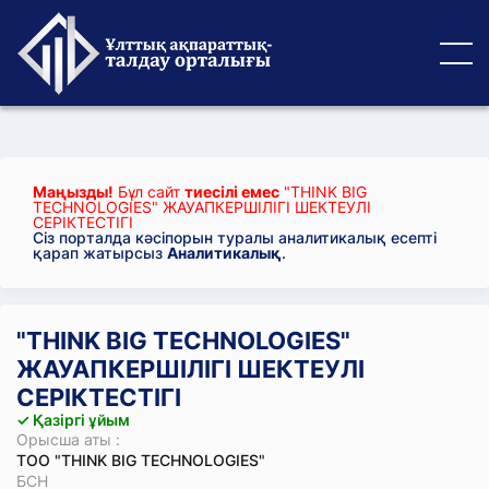
Маңызды!
Бұл сайт
тиесілі емес
"THINK BIG
TECHNOLOGIES" ЖАУАПКЕРШІЛІГІ ШЕКТЕУЛІ
СЕРІКТЕСТІГІ
Сіз порталда кәсіпорын туралы аналитикалық есепті
қарап жатырсыз
Аналитикалық
.
"THINK BIG TECHNOLOGIES"
ЖАУАПКЕРШІЛІГІ ШЕКТЕУЛІ
СЕРІКТЕСТІГІ
✓ Қазіргі ұйым
Орысша аты :
ТОО "THINK BIG TECHNOLOGIES"
БСН