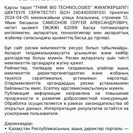
Қарсы тарап "THINK BIG TECHNOLOGIES" ЖАУАПКЕРШІЛІГІ
ШЕКТЕУЛІ СЕРІКТЕСТІГІ (БСН 240440009155) тіркелген
2024-04-05 мекенжайына улица Алалыкина, строение 12.
Ұйым басшысы САМСОНОВ СЕРГЕЙ АЛЕКСАНДРОВИЧ,
негізгі қызметі (ЭҚЖЖ) 62099: Басқа топтамаларға
енгізілмеген, ақпараттық технологиялар мен ақпараттық
жүйелер саласындағы қызметтің басқа да түрлері.
Бұл сайт ресми мемлекеттік ресурс болып табылмайды.
Ақпарат талдамалықмақсатта ұсынылған және кейбір
дәлсіздіктер болуы мүмкін. Ресми ақпараталу үшін тиісті
мемлекеттік органдарға жүгіну қажет.
Рейтингтер, тізілімдер мен талдамалық ұпайлар ашық
мемлекеттік деректергенегізделген және жобаның
тәуелсіз сараптамалық ұстанымын көрсетеді.
Олармемлекеттік органдардың ресми ұстанымымен
байланысты емес. Есептеу әдістемесінақтылануы мүмкін.
Публикация информации направлена на повышение
прозрачности и развитие добросовестной конкуренции.
Обработка осуществляется в рамках законодательства об
открытых данных. Интерпретация результатов остаётся на
усмотрение пользователя.
Дереккөздер:
• Қазақстан Республикасының ашық деректер порталы —