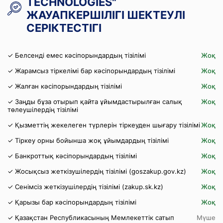
TECHNOLOGIES"
ЖАУАПКЕРШІЛІГІ ШЕКТЕУЛІ
СЕРІКТЕСТІГІ
✓ Белсенді емес кәсіпорындардың тізілімі
Жоқ
✓ Жарамсыз тіркелімі бар кәсіпорындардың тізілімі
Жоқ
✓ Жалған кәсіпорындардың тізілімі
Жоқ
✓ Заңды бұза отырып қайта ұйымдастырылған салық
Жоқ
төлеушілердің тізілімі
✓ Қызметтің жекелеген түрлерін тіркеуден шығару тізілімі
Жоқ
✓ Тіркеу орны бойынша жоқ ұйымдардың тізілімі
Жоқ
✓ Банкроттық кәсіпорындардың тізілімі
Жоқ
✓ Жосықсыз жеткізушілердің тізілімі (goszakup.gov.kz)
Жоқ
✓ Сенімсіз жеткізушілердің тізілімі (zakup.sk.kz)
Жоқ
✓ Қарызы бар кәсіпорындардың тізілімі
Жоқ
✓ Қазақстан Республикасының Мемлекеттік сатып
Мүше