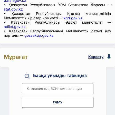
data.egov.kz
• Қазақстан Республикасы ҰЭМ Статистика бюросы —
stat.gov.kz
• Қазақстан Республикасы Қаржы министрлігінің
Мемлекеттік кірістер комитеті —
kgd.gov.kz
• Қазақстан Республикасы Әділет министрлігі —
adilet.gov.kz
• Қазақстан Республикасының мемлекеттік сатып алу
порталы —
goszakup.gov.kz
Мұрағат
Көрсету
Басқа ұйымды табыңыз
Іздеу