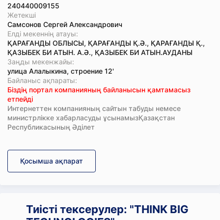
240440009155
Жетекші
Самсонов Сергей Александрович
Елді мекеннің атауы:
ҚАРАҒАНДЫ ОБЛЫСЫ, ҚАРАҒАНДЫ Қ.Ә., ҚАРАҒАНДЫ Қ.,
ҚАЗЫБЕК БИ АТЫН. А.Ә., ҚАЗЫБЕК БИ АТЫН.АУДАНЫ
Заңды мекенжайы:
улица Алалыкина, строение 12'
Байланыс ақпараты:
Біздің портал компанияның байланысын қамтамасыз
етпейді
Интернеттен компанияның сайтын табуды немесе
министрлікке хабарласуды ұсынамызҚазақстан
Республикасының Әділет
Қосымша ақпарат
Тиісті тексерулер: "THINK BIG