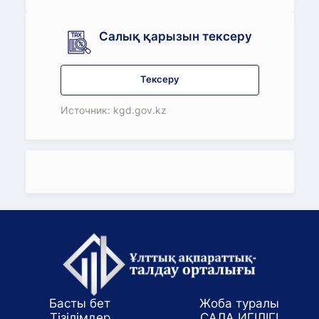
Салық қарызын тексеру
Тексеру
Источник: kgd.gov.kz
Басты бет
Жоба туралы
Тізілімдер
САЛА ИГІЛІГІ