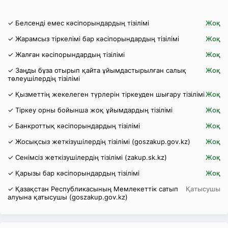
✓ Белсенді емес кәсіпорындардың тізілімі
Жоқ
✓ Жарамсыз тіркелімі бар кәсіпорындардың тізілімі
Жоқ
✓ Жалған кәсіпорындардың тізілімі
Жоқ
✓ Заңды бұза отырып қайта ұйымдастырылған салық
Жоқ
төлеушілердің тізілімі
✓ Қызметтің жекелеген түрлерін тіркеуден шығару тізілімі
Жоқ
✓ Тіркеу орны бойынша жоқ ұйымдардың тізілімі
Жоқ
✓ Банкроттық кәсіпорындардың тізілімі
Жоқ
✓ Жосықсыз жеткізушілердің тізілімі (goszakup.gov.kz)
Жоқ
✓ Сенімсіз жеткізушілердің тізілімі (zakup.sk.kz)
Жоқ
✓ Қарызы бар кәсіпорындардың тізілімі
Жоқ
✓ Қазақстан Республикасының Мемлекеттік сатып
Қатысушы
алуына қатысушы (goszakup.gov.kz)