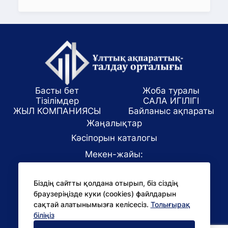
Басты бет
Жоба туралы
Тізілімдер
САЛА ИГІЛІГІ
ЖЫЛ КОМПАНИЯСЫ
Байланыс ақпараты
Жаңалықтар
Кәсіпорын каталогы
Мекен-жайы:
Алматы қаласы, ул. Маркова 61/1
Біздің сайтты қолдана отырып, біз сіздің
E-mail:
браузеріңізде куки (cookies) файлдарын
office@niac.kz
сақтай алатынымызға келісесіз.
Толығырақ
БАҚ үшін:
біліңіз