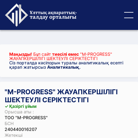
Маңызды!
Бұл сайт
тиесілі емес
"M-PROGRESS"
ЖАУАПКЕРШІЛІГІ ШЕКТЕУЛІ СЕРІКТЕСТІГІ
Сіз порталда кәсіпорын туралы аналитикалық есепті
қарап жатырсыз
Аналитикалық
.
"M-PROGRESS" ЖАУАПКЕРШІЛІГІ
ШЕКТЕУЛІ СЕРІКТЕСТІГІ
✓ Қазіргі ұйым
Орысша аты :
ТОО "M-PROGRESS"
БСН
240440016207
Жетекші