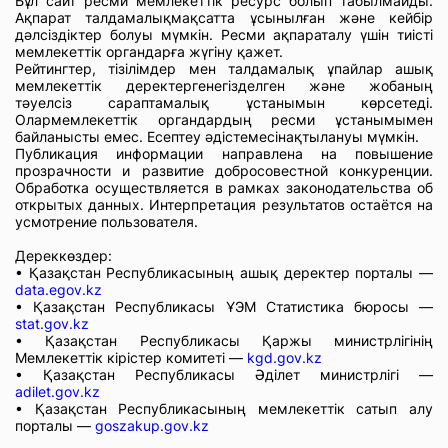
Бұл сайт ресми мемлекеттік ресурс болып табылмайды.
Ақпарат талдамалықмақсатта ұсынылған және кейбір
дәлсіздіктер болуы мүмкін. Ресми ақпараталу үшін тиісті
мемлекеттік органдарға жүгіну қажет.
Рейтингтер, тізілімдер мен талдамалық ұпайлар ашық
мемлекеттік деректергенегізделген және жобаның
тәуелсіз сараптамалық ұстанымын көрсетеді.
Олармемлекеттік органдардың ресми ұстанымымен
байланысты емес. Есептеу әдістемесінақтылануы мүмкін.
Публикация информации направлена на повышение
прозрачности и развитие добросовестной конкуренции.
Обработка осуществляется в рамках законодательства об
открытых данных. Интерпретация результатов остаётся на
усмотрение пользователя.
Дереккөздер:
• Қазақстан Республикасының ашық деректер порталы —
data.egov.kz
• Қазақстан Республикасы ҰЭМ Статистика бюросы —
stat.gov.kz
• Қазақстан Республикасы Қаржы министрлігінің
Мемлекеттік кірістер комитеті —
kgd.gov.kz
• Қазақстан Республикасы Әділет министрлігі —
adilet.gov.kz
• Қазақстан Республикасының мемлекеттік сатып алу
порталы —
goszakup.gov.kz