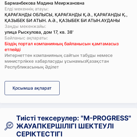
Барманбекова Мадина Меиржановна
Елді мекеннің атауы:
ҚАРАҒАНДЫ ОБЛЫСЫ, ҚАРАҒАНДЫ Қ.Ә., ҚАРАҒАНДЫ Қ.,
ҚАЗЫБЕК БИ АТЫН. А.Ә., ҚАЗЫБЕК БИ АТЫН.АУДАНЫ
Заңды мекенжайы:
улица Рыскулова, дом 17, кв. 38'
Байланыс ақпараты:
Біздің портал компанияның байланысын қамтамасыз
етпейді
Интернеттен компанияның сайтын табуды немесе
министрлікке хабарласуды ұсынамызҚазақстан
Республикасының Әділет
Қосымша ақпарат
Тиісті тексерулер: "M-PROGRESS"
ЖАУАПКЕРШІЛІГІ ШЕКТЕУЛІ
СЕРІКТЕСТІГІ