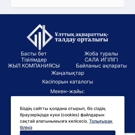
Басты бет
Жоба туралы
Тізілімдер
САЛА ИГІЛІГІ
ЖЫЛ КОМПАНИЯСЫ
Байланыс ақпараты
Жаңалықтар
Кәсіпорын каталогы
Мекен-жайы:
Алматы қаласы, ул. Маркова 61/1
Біздің сайтты қолдана отырып, біз сіздің
E-mail:
браузеріңізде куки (cookies) файлдарын
office@niac.kz
сақтай алатынымызға келісесіз.
Толығырақ
БАҚ үшін:
біліңіз