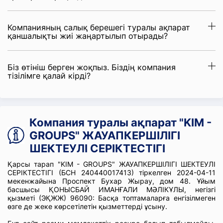
Компанияның салық берешегі туралы ақпарат
қаншалықты жиі жаңартылып отырады?
Біз өтініш берген жоқпыз. Біздің компания
тізілімге қалай кірді?
Компания туралы ақпарат "KIM -
GROUPS" ЖАУАПКЕРШІЛІГІ
ШЕКТЕУЛІ СЕРІКТЕСТІГІ
Қарсы тарап "KIM - GROUPS" ЖАУАПКЕРШІЛІГІ ШЕКТЕУЛІ
СЕРІКТЕСТІГІ (БСН 240440017413) тіркелген 2024-04-11
мекенжайына Проспект Бухар Жырау, дом 48. Ұйым
басшысы ҚОНЫСБАЙ ИМАНҒАЛИ МӘЛІКҰЛЫ, негізгі
қызметі (ЭҚЖЖ) 96090: Басқа топтамаларға енгізілмеген
өзге де жеке көрсетілетін қызметтерді ұсыну.