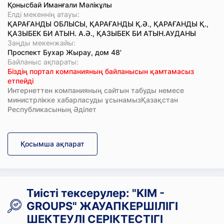
Қонысбай Иманғали Мәлікұлы
Елді мекеннің атауы:
ҚАРАҒАНДЫ ОБЛЫСЫ, ҚАРАҒАНДЫ Қ.Ә., ҚАРАҒАНДЫ Қ.,
ҚАЗЫБЕК БИ АТЫН. А.Ә., ҚАЗЫБЕК БИ АТЫН.АУДАНЫ
Заңды мекенжайы:
Проспект Бухар Жырау, дом 48'
Байланыс ақпараты:
Біздің портал компанияның байланысын қамтамасыз
етпейді
Интернеттен компанияның сайтын табуды немесе
министрлікке хабарласуды ұсынамызҚазақстан
Республикасының Әділет
Қосымша ақпарат
Тиісті тексерулер: "KIM -
GROUPS" ЖАУАПКЕРШІЛІГІ
ШЕКТЕУЛІ СЕРІКТЕСТІГІ