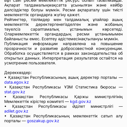
Бұл сайт ресми мемлекеттік ресурс болып табылмайды.
Ақпарат талдамалықмақсатта ұсынылған және кейбір
дәлсіздіктер болуы мүмкін. Ресми ақпараталу үшін тиісті
мемлекеттік органдарға жүгіну қажет.
Рейтингтер, тізілімдер мен талдамалық ұпайлар ашық
мемлекеттік деректергенегізделген және жобаның
тәуелсіз сараптамалық ұстанымын көрсетеді.
Олармемлекеттік органдардың ресми ұстанымымен
байланысты емес. Есептеу әдістемесінақтылануы мүмкін.
Публикация информации направлена на повышение
прозрачности и развитие добросовестной конкуренции.
Обработка осуществляется в рамках законодательства об
открытых данных. Интерпретация результатов остаётся на
усмотрение пользователя.
Дереккөздер:
• Қазақстан Республикасының ашық деректер порталы —
data.egov.kz
• Қазақстан Республикасы ҰЭМ Статистика бюросы —
stat.gov.kz
• Қазақстан Республикасы Қаржы министрлігінің
Мемлекеттік кірістер комитеті —
kgd.gov.kz
• Қазақстан Республикасы Әділет министрлігі —
adilet.gov.kz
• Қазақстан Республикасының мемлекеттік сатып алу
порталы —
goszakup.gov.kz