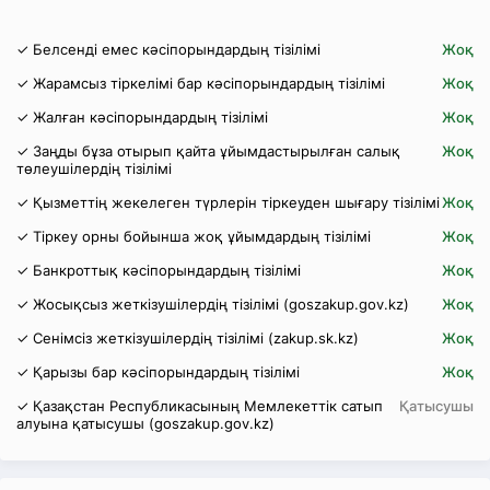
✓ Белсенді емес кәсіпорындардың тізілімі
Жоқ
✓ Жарамсыз тіркелімі бар кәсіпорындардың тізілімі
Жоқ
✓ Жалған кәсіпорындардың тізілімі
Жоқ
✓ Заңды бұза отырып қайта ұйымдастырылған салық
Жоқ
төлеушілердің тізілімі
✓ Қызметтің жекелеген түрлерін тіркеуден шығару тізілімі
Жоқ
✓ Тіркеу орны бойынша жоқ ұйымдардың тізілімі
Жоқ
✓ Банкроттық кәсіпорындардың тізілімі
Жоқ
✓ Жосықсыз жеткізушілердің тізілімі (goszakup.gov.kz)
Жоқ
✓ Сенімсіз жеткізушілердің тізілімі (zakup.sk.kz)
Жоқ
✓ Қарызы бар кәсіпорындардың тізілімі
Жоқ
✓ Қазақстан Республикасының Мемлекеттік сатып
Қатысушы
алуына қатысушы (goszakup.gov.kz)