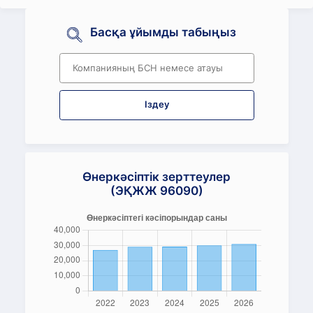
Басқа ұйымды табыңыз
Іздеу
Өнеркәсіптік зерттеулер
(ЭҚЖЖ 96090)