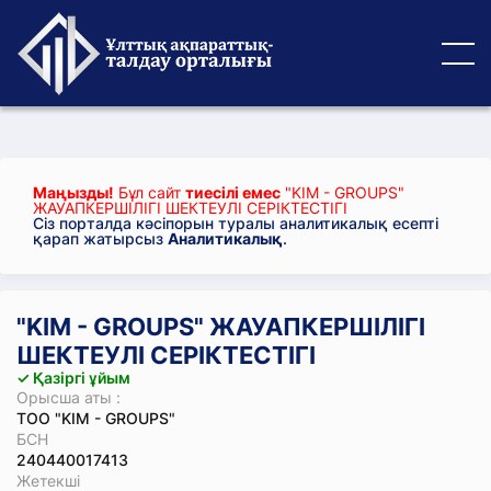
Маңызды!
Бұл сайт
тиесілі емес
"KIM - GROUPS"
ЖАУАПКЕРШІЛІГІ ШЕКТЕУЛІ СЕРІКТЕСТІГІ
Сіз порталда кәсіпорын туралы аналитикалық есепті
қарап жатырсыз
Аналитикалық
.
"KIM - GROUPS" ЖАУАПКЕРШІЛІГІ
ШЕКТЕУЛІ СЕРІКТЕСТІГІ
✓ Қазіргі ұйым
Орысша аты :
ТОО "KIM - GROUPS"
БСН
240440017413
Жетекші