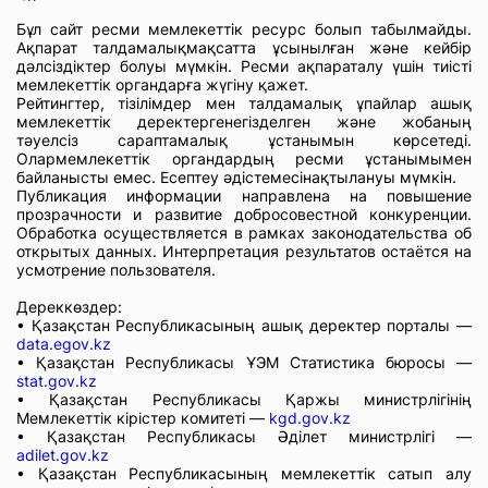
Бұл сайт ресми мемлекеттік ресурс болып табылмайды.
Ақпарат талдамалықмақсатта ұсынылған және кейбір
дәлсіздіктер болуы мүмкін. Ресми ақпараталу үшін тиісті
мемлекеттік органдарға жүгіну қажет.
Рейтингтер, тізілімдер мен талдамалық ұпайлар ашық
мемлекеттік деректергенегізделген және жобаның
тәуелсіз сараптамалық ұстанымын көрсетеді.
Олармемлекеттік органдардың ресми ұстанымымен
байланысты емес. Есептеу әдістемесінақтылануы мүмкін.
Публикация информации направлена на повышение
прозрачности и развитие добросовестной конкуренции.
Обработка осуществляется в рамках законодательства об
открытых данных. Интерпретация результатов остаётся на
усмотрение пользователя.
Дереккөздер:
• Қазақстан Республикасының ашық деректер порталы —
data.egov.kz
• Қазақстан Республикасы ҰЭМ Статистика бюросы —
stat.gov.kz
• Қазақстан Республикасы Қаржы министрлігінің
Мемлекеттік кірістер комитеті —
kgd.gov.kz
• Қазақстан Республикасы Әділет министрлігі —
adilet.gov.kz
• Қазақстан Республикасының мемлекеттік сатып алу