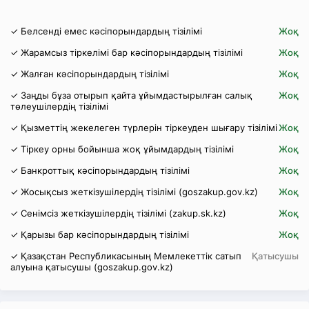
✓ Белсенді емес кәсіпорындардың тізілімі
Жоқ
✓ Жарамсыз тіркелімі бар кәсіпорындардың тізілімі
Жоқ
✓ Жалған кәсіпорындардың тізілімі
Жоқ
✓ Заңды бұза отырып қайта ұйымдастырылған салық
Жоқ
төлеушілердің тізілімі
✓ Қызметтің жекелеген түрлерін тіркеуден шығару тізілімі
Жоқ
✓ Тіркеу орны бойынша жоқ ұйымдардың тізілімі
Жоқ
✓ Банкроттық кәсіпорындардың тізілімі
Жоқ
✓ Жосықсыз жеткізушілердің тізілімі (goszakup.gov.kz)
Жоқ
✓ Сенімсіз жеткізушілердің тізілімі (zakup.sk.kz)
Жоқ
✓ Қарызы бар кәсіпорындардың тізілімі
Жоқ
✓ Қазақстан Республикасының Мемлекеттік сатып
Қатысушы
алуына қатысушы (goszakup.gov.kz)