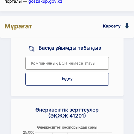
порталы —
goszakup.gov.kz
Мұрағат
Көрсету
Басқа ұйымды табыңыз
Іздеу
Өнеркәсіптік зерттеулер
(ЭҚЖЖ 41201)