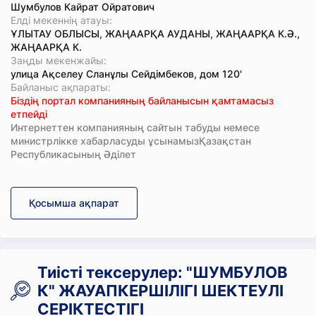
Шумбулов Кайрат Ойратович
Елді мекеннің атауы:
ҰЛЫТАУ ОБЛЫСЫ, ЖАҢААРҚА АУДАНЫ, ЖАҢААРҚА К.Ә.,
ЖАҢААРҚА К.
Заңды мекенжайы:
улица Ақселеу Сланұлы Сейдімбеков, дом 120'
Байланыс ақпараты:
Біздің портал компанияның байланысын қамтамасыз
етпейді
Интернеттен компанияның сайтын табуды немесе
министрлікке хабарласуды ұсынамызҚазақстан
Республикасының Әділет
Қосымша ақпарат
Тиісті тексерулер: "ШУМБУЛОВ
К" ЖАУАПКЕРШІЛІГІ ШЕКТЕУЛІ
СЕРІКТЕСТІГІ