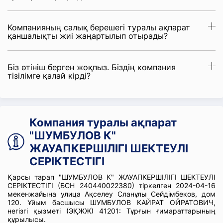
Компанияның салық берешегі туралы ақпарат
қаншалықты жиі жаңартылып отырады?
Біз өтініш берген жоқпыз. Біздің компания
тізілімге қалай кірді?
Компания туралы ақпарат
"ШУМБУЛОВ К"
ЖАУАПКЕРШІЛІГІ ШЕКТЕУЛІ
СЕРІКТЕСТІГІ
Қарсы тарап "ШУМБУЛОВ К" ЖАУАПКЕРШІЛІГІ ШЕКТЕУЛІ
СЕРІКТЕСТІГІ (БСН 240440022380) тіркелген 2024-04-16
мекенжайына улица Ақселеу Сланұлы Сейдімбеков, дом
120. Ұйым басшысы ШУМБУЛОВ КАЙРАТ ОЙРАТОВИЧ,
негізгі қызметі (ЭҚЖЖ) 41201: Тұрғын ғимараттарының
құрылысы.