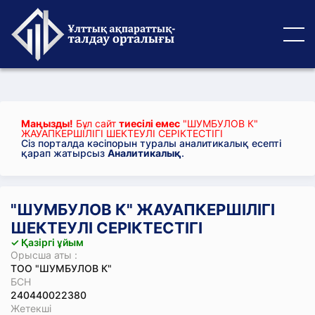
Маңызды!
Бұл сайт
тиесілі емес
"ШУМБУЛОВ К"
ЖАУАПКЕРШІЛІГІ ШЕКТЕУЛІ СЕРІКТЕСТІГІ
Сіз порталда кәсіпорын туралы аналитикалық есепті
қарап жатырсыз
Аналитикалық
.
"ШУМБУЛОВ К" ЖАУАПКЕРШІЛІГІ
ШЕКТЕУЛІ СЕРІКТЕСТІГІ
✓ Қазіргі ұйым
Орысша аты :
ТОО "ШУМБУЛОВ К"
БСН
240440022380
Жетекші