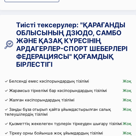
Тиісті тексерулер: "ҚАРАҒАНДЫ
ОБЛЫСЫНЫҢ ДЗЮДО, САМБО
ЖӘНЕ ҚАЗАҚ КҮРЕСІНІҢ
АРДАГЕРЛЕР-СПОРТ ШЕБЕРЛЕРІ
ФЕДЕРАЦИЯСЫ" ҚОҒАМДЫҚ
БІРЛЕСТІГІ
✓ Белсенді емес кәсіпорындардың тізілімі
Жоқ
✓ Жарамсыз тіркелімі бар кәсіпорындардың тізілімі
Жоқ
✓ Жалған кәсіпорындардың тізілімі
Жоқ
✓ Заңды бұза отырып қайта ұйымдастырылған салық
Жоқ
төлеушілердің тізілімі
✓ Қызметтің жекелеген түрлерін тіркеуден шығару тізілімі
Жоқ
✓ Тіркеу орны бойынша жоқ ұйымдардың тізілімі
Жоқ