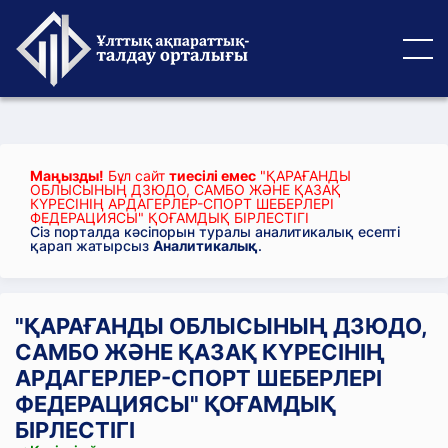
Маңызды!
Бұл сайт
тиесілі емес
"ҚАРАҒАНДЫ
ОБЛЫСЫНЫҢ ДЗЮДО, САМБО ЖӘНЕ ҚАЗАҚ
КҮРЕСІНІҢ АРДАГЕРЛЕР-СПОРТ ШЕБЕРЛЕРІ
ФЕДЕРАЦИЯСЫ" ҚОҒАМДЫҚ БІРЛЕСТІГІ
Сіз порталда кәсіпорын туралы аналитикалық есепті
қарап жатырсыз
Аналитикалық
.
"ҚАРАҒАНДЫ ОБЛЫСЫНЫҢ ДЗЮДО,
САМБО ЖӘНЕ ҚАЗАҚ КҮРЕСІНІҢ
АРДАГЕРЛЕР-СПОРТ ШЕБЕРЛЕРІ
ФЕДЕРАЦИЯСЫ" ҚОҒАМДЫҚ
БІРЛЕСТІГІ