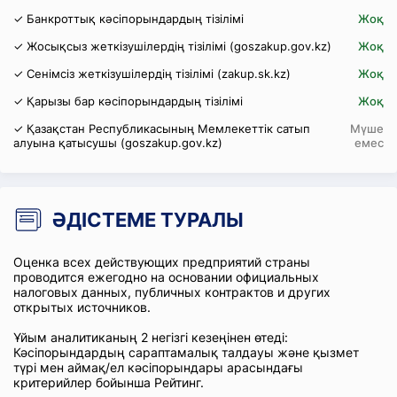
✓ Банкроттық кәсіпорындардың тізілімі
Жоқ
✓ Жосықсыз жеткізушілердің тізілімі (goszakup.gov.kz)
Жоқ
✓ Сенімсіз жеткізушілердің тізілімі (zakup.sk.kz)
Жоқ
✓ Қарызы бар кәсіпорындардың тізілімі
Жоқ
✓ Қазақстан Республикасының Мемлекеттік сатып
Мүше
алуына қатысушы (goszakup.gov.kz)
емес
ӘДІСТЕМЕ ТУРАЛЫ
Оценка всех действующих предприятий страны
проводится ежегодно на основании официальных
налоговых данных, публичных контрактов и других
открытых источников.
Ұйым аналитиканың 2 негізгі кезеңінен өтеді:
Кәсіпорындардың сараптамалық талдауы және қызмет
түрі мен аймақ/ел кәсіпорындары арасындағы
критерийлер бойынша Рейтинг.