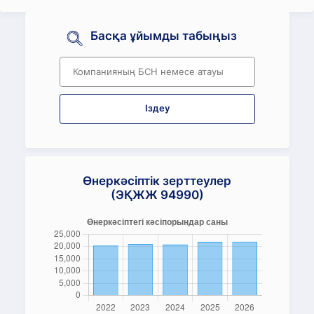
Басқа ұйымды табыңыз
Іздеу
Өнеркәсіптік зерттеулер
(ЭҚЖЖ 94990)