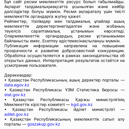
Бұл сайт ресми мемлекеттік ресурс болып табылмайды.
Ақпарат талдамалықмақсатта ұсынылған және кейбір
дәлсіздіктер болуы мүмкін. Ресми ақпараталу үшін тиісті
мемлекеттік органдарға жүгіну қажет.
Рейтингтер, тізілімдер мен талдамалық ұпайлар ашық
мемлекеттік деректергенегізделген және жобаның
тәуелсіз сараптамалық ұстанымын көрсетеді.
Олармемлекеттік органдардың ресми ұстанымымен
байланысты емес. Есептеу әдістемесінақтылануы мүмкін.
Публикация информации направлена на повышение
прозрачности и развитие добросовестной конкуренции.
Обработка осуществляется в рамках законодательства об
открытых данных. Интерпретация результатов остаётся на
усмотрение пользователя.
Дереккөздер:
• Қазақстан Республикасының ашық деректер порталы —
data.egov.kz
• Қазақстан Республикасы ҰЭМ Статистика бюросы —
stat.gov.kz
• Қазақстан Республикасы Қаржы министрлігінің
Мемлекеттік кірістер комитеті —
kgd.gov.kz
• Қазақстан Республикасы Әділет министрлігі —
adilet.gov.kz
• Қазақстан Республикасының мемлекеттік сатып алу
порталы —
goszakup.gov.kz