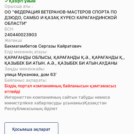
✓ Қазіргі ұйым
Орысша аты :
ОО "ФЕДЕРАЦИЯ ВЕТЕРАНОВ-МАСТЕРОВ СПОРТА ПО
ДЗЮДО, САМБО И ҚАЗАҚ КҮРЕСІ КАРАГАНДИНСКОЙ
ОБЛАСТИ"
БСН
240440023903
Жетекші
Бакмагамбетов Сергазы Кайратович
Елді мекеннің атауы:
ҚАРАҒАНДЫ ОБЛЫСЫ, ҚАРАҒАНДЫ Қ.Ә., ҚАРАҒАНДЫ Қ.,
ҚАЗЫБЕК БИ АТЫН. А.Ә., ҚАЗЫБЕК БИ АТЫН.АУДАНЫ
Заңды мекенжайы:
улица Муканова, дом 63'
Байланыс ақпараты:
Біздің портал компанияның байланысын қамтамасыз
етпейді
Интернеттен компанияның сайтын табуды немесе
министрлікке хабарласуды ұсынамызҚазақстан
Республикасының Әділет
Қосымша ақпарат