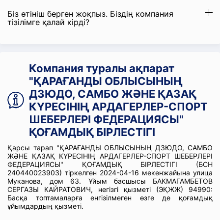
Біз өтініш берген жоқпыз. Біздің компания
тізілімге қалай кірді?
Компания туралы ақпарат
"ҚАРАҒАНДЫ ОБЛЫСЫНЫҢ
ДЗЮДО, САМБО ЖӘНЕ ҚАЗАҚ
КҮРЕСІНІҢ АРДАГЕРЛЕР-СПОРТ
ШЕБЕРЛЕРІ ФЕДЕРАЦИЯСЫ"
ҚОҒАМДЫҚ БІРЛЕСТІГІ
Қарсы тарап "ҚАРАҒАНДЫ ОБЛЫСЫНЫҢ ДЗЮДО, САМБО
ЖӘНЕ ҚАЗАҚ КҮРЕСІНІҢ АРДАГЕРЛЕР-СПОРТ ШЕБЕРЛЕРІ
ФЕДЕРАЦИЯСЫ" ҚОҒАМДЫҚ БІРЛЕСТІГІ (БСН
240440023903) тіркелген 2024-04-16 мекенжайына улица
Муканова, дом 63. Ұйым басшысы БАКМАГАМБЕТОВ
СЕРГАЗЫ КАЙРАТОВИЧ, негізгі қызметі (ЭҚЖЖ) 94990:
Басқа топтамаларға енгізілмеген өзге де қоғамдық
ұйымдардың қызметі.