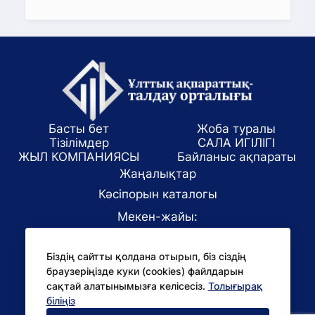
Басты бет
Жоба туралы
Тізілімдер
САЛА ИГІЛІГІ
ЖЫЛ КОМПАНИЯСЫ
Байланыс ақпараты
Жаңалықтар
Кәсіпорын каталогы
Мекен-жайы:
Алматы қаласы, ул. Маркова 61/1
Біздің сайтты қолдана отырып, біз сіздің
E-mail:
браузеріңізде куки (cookies) файлдарын
office@niac.kz
сақтай алатынымызға келісесіз.
Толығырақ
БАҚ үшін:
біліңіз