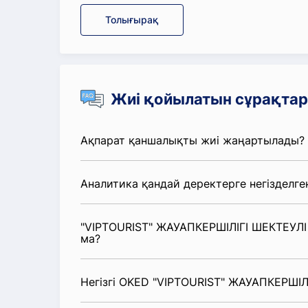
Толығырақ
Жиі қойылатын сұрақтар
Ақпарат қаншалықты жиі жаңартылады?
Аналитика қандай деректерге негізделге
"VIPTOURIST" ЖАУАПКЕРШІЛІГІ ШЕКТЕУЛІ 
ма?
Негізгі OKED "VIPTOURIST" ЖАУАПКЕРШІЛІ