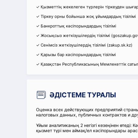
✓ Қызметтің жекелеген түрлерін тіркеуден шығару
✓ Тіркеу орны бойынша жоқ ұйымдардың тізілімі
✓ Банкроттық кәсіпорындардың тізілімі
✓ Жосықсыз жеткізушілердің тізілімі (goszakup.go
✓ Сенімсіз жеткізушілердің тізілімі (zakup.sk.kz)
✓ Қарызы бар кәсіпорындардың тізілімі
✓ Қазақстан Республикасының Мемлекеттік сатып
ӘДІСТЕМЕ ТУРАЛЫ
Оценка всех действующих предприятий стран
налоговых данных, публичных контрактов и др
Ұйым аналитиканың 2 негізгі кезеңінен өтеді
қызмет түрі мен аймақ/ел кәсіпорындары ара