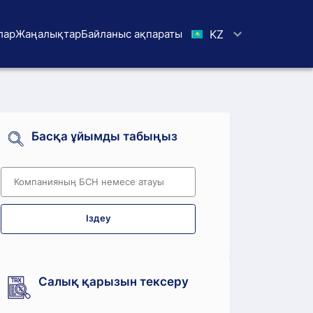
лар
Жаңалықтар
Байланыс ақпараты
KZ
Басқа ұйымды табыңыз
Іздеу
Салық қарызын тексеру