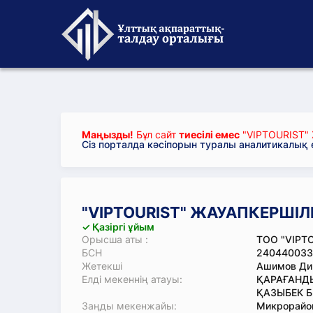
Маңызды!
Бұл сайт
тиесілі емес
"VIPTOURIST" 
Сіз порталда кәсіпорын туралы аналитикалық
"VIPTOURIST" ЖАУАПКЕРШІЛІ
✓ Қазіргі ұйым
Орысша аты :
ТОО "VIPT
БСН
240440033
Жетекші
Ашимов Ди
Елді мекеннің атауы:
ҚАРАҒАНДЫ
ҚАЗЫБЕК Б
Заңды мекенжайы:
Микрорайо