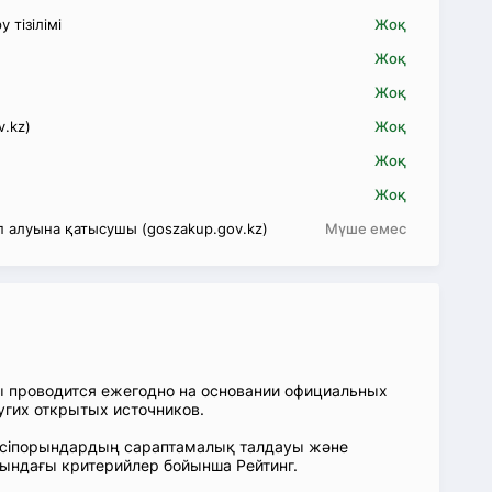
 тізілімі
Жоқ
Жоқ
Жоқ
v.kz)
Жоқ
Жоқ
Жоқ
 алуына қатысушы (goszakup.gov.kz)
Мүше емес
ы проводится ежегодно на основании официальных
угих открытых источников.
: Кәсіпорындардың сараптамалық талдауы және
сындағы критерийлер бойынша Рейтинг.