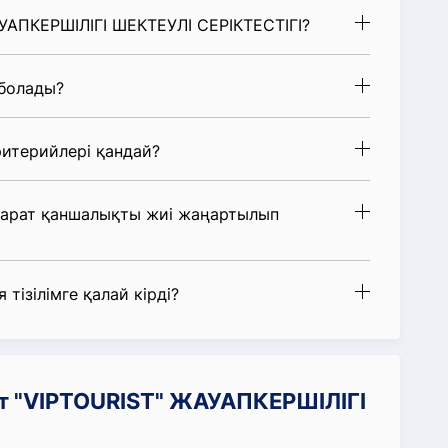
АУАПКЕРШІЛІГІ ШЕКТЕУЛІ СЕРІКТЕСТІГІ?
 болады?
итерийлері қандай?
парат қаншалықты жиі жаңартылып
 тізілімге қалай кірді?
т "VIPTOURIST" ЖАУАПКЕРШІЛІГІ