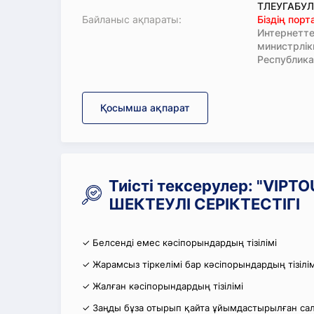
ТЛЕУГАБУЛО
Байланыс ақпараты:
Біздің пор
Интернетте
министрлі
Республика
Қосымша ақпарат
Тиісті тексерулер: "VIP
ШЕКТЕУЛІ СЕРІКТЕСТІГІ
✓ Белсенді емес кәсіпорындардың тізілімі
✓ Жарамсыз тіркелімі бар кәсіпорындардың тізілім
✓ Жалған кәсіпорындардың тізілімі
✓ Заңды бұза отырып қайта ұйымдастырылған салы