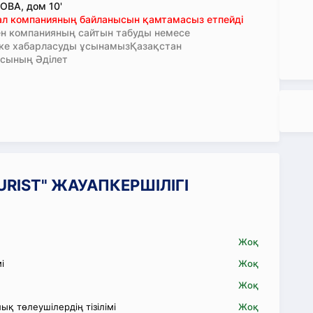
ВА, дом 10'
тал компанияның байланысын қамтамасыз етпейді
н компанияның сайтын табуды немесе
кке хабарласуды ұсынамызҚазақстан
сының Әділет
TOURIST" ЖАУАПКЕРШІЛІГІ
Жоқ
і
Жоқ
Жоқ
қ төлеушілердің тізілімі
Жоқ