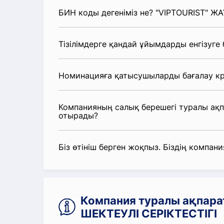
БИН коды дегеніміз не? "VIPTOURIST" Ж
Тізілімдерге қандай ұйымдарды енгізуге
Номинацияға қатысушыларды бағалау кр
Компанияның салық берешегі туралы ақ
отырады?
Біз өтініш берген жоқпыз. Біздің компания
Компания туралы ақпара
ШЕКТЕУЛІ СЕРІКТЕСТІГІ