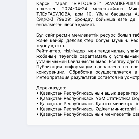
Қарсы тарап "VIPTOURIST" ЖАУАПКЕРШІЛІ
тіркелген 2024-04-24 мекенжайына Ми
ТЛЕУГАБУЛОВА, дом 10. Ұйым басшысы А
(ЭҚЖЖ) 79909: Брондау бойынша өзге де к
енгізілмеген ілеспе қызмет.
Бұл сайт ресми мемлекеттік ресурс болып т
және кейбір дәлсіздіктер болуы мүмкін. Рес
жүгіну қажет.
Рейтингтер, тізілімдер мен талдамалық ұпай
жобаның тәуелсіз сараптамалық ұстанымын
ұстанымымен байланысты емес. Есептеу әдіст
Публикация информации направлена на пов
конкуренции. Обработка осуществляется в
Интерпретация результатов остаётся на усмот
Дереккөздер:
• Қазақстан Республикасының ашық деректе
• Қазақстан Республикасы ҰЭМ Статистика б
• Қазақстан Республикасы Қаржы министрлігін
• Қазақстан Республикасы Әділет министрлігі
• Қазақстан Республикасының мемлекеттік са