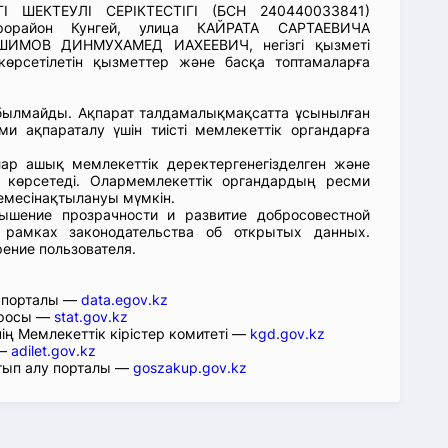
ГІ ШЕКТЕУЛІ СЕРІКТЕСТІГІ (БСН 240440033841)
крорайон Кунгей, улица КАЙРАТА САРТАЕВИЧА
ШИМОВ ДИНМУХАМЕД ИАХЕЕВИЧ, негізгі қызметі
өрсетілетін қызметтер және басқа топтамаларға
абылмайды. Ақпарат талдамалықмақсатта ұсынылған
ми ақпараталу үшін тиісті мемлекеттік органдарға
лар ашық мемлекеттік деректергенегізделген және
 көрсетеді. Олармемлекеттік органдардың ресми
емесінақтылануы мүмкін.
ышение прозрачности и развитие добросовестной
 рамках законодательства об открытых данных.
рение пользователя.
р порталы —
data.egov.kz
юросы —
stat.gov.kz
ің Мемлекеттік кірістер комитеті —
kgd.gov.kz
 —
adilet.gov.kz
тып алу порталы —
goszakup.gov.kz