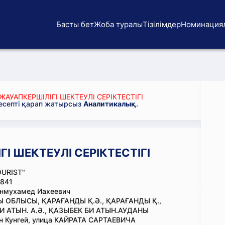
Басты бет
Жоба туралы
Тізілімдер
Номинация
ЖАУАПКЕРШІЛІГІ ШЕКТЕУЛІ СЕРІКТЕСТІГІ
 есепті қарап жатырсыз
Аналитикалық
.
ГІ ШЕКТЕУЛІ СЕРІКТЕСТІГІ
OURIST"
841
нмухамед Иахеевич
 ОБЛЫСЫ, ҚАРАҒАНДЫ Қ.Ә., ҚАРАҒАНДЫ Қ.,
И АТЫН. А.Ә., ҚАЗЫБЕК БИ АТЫН.АУДАНЫ
н Кунгей, улица КАЙРАТА САРТАЕВИЧА