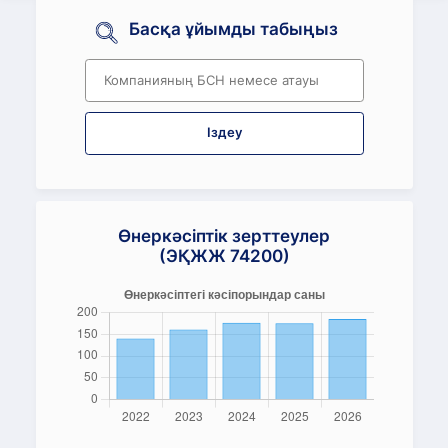
Басқа ұйымды табыңыз
Іздеу
Өнеркәсіптік зерттеулер
(ЭҚЖЖ 74200)