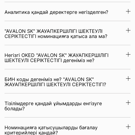
Аналитика қандай деректерге негізделген?
"AVАLON SK" ЖАУАПКЕРШІЛІГІ ШЕКТЕУЛІ
СЕРІКТЕСТІГІ номинацияға қатыса ала ма?
Негізгі OKED "AVАLON SK" ЖАУАПКЕРШІЛІГІ
ШЕКТЕУЛІ СЕРІКТЕСТІГІ дегеніміз не?
БИН коды дегеніміз не? "AVАLON SK"
ЖАУАПКЕРШІЛІГІ ШЕКТЕУЛІ СЕРІКТЕСТІГІ?
Тізілімдерге қандай ұйымдарды енгізуге
болады?
Номинацияға қатысушыларды бағалау
критерийлері қандай?