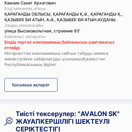
Камзин Санат Архатович
Елді мекеннің атауы:
ҚАРАҒАНДЫ ОБЛЫСЫ, ҚАРАҒАНДЫ Қ.Ә., ҚАРАҒАНДЫ Қ.,
ҚАЗЫБЕК БИ АТЫН. А.Ә., ҚАЗЫБЕК БИ АТЫН.АУДАНЫ
Заңды мекенжайы:
улица Высоковольтная, строение 93'
Байланыс ақпараты:
Біздің портал компанияның байланысын қамтамасыз
етпейді
Интернеттен компанияның сайтын табуды немесе
министрлікке хабарласуды ұсынамызҚазақстан
Республикасының Әділет
Қосымша ақпарат
Тиісті тексерулер: "AVАLON SK"
ЖАУАПКЕРШІЛІГІ ШЕКТЕУЛІ
СЕРІКТЕСТІГІ