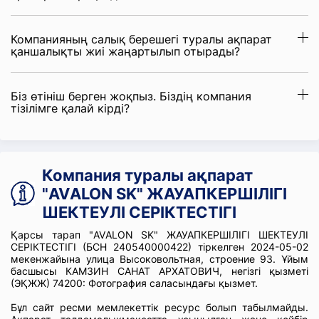
Компанияның салық берешегі туралы ақпарат
қаншалықты жиі жаңартылып отырады?
Біз өтініш берген жоқпыз. Біздің компания
тізілімге қалай кірді?
Компания туралы ақпарат
"AVАLON SK" ЖАУАПКЕРШІЛІГІ
ШЕКТЕУЛІ СЕРІКТЕСТІГІ
Қарсы тарап "AVАLON SK" ЖАУАПКЕРШІЛІГІ ШЕКТЕУЛІ
СЕРІКТЕСТІГІ (БСН 240540000422) тіркелген 2024-05-02
мекенжайына улица Высоковольтная, строение 93. Ұйым
басшысы КАМЗИН САНАТ АРХАТОВИЧ, негізгі қызметі
(ЭҚЖЖ) 74200: Фотография саласындағы қызмет.
Бұл сайт ресми мемлекеттік ресурс болып табылмайды.