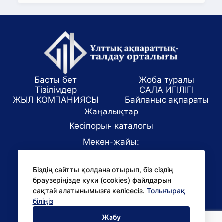
Басты бет
Жоба туралы
Тізілімдер
САЛА ИГІЛІГІ
ЖЫЛ КОМПАНИЯСЫ
Байланыс ақпараты
Жаңалықтар
Кәсіпорын каталогы
Мекен-жайы:
Алматы қаласы, ул. Маркова 61/1
Біздің сайтты қолдана отырып, біз сіздің
E-mail:
браузеріңізде куки (cookies) файлдарын
office@niac.kz
сақтай алатынымызға келісесіз.
Толығырақ
БАҚ үшін:
біліңіз
pr@niac.kz
Жабу