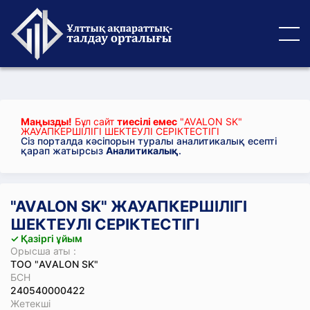
Маңызды!
Бұл сайт
тиесілі емес
"AVАLON SK"
ЖАУАПКЕРШІЛІГІ ШЕКТЕУЛІ СЕРІКТЕСТІГІ
Сіз порталда кәсіпорын туралы аналитикалық есепті
қарап жатырсыз
Аналитикалық
.
"AVАLON SK" ЖАУАПКЕРШІЛІГІ
ШЕКТЕУЛІ СЕРІКТЕСТІГІ
✓ Қазіргі ұйым
Орысша аты :
ТОО "AVАLON SK"
БСН
240540000422
Жетекші