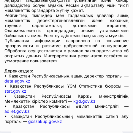
Ақпарат талдамалықмақсатта ұсынылған және кейбір
дәлсіздіктер болуы мүмкін. Ресми ақпараталу үшін тиісті
мемлекеттік органдарға жүгіну қажет.
Рейтингтер, тізілімдер мен талдамалық ұпайлар ашық
мемлекеттік деректергенегізделген және жобаның
тәуелсіз сараптамалық ұстанымын көрсетеді.
Олармемлекеттік органдардың ресми ұстанымымен
байланысты емес. Есептеу әдістемесінақтылануы мүмкін.
Публикация информации направлена на повышение
прозрачности и развитие добросовестной конкуренции.
Обработка осуществляется в рамках законодательства об
открытых данных. Интерпретация результатов остаётся на
усмотрение пользователя.
Дереккөздер:
• Қазақстан Республикасының ашық деректер порталы —
data.egov.kz
• Қазақстан Республикасы ҰЭМ Статистика бюросы —
stat.gov.kz
• Қазақстан Республикасы Қаржы министрлігінің
Мемлекеттік кірістер комитеті —
kgd.gov.kz
• Қазақстан Республикасы Әділет министрлігі —
adilet.gov.kz
• Қазақстан Республикасының мемлекеттік сатып алу
порталы —
goszakup.gov.kz