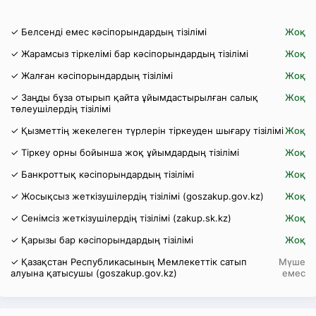
✓ Белсенді емес кәсіпорындардың тізілімі
Жоқ
✓ Жарамсыз тіркелімі бар кәсіпорындардың тізілімі
Жоқ
✓ Жалған кәсіпорындардың тізілімі
Жоқ
✓ Заңды бұза отырып қайта ұйымдастырылған салық
Жоқ
төлеушілердің тізілімі
✓ Қызметтің жекелеген түрлерін тіркеуден шығару тізілімі
Жоқ
✓ Тіркеу орны бойынша жоқ ұйымдардың тізілімі
Жоқ
✓ Банкроттық кәсіпорындардың тізілімі
Жоқ
✓ Жосықсыз жеткізушілердің тізілімі (goszakup.gov.kz)
Жоқ
✓ Сенімсіз жеткізушілердің тізілімі (zakup.sk.kz)
Жоқ
✓ Қарызы бар кәсіпорындардың тізілімі
Жоқ
✓ Қазақстан Республикасының Мемлекеттік сатып
Мүше
алуына қатысушы (goszakup.gov.kz)
емес