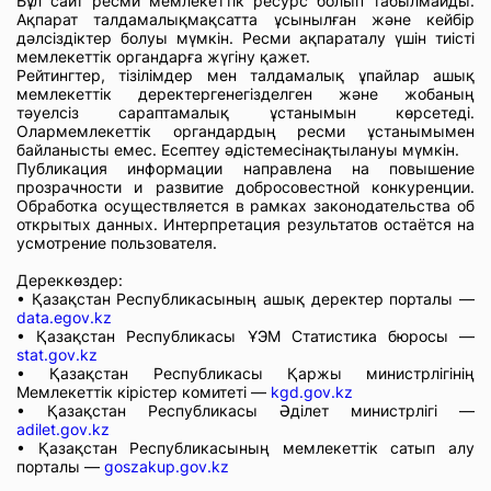
Бұл сайт ресми мемлекеттік ресурс болып табылмайды.
Ақпарат талдамалықмақсатта ұсынылған және кейбір
дәлсіздіктер болуы мүмкін. Ресми ақпараталу үшін тиісті
мемлекеттік органдарға жүгіну қажет.
Рейтингтер, тізілімдер мен талдамалық ұпайлар ашық
мемлекеттік деректергенегізделген және жобаның
тәуелсіз сараптамалық ұстанымын көрсетеді.
Олармемлекеттік органдардың ресми ұстанымымен
байланысты емес. Есептеу әдістемесінақтылануы мүмкін.
Публикация информации направлена на повышение
прозрачности и развитие добросовестной конкуренции.
Обработка осуществляется в рамках законодательства об
открытых данных. Интерпретация результатов остаётся на
усмотрение пользователя.
Дереккөздер:
• Қазақстан Республикасының ашық деректер порталы —
data.egov.kz
• Қазақстан Республикасы ҰЭМ Статистика бюросы —
stat.gov.kz
• Қазақстан Республикасы Қаржы министрлігінің
Мемлекеттік кірістер комитеті —
kgd.gov.kz
• Қазақстан Республикасы Әділет министрлігі —
adilet.gov.kz
• Қазақстан Республикасының мемлекеттік сатып алу
порталы —
goszakup.gov.kz