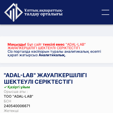
Маңызды!
Бұл сайт
тиесілі емес
"ADAL-LAB"
ЖАУАПКЕРШІЛІГІ ШЕКТЕУЛІ СЕРІКТЕСТІГІ
Сіз порталда кәсіпорын туралы аналитикалық есепті
қарап жатырсыз
Аналитикалық
.
"ADAL-LAB" ЖАУАПКЕРШІЛІГІ
ШЕКТЕУЛІ СЕРІКТЕСТІГІ
✓ Қазіргі ұйым
Орысша аты :
ТОО "ADAL-LAB"
БСН
240540006671
Жетекші