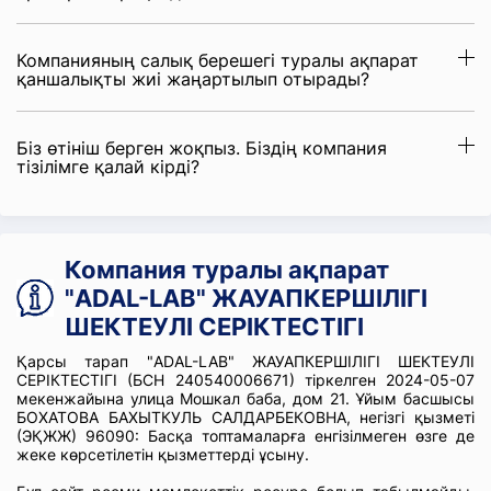
Компанияның салық берешегі туралы ақпарат
қаншалықты жиі жаңартылып отырады?
Біз өтініш берген жоқпыз. Біздің компания
тізілімге қалай кірді?
Компания туралы ақпарат
"ADAL-LAB" ЖАУАПКЕРШІЛІГІ
ШЕКТЕУЛІ СЕРІКТЕСТІГІ
Қарсы тарап "ADAL-LAB" ЖАУАПКЕРШІЛІГІ ШЕКТЕУЛІ
СЕРІКТЕСТІГІ (БСН 240540006671) тіркелген 2024-05-07
мекенжайына улица Мошкал баба, дом 21. Ұйым басшысы
БОХАТОВА БАХЫТКУЛЬ САЛДАРБЕКОВНА, негізгі қызметі
(ЭҚЖЖ) 96090: Басқа топтамаларға енгізілмеген өзге де
жеке көрсетілетін қызметтерді ұсыну.