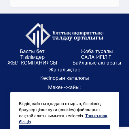
Басты бет
Жоба туралы
Тізілімдер
САЛА ИГІЛІГІ
ЖЫЛ КОМПАНИЯСЫ
Байланыс ақпараты
Жаңалықтар
Кәсіпорын каталогы
Мекен-жайы:
Алматы қаласы, ул. Маркова 61/1
Біздің сайтты қолдана отырып, біз сіздің
E-mail:
браузеріңізде куки (cookies) файлдарын
office@niac.kz
сақтай алатынымызға келісесіз.
Толығырақ
БАҚ үшін:
біліңіз