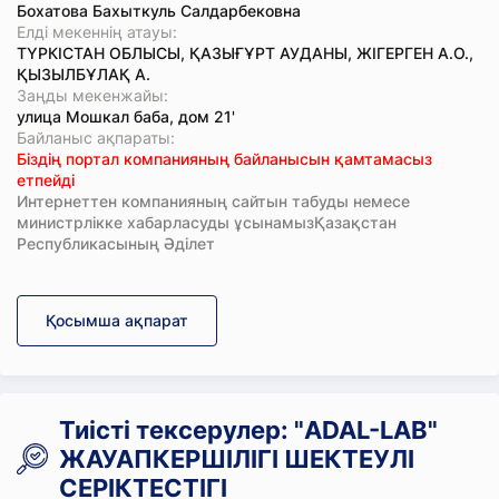
Бохатова Бахыткуль Салдарбековна
Елді мекеннің атауы:
ТҮРКІСТАН ОБЛЫСЫ, ҚАЗЫҒҰРТ АУДАНЫ, ЖІГЕРГЕН А.О.,
ҚЫЗЫЛБҰЛАҚ А.
Заңды мекенжайы:
улица Мошкал баба, дом 21'
Байланыс ақпараты:
Біздің портал компанияның байланысын қамтамасыз
етпейді
Интернеттен компанияның сайтын табуды немесе
министрлікке хабарласуды ұсынамызҚазақстан
Республикасының Әділет
Қосымша ақпарат
Тиісті тексерулер: "ADAL-LAB"
ЖАУАПКЕРШІЛІГІ ШЕКТЕУЛІ
СЕРІКТЕСТІГІ