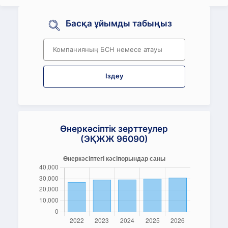
Басқа ұйымды табыңыз
Іздеу
Өнеркәсіптік зерттеулер
(ЭҚЖЖ 96090)