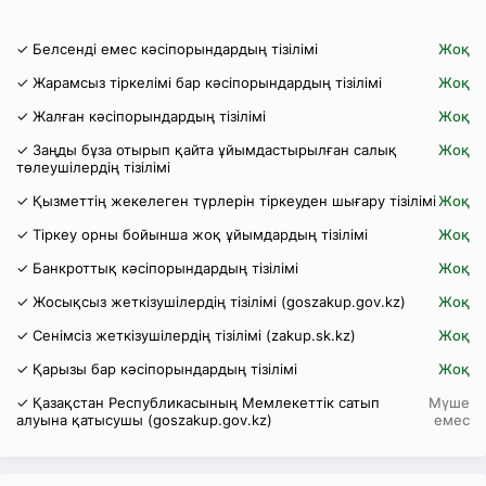
✓ Белсенді емес кәсіпорындардың тізілімі
Жоқ
✓ Жарамсыз тіркелімі бар кәсіпорындардың тізілімі
Жоқ
✓ Жалған кәсіпорындардың тізілімі
Жоқ
✓ Заңды бұза отырып қайта ұйымдастырылған салық
Жоқ
төлеушілердің тізілімі
✓ Қызметтің жекелеген түрлерін тіркеуден шығару тізілімі
Жоқ
✓ Тіркеу орны бойынша жоқ ұйымдардың тізілімі
Жоқ
✓ Банкроттық кәсіпорындардың тізілімі
Жоқ
✓ Жосықсыз жеткізушілердің тізілімі (goszakup.gov.kz)
Жоқ
✓ Сенімсіз жеткізушілердің тізілімі (zakup.sk.kz)
Жоқ
✓ Қарызы бар кәсіпорындардың тізілімі
Жоқ
✓ Қазақстан Республикасының Мемлекеттік сатып
Мүше
алуына қатысушы (goszakup.gov.kz)
емес